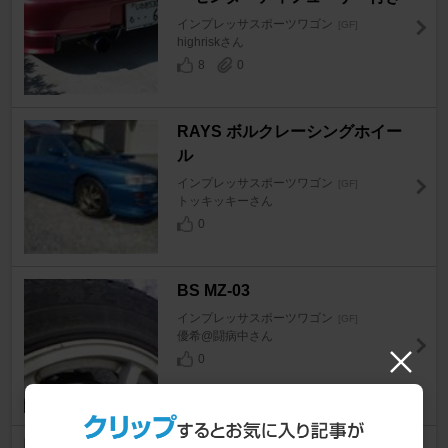
インプレッサスポーツワゴン
[GF]
highriskさん
8
0
RAYS ボルクレーシングホイー
ル
インプレッサスポーツワゴン
[GF]
トッキッキーさん
0
BS MZ-03
インプレッサスポーツワゴン
[GF]
優希@闘病中さん
0