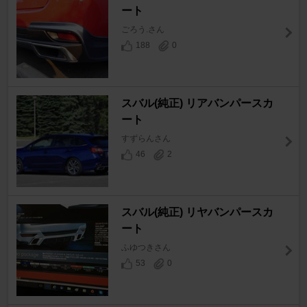
ート
ごろう.さん
188
0
スバル(純正) リアバンパースカ
ート
すずらんさん
46
2
スバル(純正) リヤバンパースカ
ート
ふゆつきさん
53
0