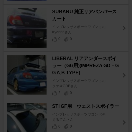
SUBARU 純正リアバンパース
カート
インプレッサスポーツワゴン
[GF]
Kyo666さん
0
0
LIBERAL リアアンダースポイ
ラー（GG用)(IMPREZA GD・G
G A,B TYPE)
インプレッサスポーツワゴン
[GF]
タケ＠GDBさん
2
0
STI GF用 ウェストスポイラー
インプレッサスポーツワゴン
[GF]
えるてんさん
0
0