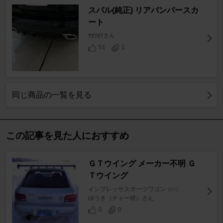
スバル(純正) リアバンパースカ
ート
ｻｵﾘｵﾘさん
51
1
同じ商品の一覧を見る
この記事を見た人におすすめ
ＧＴウイング メーカー不明 Ｇ
Ｔウイング
インプレッサスポーツワゴン
[GF]
ゆうき（チャー研）さん
0
0