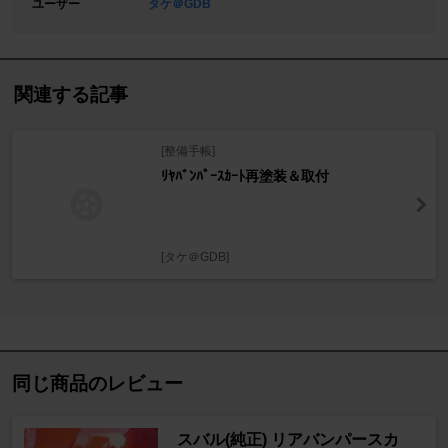
ユーザー
タケ＠GDB
関連する記事
[整備手帳]
ﾘﾔﾊﾞﾝﾊﾟｰｽｶｰﾄ再塗装＆取付
[タケ＠GDB]
同じ商品のレビュー
スバル(純正) リアバンパースカ