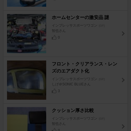
ホームセンターの激安品 謎
インプレッサスポーツワゴン
[GF]
智也さん
0
フロント・クリアランス・レン
ズのエアダクト化
インプレッサスポーツワゴン
[GF]
しげ＠SONIC BLUEさん
3
クッション厚さ比較
インプレッサスポーツワゴン
[GF]
智也さん
0