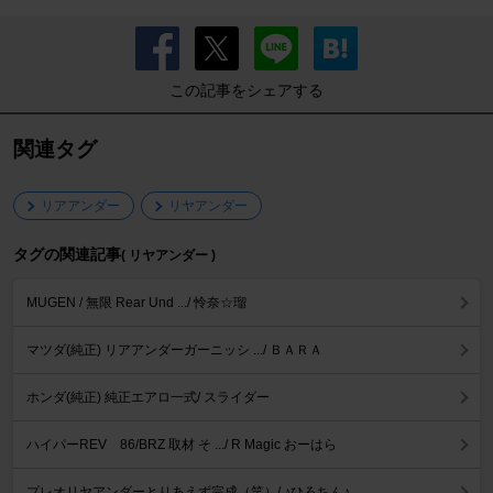
この記事をシェアする
関連タグ
リアアンダー
リヤアンダー
タグの関連記事
( リヤアンダー )
MUGEN / 無限 Rear Und .../ 怜奈☆瑠
マツダ(純正) リアアンダーガーニッシ .../ ＢＡＲＡ
ホンダ(純正) 純正エアロ一式/ スライダー
ハイパーREV 86/BRZ 取材 そ .../ R Magic おーはら
プレオリヤアンダーとりあえず完成（笑）/ ♪ひろちん♪