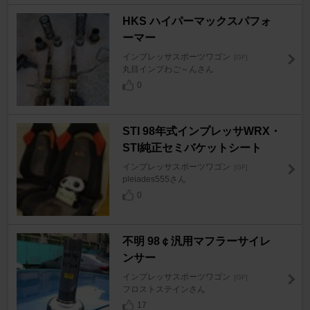
HKS ハイパーマックスパフォ
ーマー
インプレッサスポーツワゴン
[GF]
丸目インプわご～んさん
0
STI 98年式インプレッサWRX・
STI純正セミバケットシート
インプレッサスポーツワゴン
[GF]
pleiades555さん
0
不明 98￠汎用マフラーサイレ
ンサー
インプレッサスポーツワゴン
[GF]
フロストステインさん
17