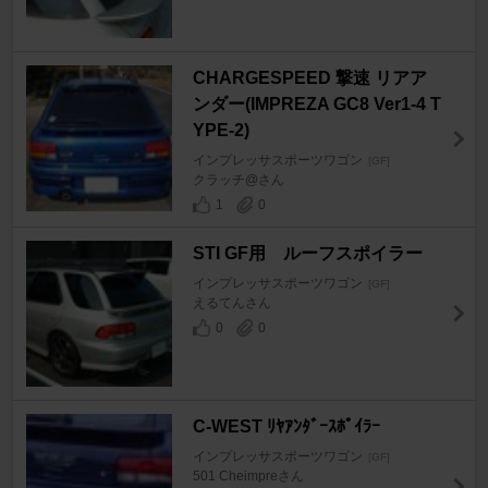
CHARGESPEED 撃速 リアア
ンダー(IMPREZA GC8 Ver1-4 T
YPE-2)
インプレッサスポーツワゴン
[GF]
クラッチ@さん
1
0
STI GF用 ルーフスポイラー
インプレッサスポーツワゴン
[GF]
えるてんさん
0
0
C-WEST ﾘﾔｱﾝﾀﾞｰｽﾎﾟｲﾗｰ
インプレッサスポーツワゴン
[GF]
501 Cheimpreさん