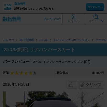
ダウンロード
記事を保存していつでも見られる！
みんカラとは？
ログイン
メニュー
みんカラ
車種別情報
スバル
インプレッサスポーツワゴン
パーツレ
スバル(純正) リアバンパースカート
パーツレビュー
スバル インプレッサスポーツワゴン [GF]
5
評価
購入価格
15,700 円
2010年5月28日
クリップ