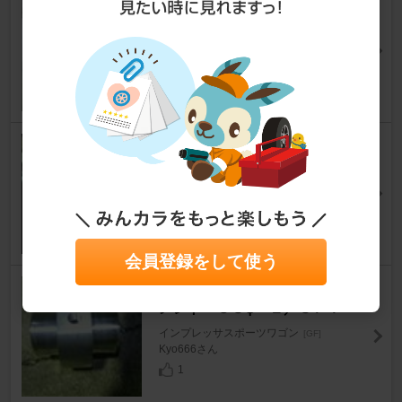
Gulf ブレイズ
インプレッサスポーツワゴン
[GF]
智也さん
0
コスモ 耐熱ギアオイル
インプレッサスポーツワゴン
[GF]
智也さん
0
会員登録をして使う
ワンオフ 水温センサーアタッチ
メント ３８φ １／８ＰＴ
インプレッサスポーツワゴン
[GF]
Kyo666さん
1