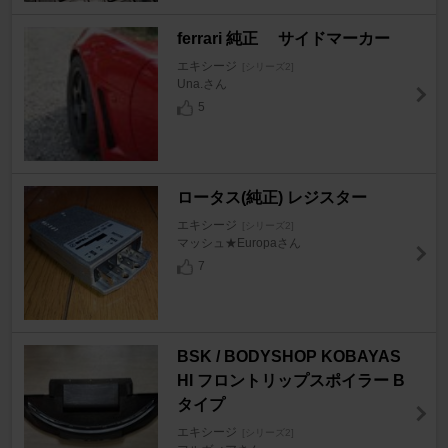
ferrari 純正 サイドマーカー
エキシージ
[シリーズ2]
Una.さん
5
ロータス(純正) レジスター
エキシージ
[シリーズ2]
マッシュ★Europaさん
7
BSK / BODYSHOP KOBAYAS
HI フロントリップスポイラー B
タイプ
エキシージ
[シリーズ2]