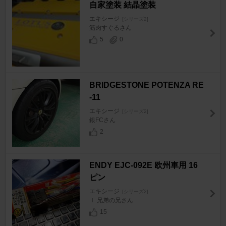
自家塗装 結晶塗装
エキシージ
[シリーズ2]
筋肉すぐるさん
5
0
BRIDGESTONE POTENZA RE
-11
エキシージ
[シリーズ2]
銀FCさん
2
ENDY EJC-092E 欧州車用 16
ピン
エキシージ
[シリーズ2]
Ｉ 兄弟の兄さん
15