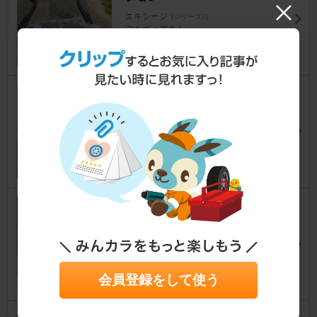
エキシージ
[シリーズ2]
フルヴィアさん
10
車検整備（2025.12）
エキシージ
[シリーズ2]
あっち＠静岡さん
8
オイル交換2ZZ-GE（その３）
エキシージ
[シリーズ2]
毒みかんさん
18
会員登録をして使う