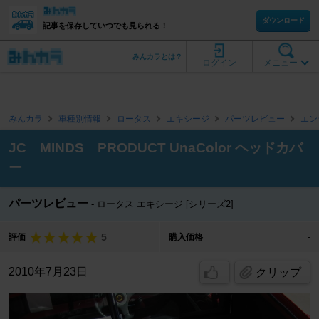
ダウンロード
記事を保存していつでも見られる！
みんカラとは？
ログイン
メニュー
みんカラ
車種別情報
ロータス
エキシージ
パーツレビュー
エン
JC MINDS PRODUCT UnaColor ヘッドカバ
ー
パーツレビュー
ロータス エキシージ [シリーズ2]
5
評価
購入価格
-
2010年7月23日
クリップ