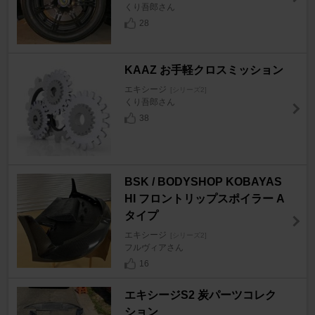
くり吾郎さん
28
KAAZ お手軽クロスミッション
エキシージ
[シリーズ2]
くり吾郎さん
38
BSK / BODYSHOP KOBAYAS
HI フロントリップスポイラー A
タイプ
エキシージ
[シリーズ2]
フルヴィアさん
16
エキシージS2 炭パーツコレク
ション