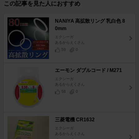
この記事を見た人におすすめ
NANIYA 高拡散リング 乳白色 8
0mm
エクシーガ
あるからえくさん
59
0
エーモン ダブルコード / M271
エクシーガ
あるからえくさん
58
0
三菱電機 CR1632
エクシーガ
あるからえくさん