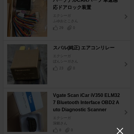
パーソナルCARパーツ 車速感
応ドアロック装置
エクシーガ
ふゆおとこさん
29
0
スバル(純正) エアコンリレー
エクシーガ
ぼんシーガさん
23
0
Vgate Scan iCar iV350 ELM32
7 Bluetooth Interface OBD2 A
uto Diagnostic Scanner
エクシーガ
深銀さん
8
0