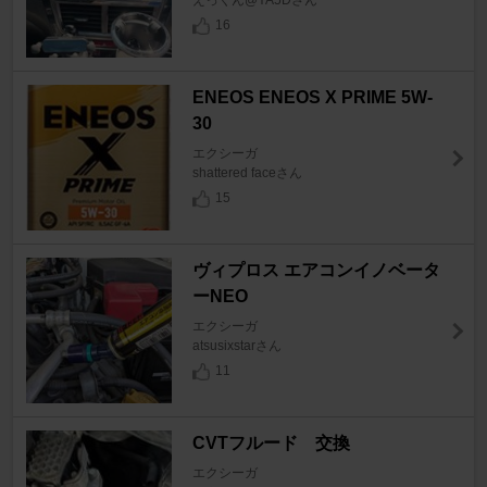
えっくん@YA5Dさん
16
ENEOS ENEOS X PRIME 5W-
30
エクシーガ
shattered faceさん
15
ヴィプロス エアコンイノベータ
ーNEO
エクシーガ
atsusixstarさん
11
CVTフルード 交換
エクシーガ