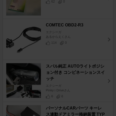
62
0
COMTEC OBD2-R3
エクシーガ
あるからえくさん
114
0
スバル純正 AUTOライトポジシ
ョン付き コンビネーションスイ
ッチ
エクシーガ
Pinky☆Driveさん
6
6
パーソナルCARパーツ キーレ
ス連動ドアミラー格納装置 TYP