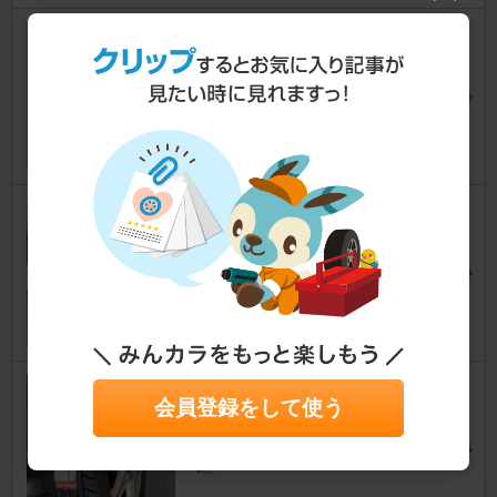
スバル(純正) カーゴソケット
エクシーガ
くみぱぱさん
12
0
Continental ExtremeContact
DWS06 PLUS
エクシーガ
Hidekanさん
37
NANKANG NS-20
会員登録をして使う
エクシーガ
ガンブーさん
10