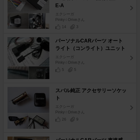
E-A
エクシーガ
Pinky☆Driveさん
14
3
パーソナルCARパーツ オート
ライト（コンライト）ユニット
エクシーガ
Pinky☆Driveさん
5
5
スバル純正 アクセサリーソケッ
ト
エクシーガ
Pinky☆Driveさん
26
9