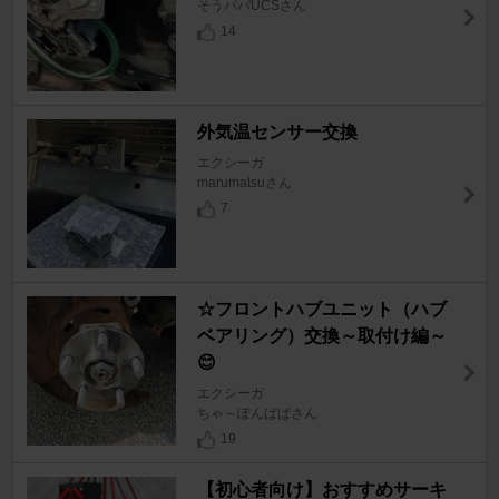
そうパパUCSさん
14
外気温センサー交換
エクシーガ
marumatsuさん
7
☆フロントハブユニット（ハブ
ベアリング）交換～取付け編～
😊
エクシーガ
ちゃ～ぽんぱぱさん
19
【初心者向け】おすすめサーキ