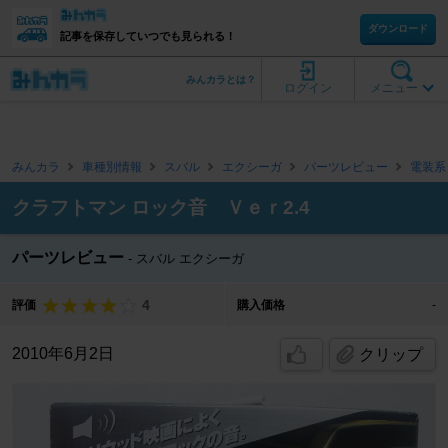
ダウンロード
記事を保存していつでも見られる！
みんカラとは？
ログイン
メニュー
みんカラ
車種別情報
スバル
エクシーガ
パーツレビュー
電装系
クラフトマン ロック音 Ｖｅｒ2.4
パーツレビュー
スバル エクシーガ
4
評価
購入価格
-
2010年6月2日
クリップ