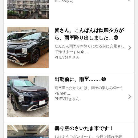
kuta55さん
皆さん、こんばんは🙋🏻夕方が
ら、雨☔️降り出しました…😅
だんだん雨☔が本降りになる前に充電🔋し
て帰りま〜す🙋� ...
PHEV好きさん
出勤前に、雨☔️……｡😅
雨☔降ったからには、雨☔の楽しみ😊〜‼️
<a href ...
PHEV好きさん
曇り空のさいたま市です！
おはようございま〜す。 今日は晴れ予報