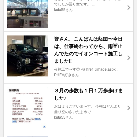
でしたが曇り空です。 ...
kuta55さん
皆さん、こんばんは🙋🏻〜今日
は、仕事終わってから、雨☔️止
んでたのでイオンコート施工し
ました‼️
夜施工で〜す😊 <a href='/image.aspx ...
PHEV好きさん
３月の歩数も１日１万歩歩けま
した♪
おはようございま〜す。 今朝はどんより
曇り空のさいたま市で ...
kuta55さん