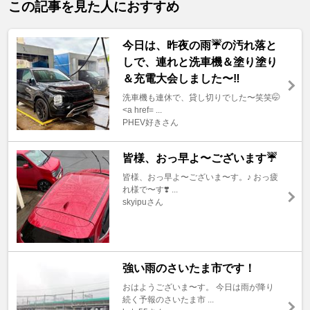
この記事を見た人におすすめ
今日は、昨夜の雨☔️の汚れ落と
しで、連れと洗車機＆塗り塗り
＆充電大会しました〜‼️
洗車機も連休で、貸し切りでした〜笑笑🤭
<a href= ...
PHEV好きさん
皆様、おっ早よ〜ございます☔️
皆様、おっ早よ〜ございま〜す。♪ おっ疲
れ様で〜す❣️ ...
skyipuさん
強い雨のさいたま市です！
おはようございま〜す。 今日は雨が降り
続く予報のさいたま市 ...