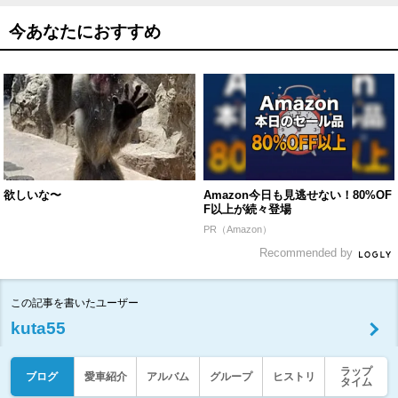
今あなたにおすすめ
欲しいな〜
Amazon今日も見逃せない！80%OF
F以上が続々登場
PR（Amazon）
Recommended by
この記事を書いたユーザー
kuta55
ラップ
ブログ
愛車紹介
アルバム
グループ
ヒストリ
タイム