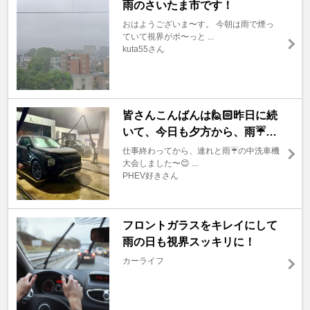
雨のさいたま市です！
おはようございま〜す。 今朝は雨で煙っ
ていて視界がボ〜っと ...
kuta55さん
皆さんこんばんは🙋🏻昨日に続
いて、今日も夕方から、雨☔️…
仕事終わってから、連れと雨☔の中洗車機
大会しました〜😊 ...
PHEV好きさん
フロントガラスをキレイにして
雨の日も視界スッキリに！
カーライフ