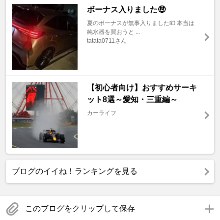
ボーナス入りました🤑
夏のボーナスが無事入りました💴 本当は
純水器を買おうと ...
tatata0711さん
【初心者向け】おすすめサーキ
ット8選～愛知・三重編～
カーライフ
ブログのイイね！ランキングを見る
このブログをクリップして保存