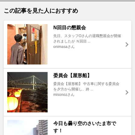
この記事を見た人におすすめ
N回目の懇親会
先日、スタッフOさんの退職懇親会が開催
されましたが Ｎ回目 ...
onimasaさん
委員会【屋形船】
委員会【屋形船】 中古車に関する委員会
を夕方から開催し、終 ...
misonozさん
今日も曇り空のさいたま市で
す！