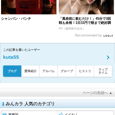
シャンパン・パンチ
「風俗前に飲むだけ！」45分で3回
戦も余裕！1日31円で朝まで絶好調
PR（健商株式会社）
Recommended by
この記事を書いたユーザー
kuta55
ラップ
ブログ
愛車紹介
アルバム
グループ
ヒストリ
タイム
ページの先頭へ ▲
みんカラ 人気のカテゴリ
車種別
イイね！