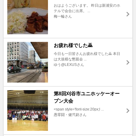
おはようございます。 昨日は新浦安のホ
テルで会合に出席。 ...
梅一輪さん
お疲れ様でした🙇
今日も一日皆さんお疲れ様でした🙇 本日
は大規模な懇親会 ...
ゆう@LEXUSさん
第8回刈谷市ユニホッケーオー
プン大会
<span style='font-size:20px;l ...
愚零闘・健弐尉さん