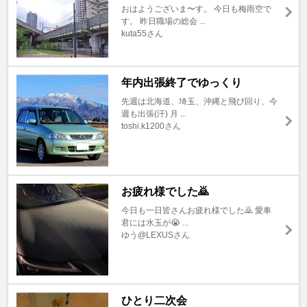
おはようございま〜す。 今日も梅雨空で
す。 昨日職場の総会 ...
kuta55さん
年内出張終了でゆっくり
先週は北海道、埼玉、沖縄と飛び回り、今
週も出張(汗) 月 ...
toshi.k1200さん
お疲れ様でした🙇
今日も一日皆さんお疲れ様でした🙇 愛車
君には水玉が😭 ...
ゆう@LEXUSさん
ひとり二次会