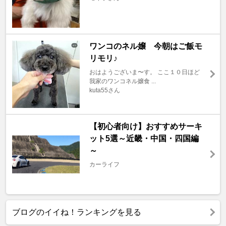
ワンコのネル嬢 今朝はご飯モ
リモリ♪
おはようございま〜す。 ここ１０日ほど
我家のワンコネル嬢食 ...
kuta55さん
【初心者向け】おすすめサーキ
ット5選～近畿・中国・四国編
～
カーライフ
ブログのイイね！ランキングを見る