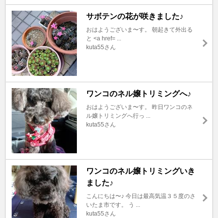
サボテンの花が咲きました♪
おはようございま〜す。 朝起きて外出る
と <a href= ...
kuta55さん
ワンコのネル嬢トリミングへ♪
おはようございま〜す。 昨日ワンコのネ
ル嬢トリミングへ行っ ...
kuta55さん
ワンコのネル嬢トリミングいき
ました♪
こんにちは〜♪ 今日は最高気温３５度のさ
いたま市です。 う ...
kuta55さん