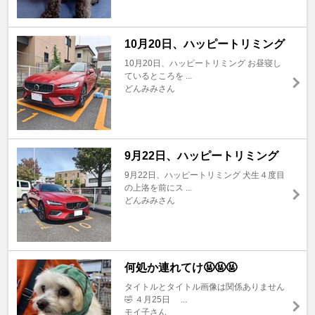
10月20日、ハッピートリミング
10月20日、ハッピートリミング お昼寝し
ているところを ...
どんみみさん
9月22日、ハッピートリミング
9月22日、ハッピートリミング 犬生４度目
の上洛を前にス ...
どんみみさん
何処か連れてけ🤬🤬🤬
タイトルとタイトル画像は関係ありません
🤣 ４月25日 ...
モイ子さん