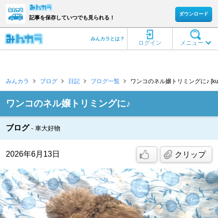
ダウンロード
記事を保存していつでも見られる！
みんカラとは？
ログイン
メニュー
みんカラ
ブログ
日記
ブログ一覧
ワンコのネル嬢トリミングに♪ [kut
ワンコのネル嬢トリミングに♪
ブログ
車大好物
2026年6月13日
クリップ