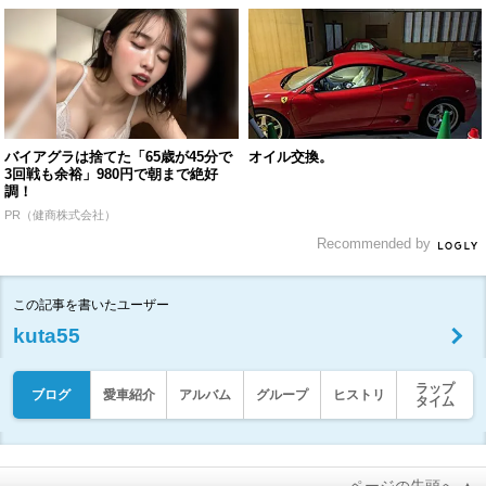
バイアグラは捨てた「65歳が45分で
オイル交換。
3回戦も余裕」980円で朝まで絶好
調！
PR（健商株式会社）
Recommended by
この記事を書いたユーザー
kuta55
ラップ
ブログ
愛車紹介
アルバム
グループ
ヒストリ
タイム