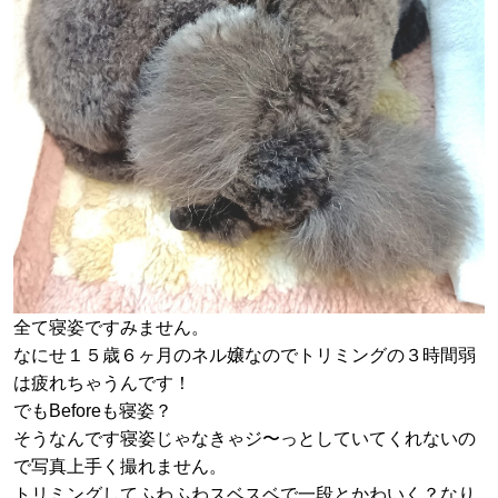
全て寝姿ですみません。
なにせ１５歳６ヶ月のネル嬢なのでトリミングの３時間弱
は疲れちゃうんです！
でもBeforeも寝姿？
そうなんです寝姿じゃなきゃジ〜っとしていてくれないの
で写真上手く撮れません。
トリミングしてふわふわスベスベで一段とかわいく？なり