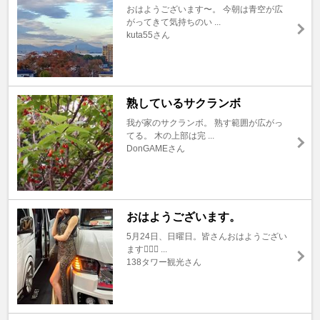
おはようございます〜。 今朝は青空が広
がってきて気持ちのい ...
kuta55さん
熟しているサクランボ
我が家のサクランボ。 熟す範囲が広がっ
てる。 木の上部は完 ...
DonGAMEさん
おはようございます。
5月24日、日曜日。皆さんおはようござい
ます🙇🏼‍♂️ ...
138タワー観光さん