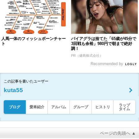
人馬一体のフィッシュボーンチャー
バイアグラは捨てた「65歳が45分で
ト
3回戦も余裕」980円で朝まで絶好
調！
PR（健商株式会社）
Recommended by
この記事を書いたユーザー
kuta55
ラップ
ブログ
愛車紹介
アルバム
グループ
ヒストリ
タイム
ページの先頭へ ▲