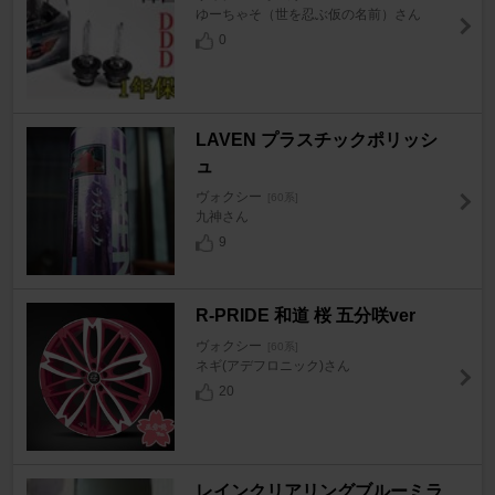
ゆーちゃそ（世を忍ぶ仮の名前）さん
0
LAVEN プラスチックポリッシ
ュ
ヴォクシー
[60系]
九神さん
9
R-PRIDE 和道 桜 五分咲ver
ヴォクシー
[60系]
ネギ(アデフロニック)さん
20
レインクリアリングブルーミラ