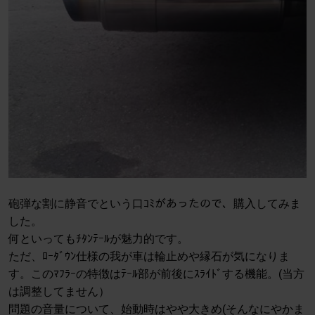
砲弾な割に静音でという口ｺﾐがあったので、購入してみま
した。
何といってもﾁﾀﾝﾃｰﾙが魅力的です。
ただ、ﾛｰﾀﾞｳﾝ仕様の我が車は輪止めや縁石が気になりま
す。このﾏﾌﾗｰの特徴はﾃｰﾙ部が前後にｽﾗｲﾄﾞする機能。(当方
は調整してません）
問題の音量について、始動時はやや大きめ(そんなにやかま