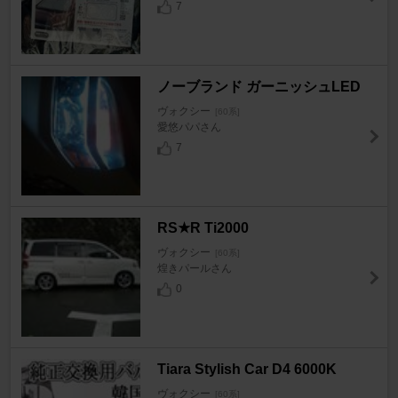
7
ノーブランド ガーニッシュLED
ヴォクシー
[60系]
愛悠パパさん
7
RS★R Ti2000
ヴォクシー
[60系]
煌きパールさん
0
Tiara Stylish Car D4 6000K
ヴォクシー
[60系]