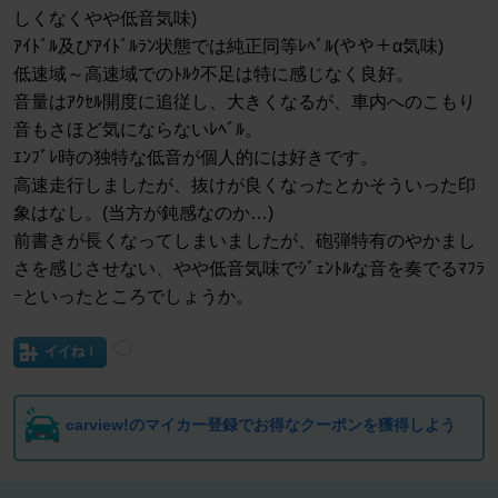
しくなくやや低音気味)
ｱｲﾄﾞﾙ及びｱｲﾄﾞﾙﾗﾝ状態では純正同等ﾚﾍﾞﾙ(やや＋α気味)
低速域～高速域でのﾄﾙｸ不足は特に感じなく良好。
音量はｱｸｾﾙ開度に追従し、大きくなるが、車内へのこもり
音もさほど気にならないﾚﾍﾞﾙ。
ｴﾝﾌﾞﾚ時の独特な低音が個人的には好きです。
高速走行しましたが、抜けが良くなったとかそういった印
象はなし。(当方が鈍感なのか…)
前書きが長くなってしまいましたが、砲弾特有のやかまし
さを感じさせない、やや低音気味でｼﾞｪﾝﾄﾙな音を奏でるﾏﾌﾗ
ｰといったところでしょうか。
イイね！
carview!のマイカー登録でお得なクーポンを獲得しよう