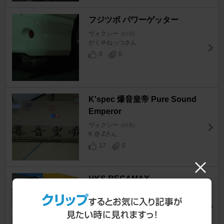
フジツボ パワーゲッター
ヴォクシー
[60系]
がく＠ねっつさん
0
0
K'spec 爆音皇帝 Pure Sound
Emperor
ヴォクシー
[60系]
K @ Zさん
17
0
HKS REGAMAX
ヴォクシー
[60系]
cockpitさん
13
0