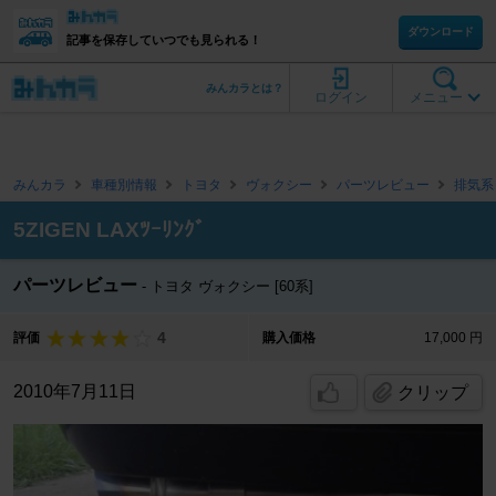
ダウンロード
記事を保存していつでも見られる！
みんカラとは？
ログイン
メニュー
みんカラ
車種別情報
トヨタ
ヴォクシー
パーツレビュー
排気系
5ZIGEN LAXﾂｰﾘﾝｸﾞ
パーツレビュー
トヨタ ヴォクシー [60系]
4
評価
購入価格
17,000 円
2010年7月11日
クリップ