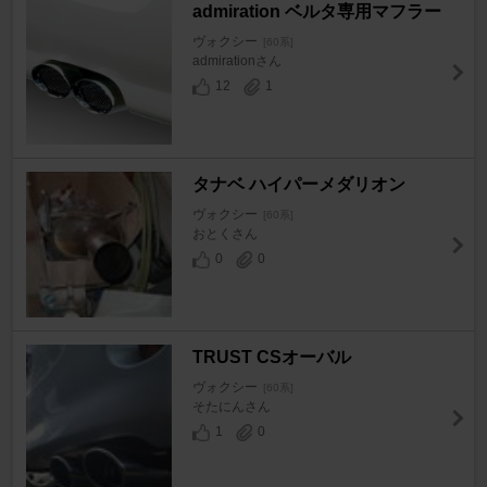
admiration ベルタ専用マフラー
ヴォクシー
[60系]
admirationさん
12
1
タナベ ハイパーメダリオン
ヴォクシー
[60系]
おとくさん
0
0
TRUST CSオーバル
ヴォクシー
[60系]
そたにんさん
1
0