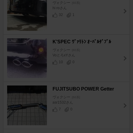
ヴォクシー
[60系]
hi roさん
32
1
K'SPEC ｳﾞｧﾘﾄﾝ ｵｰﾊﾞﾙﾀﾞﾌﾞﾙ
ヴォクシー
[60系]
VoとろxYさん
10
0
FUJITSUBO POWER Getter
ヴォクシー
[60系]
asr1532さん
7
0