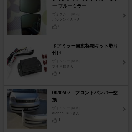
ー ブルーミラー
ヴォクシー
[60系]
パックンくんさん
0
ドアミラー自動格納キット取り
付け
ヴォクシー
[60系]
ブル高橋さん
1
09/02/07 フロントバンパー交
換
ヴォクシー
[60系]
aranao_R32さん
1