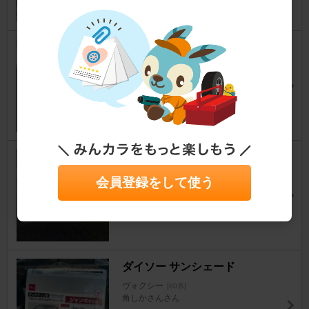
FUJITSUBO モデリスタマフラ
ー
ヴォクシー
[60系]
ぬま じゅんさん
4
0
GANADOR PASION
ヴォクシー
[60系]
会員登録をして使う
masa坊主さん
53
0
ダイソー サンシェード
ヴォクシー
[60系]
角しかさんさん