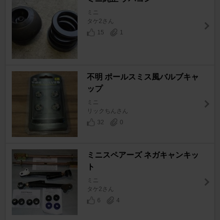
ミニ
タケ2さん
15
1
不明 ポールスミス風バルブキャ
ップ
ミニ
リックちんさん
32
0
ミニスペアーズ ネガキャンキッ
ト
ミニ
タケ2さん
6
4