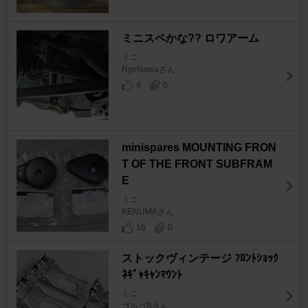
ミニスペかな?? ロワアーム
ミニ
RyoNawaさん
4
0
minispares MOUNTING FRON
T OF THE FRONT SUBFRAM
E
ミニ
KENUMAさん
16
0
ストックヴィンテージ ﾌﾛﾝﾄｼｮｯｸ
ﾈｷﾞｬｷｬﾝﾏｳﾝﾄ
ミニ
ゴルゴBさん