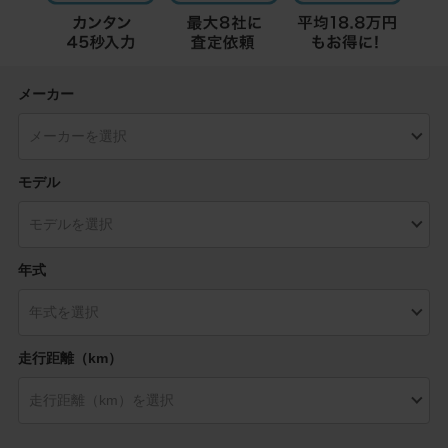
メーカー
モデル
年式
走行距離（km）