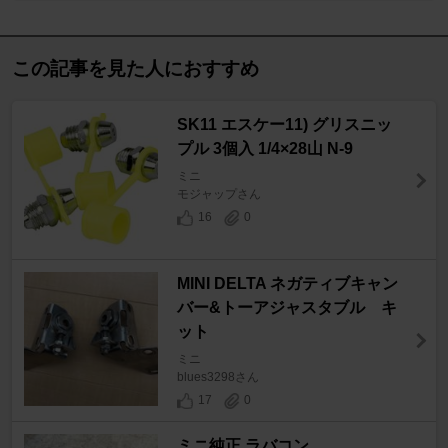
この記事を見た人におすすめ
SK11 エスケー11) グリスニッ
プル 3個入 1/4×28山 N-9
ミニ
モジャップさん
16
0
MINI DELTA ネガティブキャン
バー&トーアジャスタブル キ
ット
ミニ
blues3298さん
17
0
ミニ純正 ラバコン