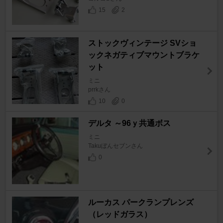
15
2
ストックヴィンテージ SVショ
ックネガティブマウントブラケ
ット
ミニ
prrkさん
10
0
デルタ ～96ｙ共通ボス
ミニ
Takuぼんセブンさん
0
ルーカス パークランプレンズ
（レッドガラス）