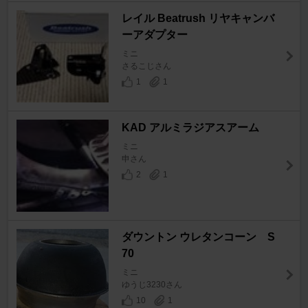
レイル Beatrush リヤキャンバ
ーアダプター
ミニ
さるこじさん
1
1
KAD アルミラジアスアーム
ミニ
申さん
2
1
ダウントン ウレタンコーン S
70
ミニ
ゆうじ3230さん
10
1