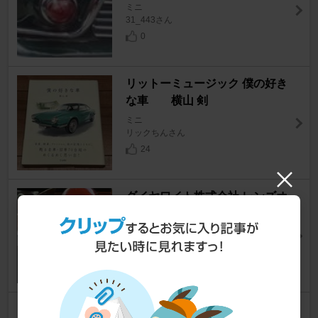
ミニ
31_443さん
0
リットーミュージック 僕の好き
な車 横山 剣
ミニ
リックちんさん
24
ダイヤワイト株式会社 レンズオ
レンジ
ミニ
K.yumeyaさん
23
SMITHS 油圧計