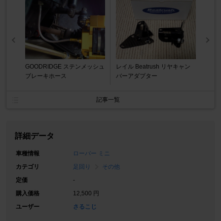
GOODRIDGE ステンメッシュ
レイル Beatrush リヤキャン
ブレーキホース
バーアダプター
記事一覧
詳細データ
車種情報
ローバー ミニ
カテゴリ
足回り
その他
定価
-
購入価格
12,500 円
ユーザー
さるこじ