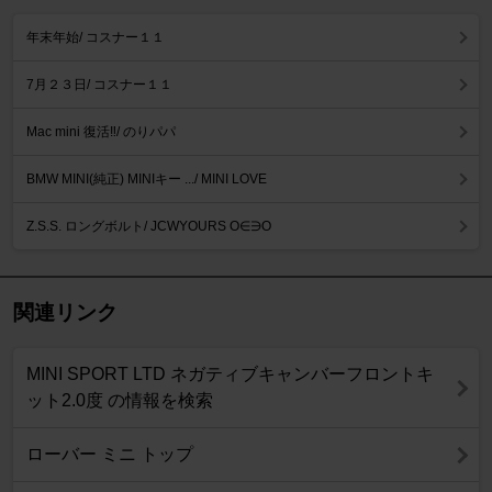
年末年始/ コスナー１１
7月２３日/ コスナー１１
Mac mini 復活‼️/ のりパパ
BMW MINI(純正) MINIキー .../ MINI LOVE
Z.S.S. ロングボルト/ JCWYOURS O∈∋O
関連リンク
MINI SPORT LTD ネガティブキャンバーフロントキ
ット2.0度 の情報を検索
ローバー ミニ トップ