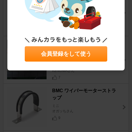
ミニ
オガッちさん
8
BACOENG エアコン ガスチャ
ージ マニホールドゲージ ＆ 真
会員登録をして使う
空ポンプ セット
ミニ
KENUMAさん
7
BMC ワイパーモーターストラ
ップ
ミニ
オガッちさん
9