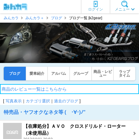
ログイン
メニュー
みんカラ
みんカラ＋
ブログ
ブログ一覧 [k2gear]
商品・レビ
ラップ
ブログ
愛車紹介
アルバム
グループ
ュー
タイム
商品のレビュー一覧はこちらから
[
写真表示
｜
カテゴリ選択
｜
過去のブログ
]
特売品・ヤフオクなネタ等 ( ･∀･)ﾉ"
【在庫処分】ＡＶＯ クロスドリルド・ローター
（未使用品）