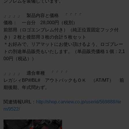
ンブレムを装備しています。
」」」」 製品内容と価格 「「「「
価格： 一台分 28,000円（税別）
前部用（ロゴエンブレム付き）（純正位置固定フック付
き）２枚と後部用３枚の合計５枚セット
＊お好みで、リアマットにお使い頂けるよう、ロゴプレー
トの別途単品販売もいたします。（単品販売価格１個：2,1
00円（税込））
」」」」 適合車種 「「「「
レガシィBP#/BL# アウトバックもＯＫ （AT/MT） 前
期後期、年式問わず。
関連情報URL：
http://shop.carview.co.jp/userid/569888/ite
m/9522/