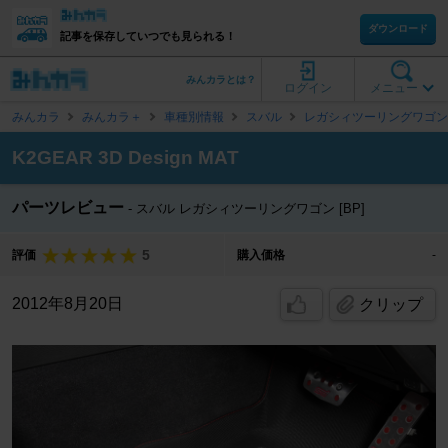
ダウンロード
記事を保存していつでも見られる！
みんカラとは？
ログイン
メニュー
みんカラ
みんカラ＋
車種別情報
スバル
レガシィツーリングワゴン
K2GEAR 3D Design MAT
パーツレビュー
スバル レガシィツーリングワゴン [BP]
5
評価
購入価格
-
2012年8月20日
クリップ