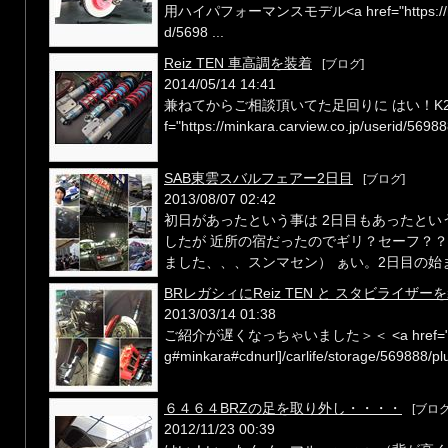
用ハイパフォーマンスモデル<a href="https://minka
d/5698 ...
Reiz TEN 車高調を装着
[ブログ]
2014/05/14 14:41
兼ねてからご相談頂いてた足回りに はい！K2GE
f="https://minkara.carview.co.jp/userid/56988
SAB東雲スバルフェアー2日目
[ブログ]
2013/08/07 02:42
初日があったという事は 2日目もあったとい
したが 近所の宿だったのでギリ？セーフ？？
ました、、、スンマセン） ぁい。2日目の始ま 
BRレガシィにReiz TEN と スタビライザーを装
2013/03/14 01:38
ご紹介が遅くなっちゃいました＞＜ <a href="/ima
g#minkara#cdnurl]/carlife/storage/569888/plu
６４６４BRZの足を取り外し・・・・
[ブログ
2012/11/23 00:39