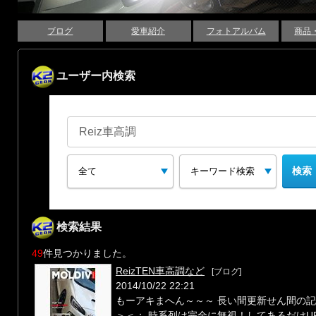
ブログ
愛車紹介
フォトアルバム
商品
ユーザー内検索
検索結果
49
件見つかりました。
ReizTEN車高調など
[ブログ]
2014/10/22 22:21
もーアキまへん～～～ 長い間更新せん間の
＞＜； 時系列は完全に無視！してあるだけU