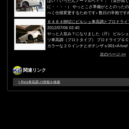
はい！いったんノーマルへ＞＜； （背が高
に・・・・） やっとこさ準備がととのったの
べく仕様変更するためです♪ 数日の辛抱ですね、
６４６４BRZにビルシュ車高調とプロドライ
2012/07/06 02:40
やっと人並み？になりました（汗） ビルシ
ツ車高調（プロトタイプ） プロドライブＧＣ01
カラーな２０インチとポテンザｓ001<A href .
次のページ >>
関連リンク
> Reiz車高調 の情報を検索