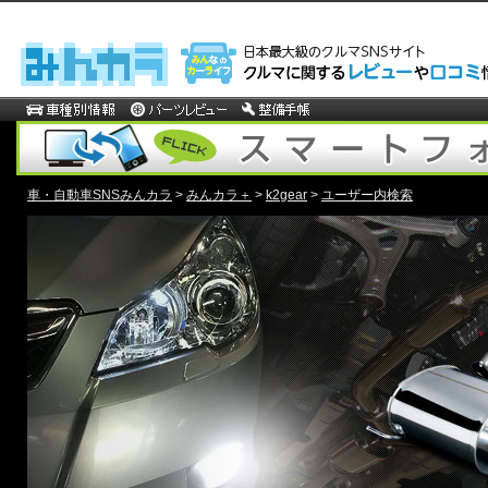
車・自動車SNSみんカラ
>
みんカラ＋
>
k2gear
>
ユーザー内検索