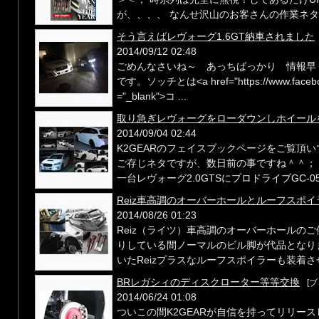
が、、、、 なんせ沢山のお客さんの作業ネタをi 
そう言えばレヴォーグ1.6GT納車されました
2014/09/12 02:48
ごめんなさいね～ あっちばっかり 情報早
です。ソッチとは<a href="https://www.faceboo
="_blank">コ ...
取り急ぎレヴォーグをローダウンしホイール
2014/09/04 02:44
K2GEARのフェイスブックページをご覧頂
ご存じネタですが、数日前の事ですね＾＾； 
一台レヴォーグ2.0GTSにプロドライブGC‐05N
Reiz車高調のオーバーホールとルーフスポ
2014/08/26 01:23
Reiz（ライツ）車高調のオーバーホールの
りしている間ノーマルのビル脚が代品となり
いたReizプラスなルーフスポイラーも装着させ
BRレガシィのディスクローター等等交換
[ブ
2014/06/24 01:08
ついこの間K2GEARが自信を持ってリリース