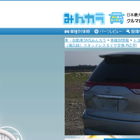
車・自動車SNSみんカラ
>
車種別情報
>
ト
［備忘録］スタッドレスタイヤ交換 [NZ-R]