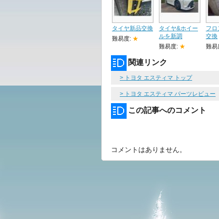
タイヤ新品交換
タイヤ&ホイー
フロ
ルを新調
交換
難易度:
★
難易度:
★
難易
関連リンク
> トヨタ エスティマ トップ
> トヨタ エスティマ パーツレビュー
この記事へのコメント
コメントはありません。