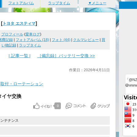
フォトアルバム
ラップタイム
▼メニュー
[
]
トヨタ エスティマ
プロフィール
(
愛車ログ
)
燃費記録
|
フォトアルバム (18)
|
フォト (44)
|
クルマレビュー
|
買
い物記録
|
ラップタイム
| 記事一覧 |
［備忘録］バッテリー交換 >>
作業日：2026年4月11日
「@N
取付・ローテーション
😅ww
タイヤ交換
0
メンテナンス