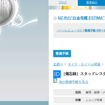
ブログ
愛車紹介
NZ-Rの"白金母艦 ESTIMA"
パーツレビュー (21)
|
整備手帳 (59)
|
整備手帳
足廻り
タイヤ・ホイール関連
［備忘録］スタッドレス
他の整備手帳を見る
目的
修理・故障・
作業
ショップ作業