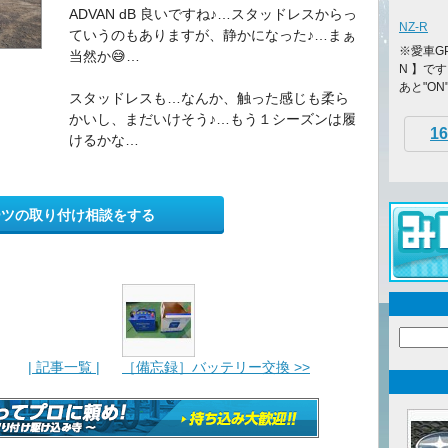
ADVAN dB 良いですね♪…スタッドレスからっ
NZ-R
ていうのもありますが、静かになった♪…まぁ
※愛車G
当然か😅…
N 】です
あと"ON
スタッドレスも…なんか、触った感じも柔ら
かいし、まだいけそう♪…もう１シーズンは履
16
けるかな…
ーツの取り付け相談をする
| 記事一覧 |
［備忘録］バッテリー交換 >>