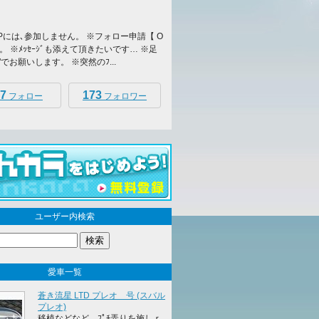
Pには､参加しません。 ※フォロー申請【 O
。 ※ﾒｯｾｰｼﾞも添えて頂きたいです… ※足
"でお願いします。 ※突然のﾌ...
7
173
フォロー
フォロワー
ユーザー内検索
愛車一覧
蒼き流星 LTD プレオ 号 (スバル
プレオ)
移植などなど…ﾌﾟﾁ弄りを施しｒ