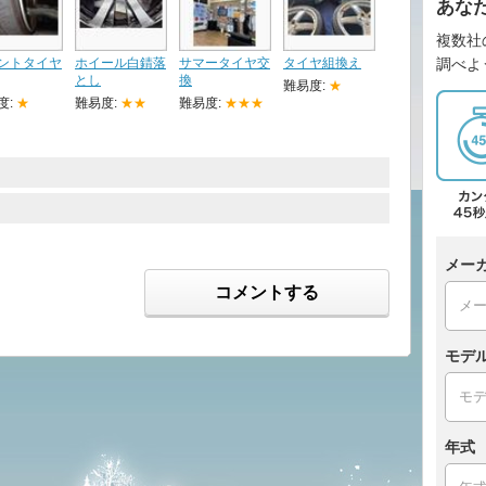
あな
複数社
ントタイヤ
ホイール白錆落
サマータイヤ交
タイヤ組換え
調べよ
とし
換
難易度:
★
度:
★
難易度:
★★
難易度:
★★★
メー
コメントする
モデ
年式