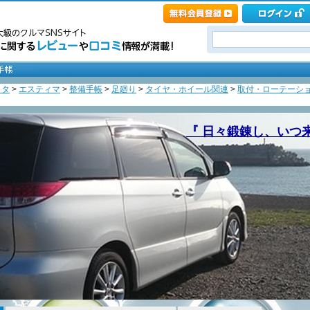
ヨタ
>
エスティマ
>
整備手帳
>
足廻り
>
タイヤ・ホイール関連
>
取付・ローテーシ
『 日々鍛錬し、いつ