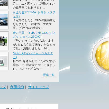
(^^;… …と言っても､通勤メイン
の仕事車でもあります ...
白金母艦 ESTIMA (トヨタ エステ
ィマ)
予定外でしたが､MPVの後継車と
なりました。 我家の『大蔵大
臣』(*´艸`*)♪の希望で ...
青い巨星 (YMS-07B GOUF) (ス
ズキ ジェベル250XC)
『勢い』っていうのもあります
が､まぁもう出て来ないかなぁっ
て思い､決断しました！ htt ...
MOVE (ダイハツ ムーヴカスタ
ム)
軽のMTをさがしていたのですが､
縁あって､我が家にやってきまし
た。 ４AT+ﾀｰﾎﾞなの ...
[
愛車一覧
]
ルプ
｜
利用規約
｜
サイトマップ