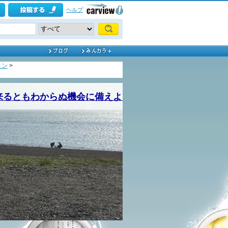
ヘルプ
ョン
>
来るともわからぬ機会に備えよ 』