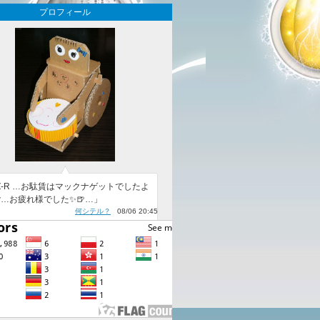
プロフィール
Z-R …お駄賃はマックナゲットでしたよ
w…お疲れ様でした✨️🍺…」
何シテル？
08/06 20:45