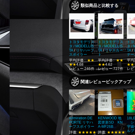
類似商品と比較する
トヨタモデリス
トヨタモデリス
トヨ
タ / MODELLIS
タ / MODELLIS
タ /
TA
/
リヤハーフ
TA
/
リヤスカー
TA
/
スポイラー
ト
テー
平均評価 :
★★
平均評価 :
★★
平均
★★
4.68
★★
4.62
★★
レビュー:246件
レビュー:727件
レビ
関連レビューピックアップ
admiration DE
KENWOOD 地
18L
PORTE リヤハ
図更新SD KN
シ
ーフスポイラー
A-MF26B
宇宙
ルブ
評価:
★★★★★
評価:
★★★★★