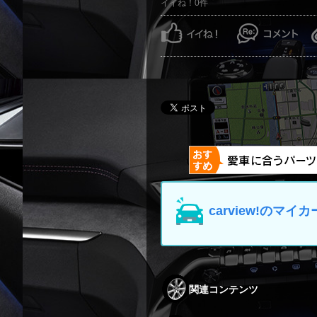
イイね！0件
carview!の
関連コンテンツ