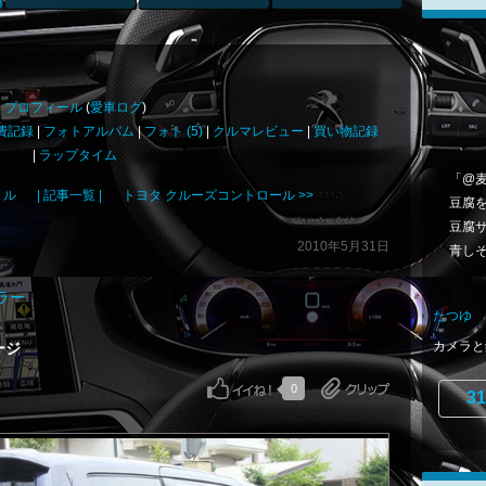
プロフィール
(
愛車ログ
)
費記録
|
フォトアルバム
|
フォト (5)
|
クルマレビュー
|
買い物記録
|
ラップタイム
「@麦
リル
| 記事一覧 |
トヨタ クルーズコントロール >>
豆腐
豆腐サ
2010年5月31日
青し
ラー
たつゆ
カメラと
ージ
0
31