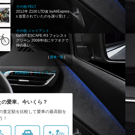
その他 FELT
2012年 Z100 LTD改 byAliExpres
s 放置されていたのを譲り受け ...
その他 ジャイアント
GIANT ESCAPE R3 フォレスト
グリーン 2008年頃にヤフオクで
仲の良い ...
[
愛車一覧
]
ヘルプ
｜
利用規約
｜
サイトマップ
たの愛車、今いくら？
の査定額を比較して愛車の最高額を
う！