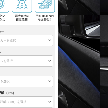
カー
ル
距離（km）