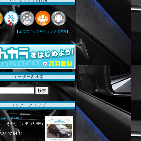
ハイタッチ！drive
[
全てのバッジをチェック (103)
]
ユーザー内検索
リンク・クリップ
出会って4年！
リ：その他（カテゴリ未設
7/25 07:54:45