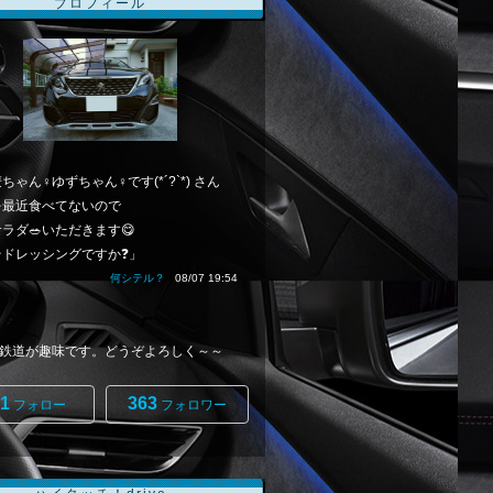
プロフィール
ちゃん♀ゆずちゃん♀です(*´?`*) さん
を最近食べてないので
ラダ🥗いただきます😋
そドレッシングですか❓」
何シテル？
08/07 19:54
鉄道が趣味です。どうぞよろしく～～
1
363
フォロー
フォロワー