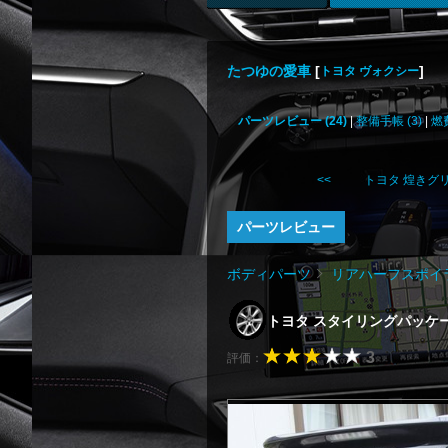
たつゆの愛車
[
]
トヨタ ヴォクシー
パーツレビュー (24)
|
整備手帳 (3)
|
燃
<< トヨタ 煌きグ
パーツレビュー
ボディパーツ
リアハーフスポイ
トヨタ スタイリングパッケ
3
評価：