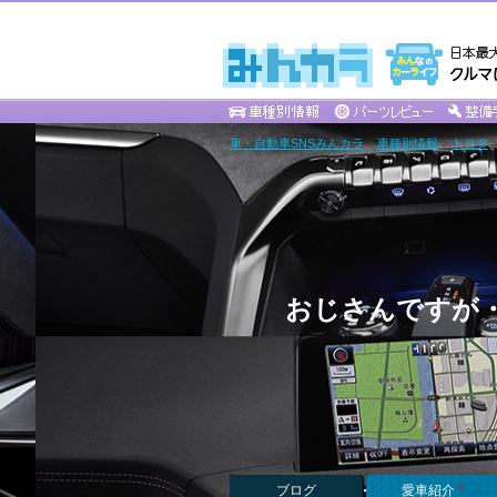
車・自動車SNSみんカラ
>
車種別情報
>
トヨタ
おじさんですが
ブログ
愛車紹介
*