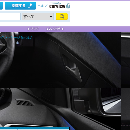
ヘルプ
グパッケージ [たつゆ]