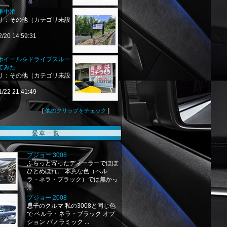
車中泊
リ：その他（カテゴリ未設
2/20 14:59:31
ホイールをドライブスルー
てみた
リ：その他（カテゴリ未設
1/22 21:41:49
[
他のクリップをチェック
]
愛車一覧
プジョー 3008
ふらっと寄ったディーラーでほぼ
ひとめぼれ。 本意な色（ペル
ラ・ネラ・ブラック）では無かっ
...
プジョー 2008
息子のクルマ 私の3008と同じ色
で ベルラ・ネラ・ブラック オプ
ション パノラミック ...