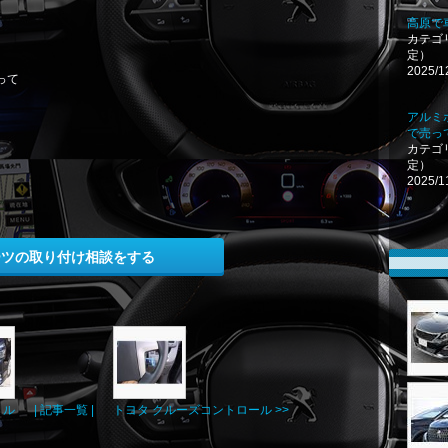
高原で
カテゴ
定）
2025/1
って
アルミ
で売っ
カテゴ
定）
2025/1
ーツの取り付け相談をする
リル
| 記事一覧 |
トヨタ クルーズコントロール >>