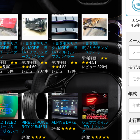
メー
タモデリス
トヨタモデリス
トヨタモデリス
トヨタ(純
 MODELLIS
タ / MODELLIS
タ / MODELLIS
正)
/
リヤアンダ
ローライズ
TA
/
リヤアンダ
TA
/
イルミルー
ースポイラー
ル
ースポイラー
フスポイラー
平均評価 :
★★
評価 :
★★
平均評価 :
★★
平均評価 :
★★
★★
4.51
★
5.00
★★
4.60
★★
4.88
レビュー:320件
モデ
ュー:5件
レビュー:207件
レビュー:17件
年式
走行
ED 18LED
PIRELLI POWE
ALPINE DA7Z
シェアスタイル
リーズS
RGY 215/45R1
LED リフレク
評価:
★★★★
一明るいバ
8
ター
評価:
★★★★
評価:
★★★★★