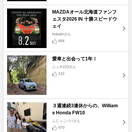
MAZDAオール北海道ファンフ
ェスタ2026 IN 十勝スピードウ
ェイ
hokutinさん
684
愛車と出会って1年！
ニッチ223さん
142
３週連続3連休からの、William
s Honda FW10
ふじっこパパさん
970