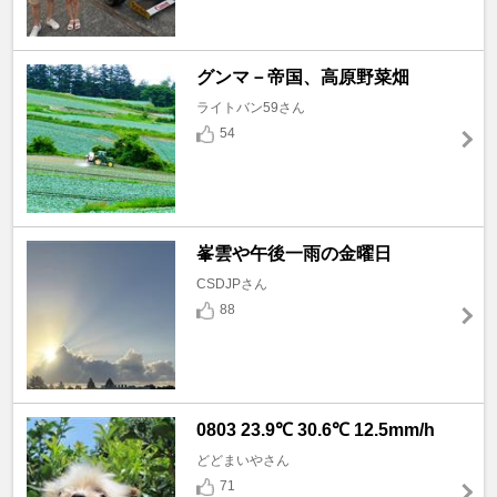
グンマ－帝国、高原野菜畑
ライトバン59さん
54
峯雲や午後一雨の金曜日
CSDJPさん
88
0803 23.9℃ 30.6℃ 12.5mm/h
どどまいやさん
71