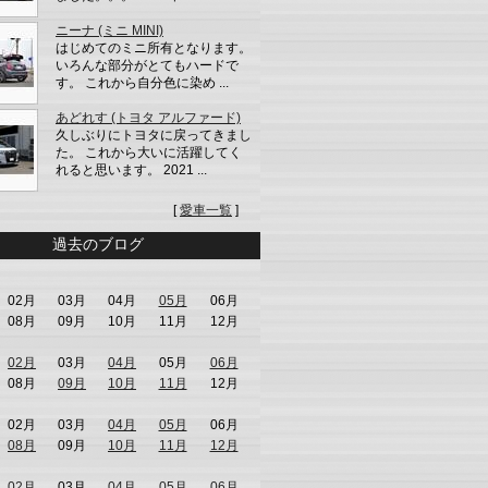
ニーナ (ミニ MINI)
はじめてのミニ所有となります。
いろんな部分がとてもハードで
す。 これから自分色に染め ...
あどれす (トヨタ アルファード)
久しぶりにトヨタに戻ってきまし
た。 これから大いに活躍してく
れると思います。 2021 ...
[
愛車一覧
]
過去のブログ
02月
03月
04月
05月
06月
08月
09月
10月
11月
12月
02月
03月
04月
05月
06月
08月
09月
10月
11月
12月
02月
03月
04月
05月
06月
08月
09月
10月
11月
12月
02月
03月
04月
05月
06月