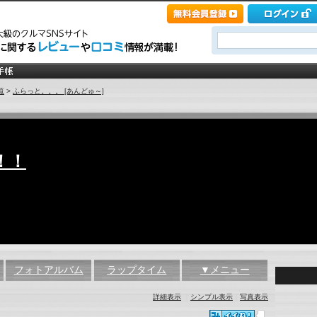
覧
>
ふらっと。。。 [あんどゅ～]
！！
フォトアルバム
ラップタイム
▼メニュー
詳細表示
｜
シンプル表示
｜
写真表示