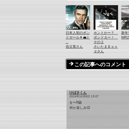
日本人初のボン
ホントかー？
新年
ドガール👩‍💼と
ボンドカー！
WR
...
その２
伯父貴さん
さいたまＢｏｎ
ｄさん
この記事へのコメント
けばさくん
2024年10月8日 15:07
を〜⁉️😱
何か楽しみ😊