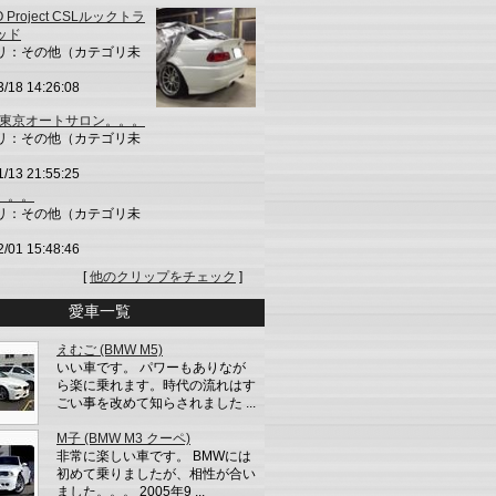
O Project CSLルックトラ
ッド
リ：その他（カテゴリ未
3/18 14:26:08
4 東京オートサロン。。。
リ：その他（カテゴリ未
1/13 21:55:25
。。。
リ：その他（カテゴリ未
2/01 15:48:46
[
他のクリップをチェック
]
愛車一覧
えむご (BMW M5)
いい車です。 パワーもありなが
ら楽に乗れます。時代の流れはす
ごい事を改めて知らされました ...
М子 (BMW M3 クーペ)
非常に楽しい車です。 BMWには
初めて乗りましたが、相性が合い
ました。。。 2005年9 ...