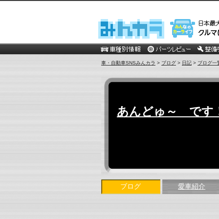
車・自動車SNSみんカラ
>
ブログ
>
日記
>
ブログ一
あんどゅ～ です
ブログ
愛車紹介