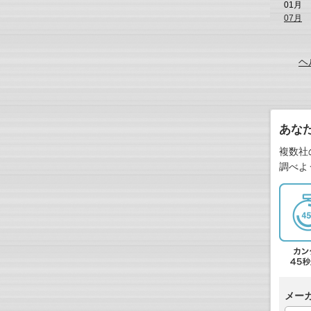
01月
07月
ヘ
あな
複数社
調べよ
メー