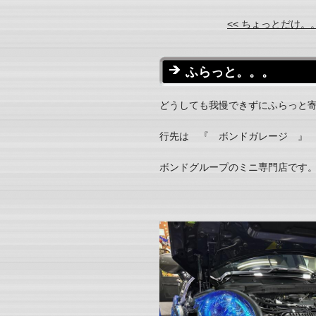
<< ちょっとだけ。
ふらっと。。。
どうしても我慢できずにふらっと
行先は 『 ボンドガレージ 』
ボンドグループのミニ専門店です