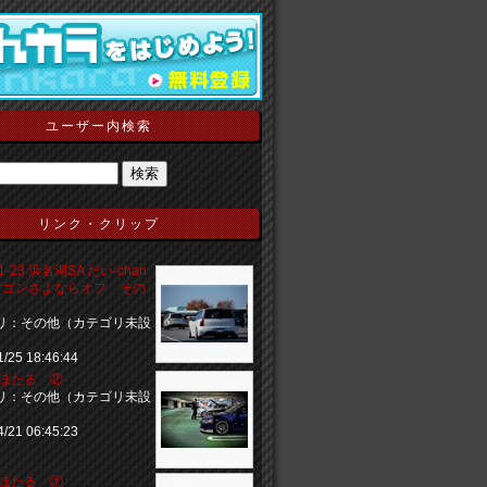
ユーザー内検索
リンク・クリップ
11-23 浜名湖SA だい-chan
ワゴンさよならオフ その
リ：その他（カテゴリ未設
1/25 18:46:44
 海ほたる ②
リ：その他（カテゴリ未設
4/21 06:45:23
 海ほたる ①