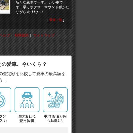
新たな親車でーす。 いい車で
す！早くボクサーサウンド響かせ
ながら走りたい！
[
愛車一覧
]
ヘルプ
｜
利用規約
｜
サイトマップ
たの愛車、今いくら？
の査定額を比較して愛車の最高額を
う！