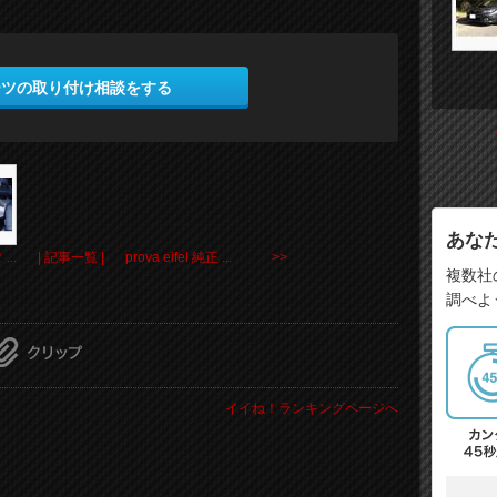
ーツの取り付け相談をする
あな
..
| 記事一覧 |
prova eifel 純正 ... >>
複数社
調べよ
イイね！ランキングページへ