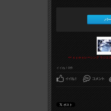
パ
<< ｓｙｍｓレーシング ラジエタ .
イイね！0件