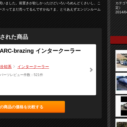
カテゴ
買いました。前置きが欲しかったけどいろいろめんどくさいし、こ
定）
ースってまだ売ってるんですかね？ま、とりあえずエンジンルーム
2014/0
された商品
ARC-brazing インタークーラー
冷却系
インタークーラー
パーツレビュー件数：521件
の商品の価格を比較する