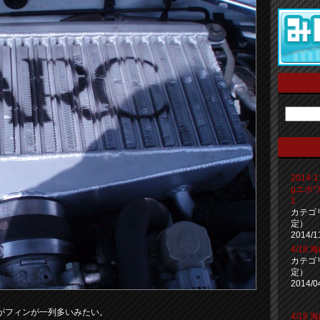
2014-
gエボ
1
カテゴ
定）
2014/1
4/18
カテゴ
定）
2014/0
がフィンが一列多いみたい。
4/18