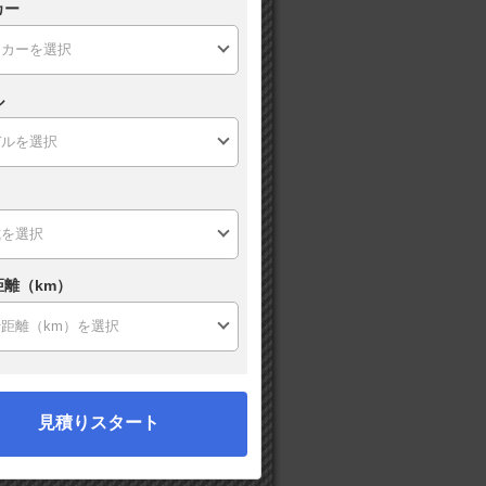
カー
ル
距離（km）
見積りスタート