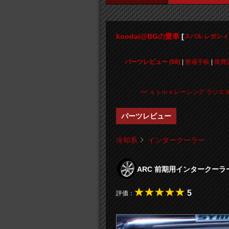
koodai@BGの愛車
[
スバル レガシ
パーツレビュー (58)
|
整備手帳
|
燃費
<< ｓｙｍｓレーシング ラジエタ .
パーツレビュー
冷却系
インタークーラー
ARC 前期用インタークー
5
評価：