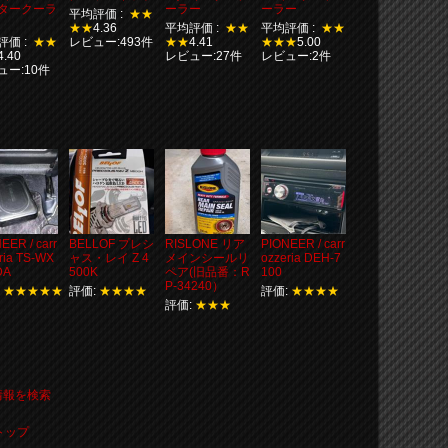
タークーラ
ーラー
ーラー
平均評価 :
★★
★★
4.36
平均評価 :
★★
平均評価 :
★★
評価 :
★★
レビュー:493件
★★
4.41
★★★
5.00
4.40
レビュー:27件
レビュー:2件
ュー:10件
EER / carr
BELLOF プレシ
RISLONE リア
PIONEER / carr
ria TS-WX
ャス・レイ Z 4
メインシールリ
ozzeria DEH-7
DA
500K
ペア(旧品番：R
100
P-34240）
:
★★★★★
評価:
★★★★
評価:
★★★★
評価:
★★★
の情報を検索
トップ