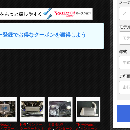
メー
モデ
マイカー登録でお得なクーポンを獲得しよう
年式
走行
brazin
HPI
/
インター
トヨタ(純
YR-Advanc
ハイフロー
クーラーキット
正)
/
インターク
e
/
インターク