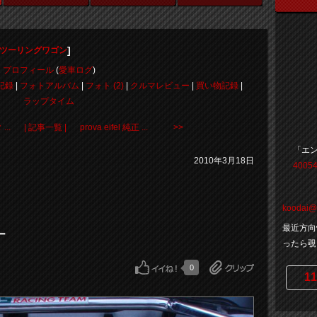
]
ィツーリングワゴン
プロフィール
(
愛車ログ
)
記録
|
フォトアルバム
|
フォト (2)
|
クルマレビュー
|
買い物記録
|
ラップタイム
..
| 記事一覧 |
prova eifel 純正 ... >>
「エ
2010年3月18日
40054
koodai
最近方向
ラー
ったら覗
0
11