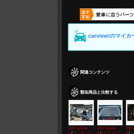
carview!の
関連コンテンツ
類似商品と比較する
ARC-brazin
ARC-brazin
ARC-
g
/
インターク
g
/
スーパーイ
g
/