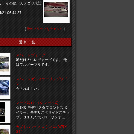
リ：その他（カテゴリ未設
4/21 06:44:37
[
他のクリップをチェック
]
愛車一覧
スバル レヴォーグ
足だけ太いレヴォーグです。 他
はフルノーマルです。
スバル レガシィツーリングワゴ
ン
召されました。
マーク君 (トヨタ マークX)
☆外装 モデリスタフロントスポ
イラー、モデリスタサイドステッ
プ、Ｇ'sリアバンパーワンオ ...
カブトムシのメス (スバル WRX
STI)