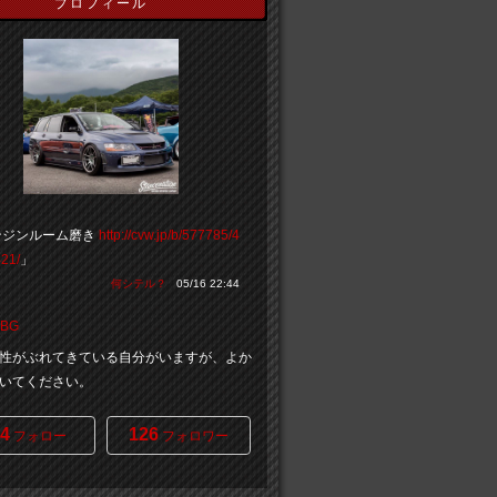
プロフィール
ンジンルーム磨き
http://cvw.jp/b/577785/4
21/
」
何シテル？
05/16 22:44
@BG
性がぶれてきている自分がいますが、よか
いてください。
4
126
フォロー
フォロワー