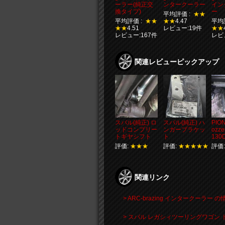
ーラー(純正交
ンタークーラー
イン
換タイプ)
ー
平均評価 :
★★
平均評価 :
★★
★★
4.47
平均
★★
4.51
レビュー:19件
★★
レビュー:167件
レビ
関連レビューピックアップ
スバル(純正) ロ
スバル(純正) ハ
PION
ッドコンプリー
ンガーブラケッ
ozze
トギヤシフト
ト
130
評価:
★★★
評価:
★★★★★
評価
関連リンク
> ARC-brazing インタークーラー 
> スバル レガシィツーリングワゴン 