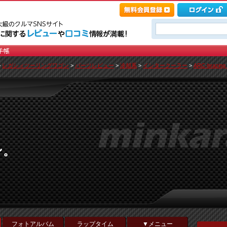
>
レガシィツーリングワゴン
>
パーツレビュー
>
冷却系
>
インタークーラー
>
ARC-brazi
ン。
フォトアルバム
ラップタイム
▼メニュー