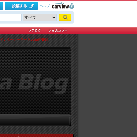
ヘルプ
ng インタークーラー [koodai@BG]