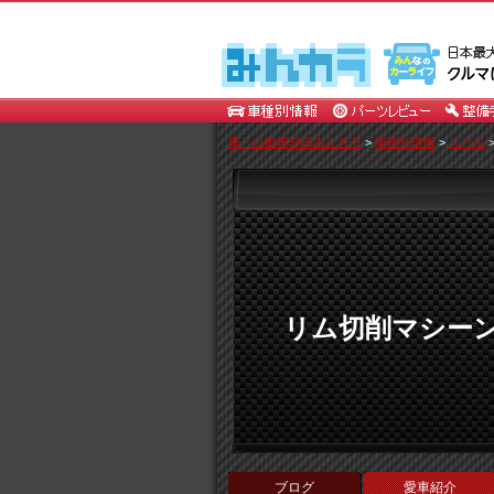
車・自動車SNSみんカラ
>
車種別情報
>
スバル
リム切削マシー
ブログ
愛車紹介