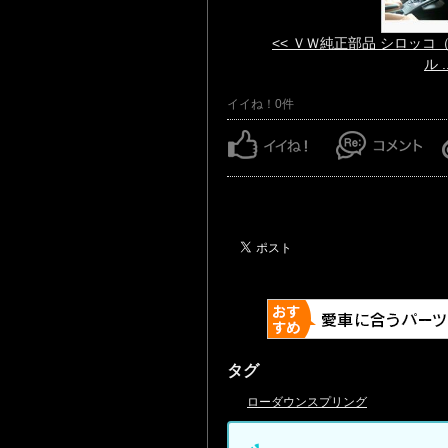
<< ＶＷ純正部品 シロッコ
ル ..
イイね！0件
タグ
ローダウンスプリング