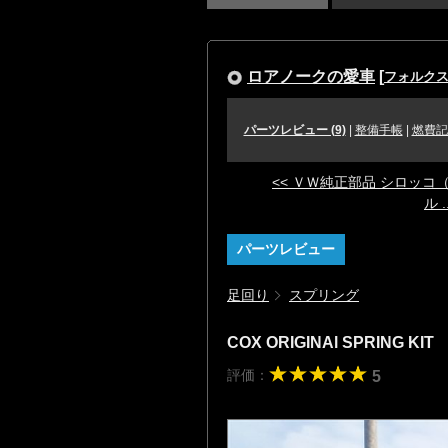
ロアノークの愛車
[
フォルクス
パーツレビュー (9)
|
整備手帳
|
燃費記
<< ＶＷ純正部品 シロッコ
ル ..
パーツレビュー
足回り
スプリング
COX ORIGINAl SPRING KIT
評価：
5