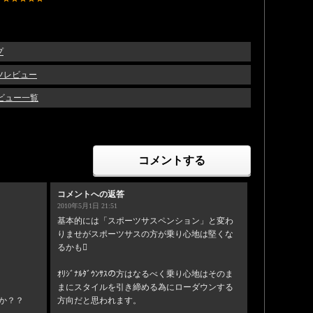
プ
ツレビュー
レビュー一覧
コメントする
コメントへの返答
2010年5月1日 21:51
基本的には「スポーツサスペンション」と変わ
りませがスポーツサスの方が乗り心地は堅くな
るかも
ｵﾘｼﾞﾅﾙﾀﾞｳﾝｻｽの方はなるべく乗り心地はそのま
まにスタイルを引き締める為にローダウンする
か？？
方向だと思われます。