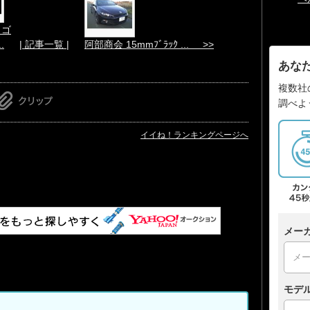
（ゴ
.
| 記事一覧 |
阿部商会 15mmﾌﾞﾗｯｸ ... >>
あな
複数社
調べよ
イイね！ランキングページへ
メー
モデ