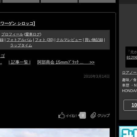
]
ワーゲン シロッコ
プロフィール
(
愛車ログ
)
録
|
フォトアルバム
|
フォト (30)
|
クルマレビュー
|
買い物記録
|
ラップタイム
「元
（ゴ
81206
.
| 記事一覧 |
阿部商会 15mmﾌﾞﾗｯｸ ... >>
ロアノー
2010年3月14日
趣味／食
車歴 ・NI
HONDA/S
10
0