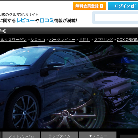
ォルクスワーゲン
>
シロッコ
>
パーツレビュー
>
足回り
>
スプリング
>
COX ORIGI
フォトアルバム
ラップタイム
▼メニュー