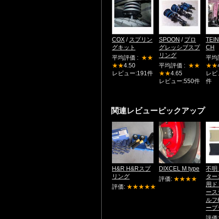
COX
/
スプリン
SPOON
/
プロ
TEIN
グキット
グレッシブスプ
CH
リング
平均評価 :
★★
平均
★★
4.50
平均評価 :
★★
★★
レビュー:191件
★★
4.65
レビュ
レビュー:550件
件
関連レビューピックアップ
H&R H&Rスプ
DIXCEL M type
不明
リング
ター
評価:
★★★★
用ド
評価:
★★★★★
ース
ルフ
ーブラ
評価