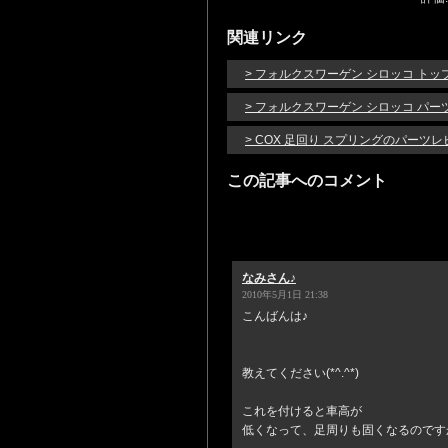
関連リンク
> フォルクスワーゲン シロッコ トッ
> フォルクスワーゲン シロッコ パー
> COX 足回り スプリングのパーツ
この記事へのコメント
なみさん♪
2010年5月1日 21:38
こんばんは♪
教えてください(*^.^*)
これを付けると車高が
低くなって、足周りも固くなるのです