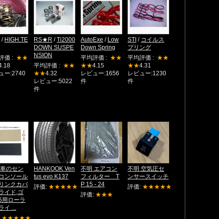
/
HIGH.TE
RS★R
/
Ti2000
AutoExe
/
Low
STI
/
コイルス
DOWN SUSPE
Down Spring
プリング
NSION
評価 :
★★
平均評価 :
★★
平均評価 :
★★
4.18
平均評価 :
★★
★★
4.15
★★
4.31
ー:2740
★★
4.32
レビュー:1656
レビュー:1230
レビュー:5022
件
件
件
 車のセン
HANKOOK Ven
不明 エアコン
不明 空気圧セ
コンソール
tus evo K137
フィルター T
ンサースイッチ
リンクカバ
P 15 - 24
評価:
★★★★★
評価:
★★★★★
ライド,ゴ
評価:
★★★
6用ローラ
イ ...
:
★★★★★