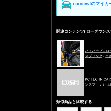
carview!の
関連コンテンツ
( ローダウンス
ハイパープロロ
スプリング
/
ま
KC TECHNIC
ンスプ ...
/
もづ
類似商品と比較する