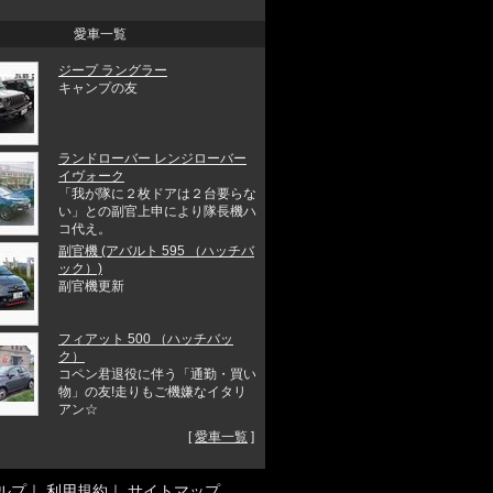
愛車一覧
ジープ ラングラー
キャンプの友
ランドローバー レンジローバー
イヴォーク
「我が隊に２枚ドアは２台要らな
い」との副官上申により隊長機ハ
コ代え。
副官機 (アバルト 595 （ハッチバ
ック）)
副官機更新
フィアット 500 （ハッチバッ
ク）
コペン君退役に伴う「通勤・買い
物」の友!走りもご機嫌なイタリ
アン☆
[
愛車一覧
]
ルプ
｜
利用規約
｜
サイトマップ