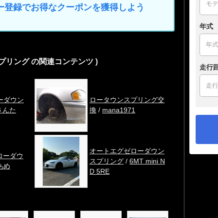
マイカー登録でお得なクーポンを獲得しよう
年式
プリング の関連コンテンツ )
走行
ーダウン
ロータウンスプリング交
さんた
換
/
mana1971
オートエグゼローダウン
A ローダウ
スプリング
/
6MT mini N
あめ
D 5RE