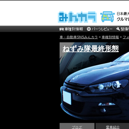
車・自動車SNSみんカラ
>
車種別情報
>
フ
ねずみ隊最終形態
ブログ
愛車紹介