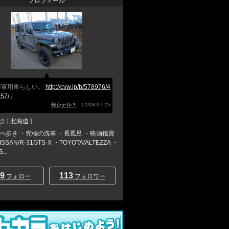
プロフィール
が軍用車らしい。
http://cvw.jp/b/578976/4
57/
」
何シテル？
12/03 07:25
ク
[
北海道
]
べ歩き ・究極の洗車 ・長風呂 ・映画鑑賞
SSAN/R-31GTS-X ・TOYOTA/ALTEZZA ・
...
9
113
フォロー
フォロワー