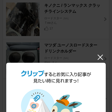
キノクニ / ランマックス クラッ
チラインシステム
ロードスター
[NA]
Ｔeeさん
17
マツダ ユーノスロードスター
ドリンクホルダー
ロードスター
[NA]
Alex..さん
0
ENKEI ENKEI NeoClassic EN
KEI 92
ロードスター
[NA]
明空(みよく)さん
30