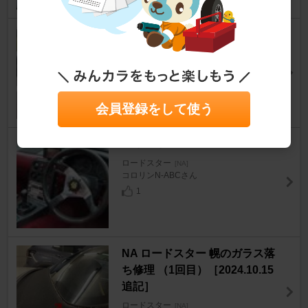
SSR フォーミュラーメッシュ 1
4x7J+22
ロードスター
[NA]
黒Vspさん
0
会員登録をして使う
ＭＯＭＯ VELOCE RACING
ロードスター
[NA]
コロリンN-ABCさん
1
NA ロードスター 幌のガラス落
ち修理 （1回目）［2024.10.15
追記］
ロードスター
[NA]