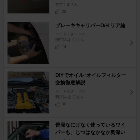
すずくまさん
22
ブレーキキャリパーO/H リア編
ロードスター
[NA]
明空(みよく)さん
14
DIYでオイル･オイルフィルター
交換徹底解説
ロードスター
[NA]
明空(みよく)さん
30
普段なにげなく使っているワイ
パーも、じつはなかなか奥深い