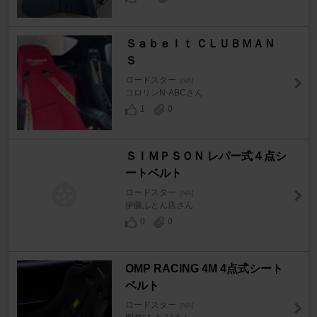
Ｓａｂｅｌｔ ＣＬＵＢＭＡＮ
Ｓ
ロードスター
[NA]
コロリンN-ABCさん
1
0
ＳＩＭＰＳＯＮ レバー式４点シ
ートベルト
ロードスター
[NA]
伊藤ふとん店さん
0
0
OMP RACING 4M 4点式シート
ベルト
ロードスター
[NA]