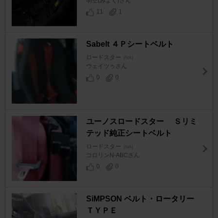
明空(みよく)さん
11
1
Sabelt ４Ｐシートベルト
ロードスター
[NA]
ウェイツゥさん
0
0
ユーノスロードスター Ｓリミ
テッド純正シートベルト
ロードスター
[NA]
コロリンN-ABCさん
0
0
SiMPSON ベルト・ロータリー
ＴＹＰＥ