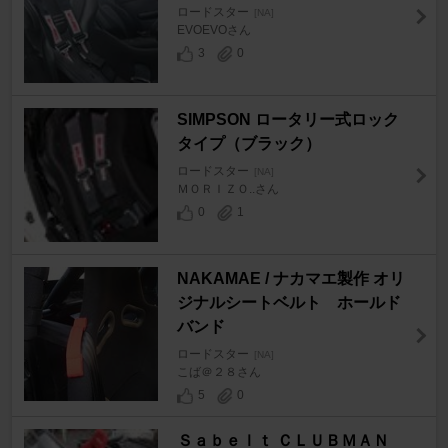
ロードスター
[NA]
EVOEVOさん
3
0
SIMPSON ロータリー式ロック
タイプ（ブラック）
ロードスター
[NA]
ＭＯＲＩＺＯ..さん
0
1
NAKAMAE / ナカマエ製作 オリ
ジナルシートベルト ホールド
バンド
ロードスター
[NA]
こば＠２８さん
5
0
Ｓａｂｅｌｔ ＣＬＵＢＭＡＮ