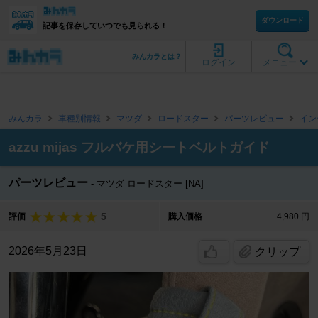
ダウンロード
記事を保存していつでも見られる！
みんカラとは？
ログイン
メニュー
みんカラ
車種別情報
マツダ
ロードスター
パーツレビュー
イン
azzu mijas フルバケ用シートベルトガイド
パーツレビュー
マツダ ロードスター [NA]
5
評価
購入価格
4,980 円
2026年5月23日
クリップ