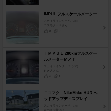
IMPUL フルスケールメーター
スカイラインクーペ
[V36]
ニスモクーペさん
0
0
ＩＭＰＵＬ 280kmフルスケー
ルメーターＭ／Ｔ
スカイラインクーペ
[V36]
付き人さん
4
1
ニコマク NikoMaku HUD ヘ
ッドアップディスプレイ
スカイラインクーペ
[V36]
かつき(k君)さん