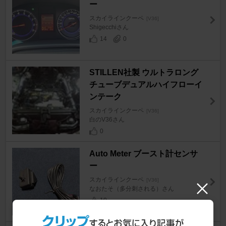
ー
スカイラインクーペ
[V36]
Shigecchiさん
14
0
STILLEN社製 ウルトラロング
チューブデュアルハイフローイ
ンテーク
スカイラインクーペ
[V36]
白のV36さん
0
Auto Meter ブースト計センサ
ー
スカイラインクーペ
[V36]
なおたそ（多分刺される）さん
10