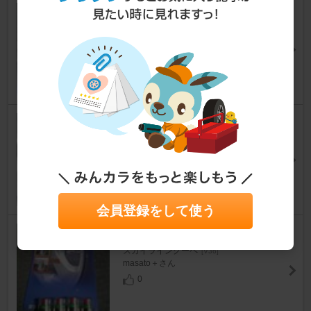
Power Craft フロントパイプ
スカイラインクーペ
[V36]
☆ANDYさん
12
IMPUL IMPUL COIL SPRING
スカイラインクーペ
[V36]
hikaluxさん
0
会員登録をして使う
ピットイン 空気圧の見張り番
スカイラインクーペ
[V36]
masato＋さん
0