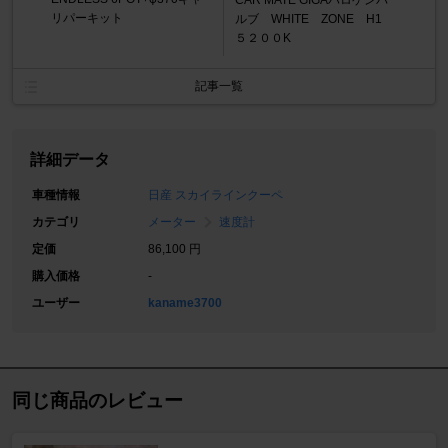
CAR MATE GIGAハロゲンバ
リパーキット
ルブ WHITE ZONE H1
５２００K
記事一覧
詳細データ
車種情報
日産 スカイラインクーペ
カテゴリ
メーター
速度計
定価
86,100 円
購入価格
-
ユーザー
kaname3700
同じ商品のレビュー