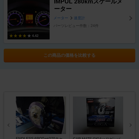
IMPUL 280kmスケールメ
ーター
メーター
速度計
パーツレビュー件数：24件
4.42
この商品の価格を比較する
ENDLESS 6POT+φ370キャ