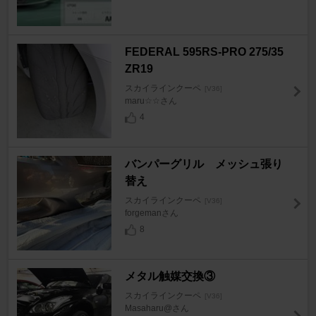
FEDERAL 595RS-PRO 275/35
ZR19
スカイラインクーペ
[V36]
maru☆☆さん
4
バンパーグリル メッシュ張り
替え
スカイラインクーペ
[V36]
forgemanさん
8
メタル触媒交換③
スカイラインクーペ
[V36]
Masaharu@さん