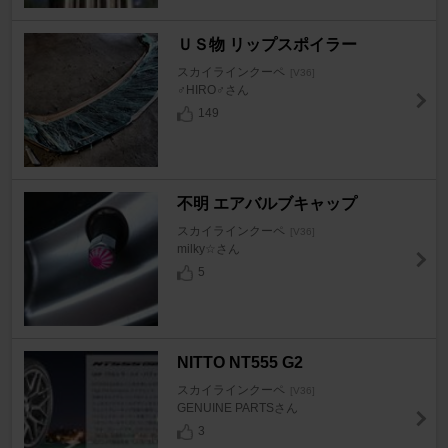
ＵＳ物 リップスポイラー
スカイラインクーペ
[V36]
♂HIRO♂さん
149
不明 エアバルブキャップ
スカイラインクーペ
[V36]
milky☆さん
5
NITTO NT555 G2
スカイラインクーペ
[V36]
GENUINE PARTSさん
3