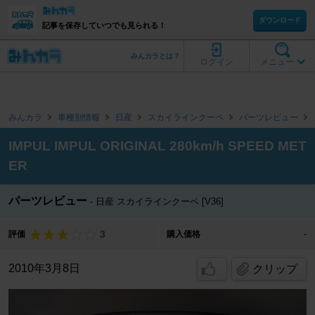
ダウンロード
記事を保存していつでも見られる！
みんカラとは？
ログイン
メニュー
みんカラ
車種別情報
日産
スカイラインクーペ
パーツレビュー
IMPUL IMPUL ORIGINAL 280km/h SPEED MET
ER
パーツレビュー
日産 スカイラインクーペ [V36]
3
評価
購入価格
-
2010年3月8日
クリップ