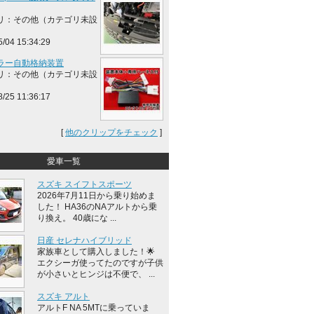
リ：その他（カテゴリ未設
5/04 15:34:29
ラー自動格納装置
リ：その他（カテゴリ未設
8/25 11:36:17
[
他のクリップをチェック
]
愛車一覧
スズキ スイフトスポーツ
2026年7月11日から乗り始めま
した！ HA36のNAアルトから乗
り換え。 40歳にな ...
日産 セレナハイブリッド
家族車として購入しました！🌟
エクシーガ使ってたのですが子供
が小さいとヒンジは不便で、 ...
スズキ アルト
アルトF NA 5MTに乗っていま