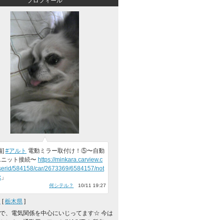
プロフィール
備]
#アルト
電動ミラー取付け！⑤〜自動
ユニット接続〜
https://minkara.carview.c
userid/584158/car/2673369/6584157/not
x
」
何シテル？
10/11 19:27
★
[
栃木県
]
で、電気関係を中心にいじってます☆ 今は