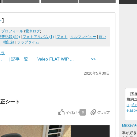
]
ト
プロフィール
(
愛車ログ
)
費記録 (59)
|
フォトアルバム (1)
|
フォト
|
クルマレビュー
|
買い
物記録
|
ラップタイム
ミラ
.
| 記事一覧 |
Valeo FLAT WIP ... >>
2020年5月30日
「[整
格納
純正シート
o.jp/
e.asp
0
Mickey
車が好き