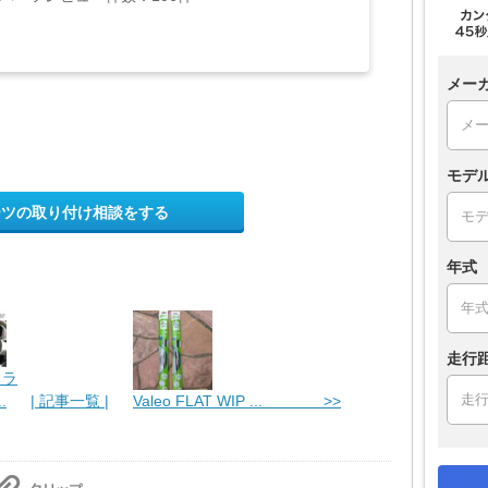
メー
モデ
ーツの取り付け相談をする
年式
走行
ミラ
.
| 記事一覧 |
Valeo FLAT WIP ... >>