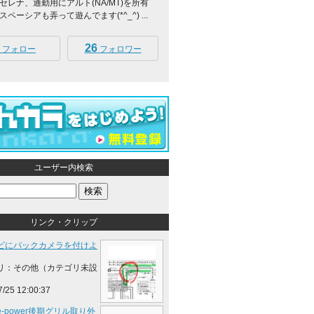
セレナ、通勤用にアルト(NA/MT)を所有
ペーシアも弄って遊んでます(*^_^) ...
26
フォロー
フォロワー
ユーザー内検索
リンク・クリップ
ビにバックカメラを付けよ
リ：その他（カテゴリ未設
7/25 12:00:37
-power後期グリル取り外