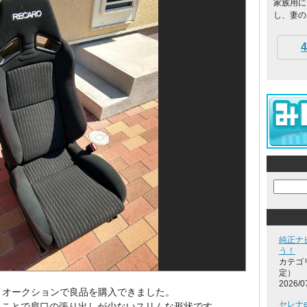
家族用に
し、妻のス
4
純正ナ
う！
カテゴ
定）
2026/0
。オークションで良品を購入できました。
セレナe
いうことで肩口の張り出しが少ないスリムな形状です。