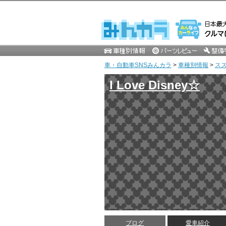
車・自動車SNSみんカラ
>
車種別情報
>
ス
I Love Disney☆
ブログ
愛車紹介