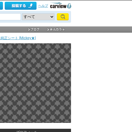
ヘルプ
正シート [Mickey★]