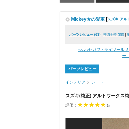
Mickey★の愛車
[
スズキ アル
パーツレビュー (63)
|
整備手帳 (88)
|
燃
<< ハセガワトライツール 
ー ..
パーツレビュー
インテリア
シート
スズキ(純正) アルトワークス
評価：
5