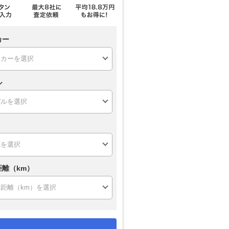
カー
ル
距離（km）