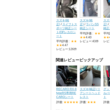
スズキ(純
スズキ(純
スズ
正)
/
スイフトス
正)
/
ラパンSS
正)
/
ポーツ純正シー
純正シート
純正
ト/OPレカロシ
平均評価 :
★★
平均
ート
★★
4.40
★★
平均評価 :
★★
レビュー:43件
レビ
★★
4.47
レビュー:126件
関連レビューピックアップ
RECARO RX-8
スズキ(純正) リ
グッ
typeRS専用RE
アシートヘッド
ルバ
CAROシート
レスト
ト
評価:
★★★★★
評価:
★★★
評価