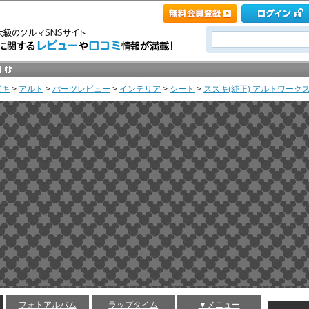
ズキ
>
アルト
>
パーツレビュー
>
インテリア
>
シート
>
スズキ(純正) アルトワークス純
フォトアルバム
ラップタイム
▼メニュー