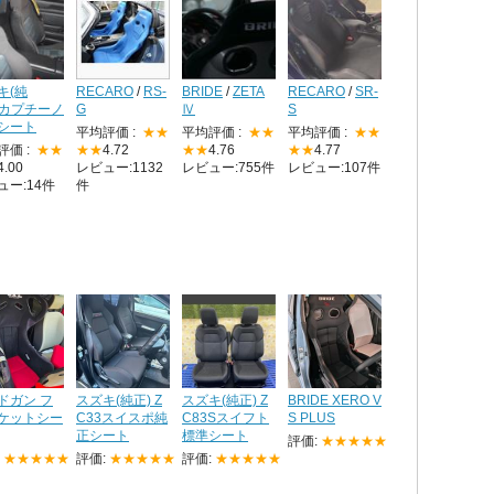
キ(純
RECARO
/
RS-
BRIDE
/
ZETA
RECARO
/
SR-
カプチーノ
G
Ⅳ
S
シート
平均評価 :
★★
平均評価 :
★★
平均評価 :
★★
評価 :
★★
★★
4.72
★★
4.76
★★
4.77
4.00
レビュー:1132
レビュー:755件
レビュー:107件
ュー:14件
件
ドガン フ
スズキ(純正) Z
スズキ(純正) Z
BRIDE XERO V
ケットシー
C33スイスポ純
C83Sスイフト
S PLUS
正シート
標準シート
評価:
★★★★★
:
★★★★★
評価:
★★★★★
評価:
★★★★★