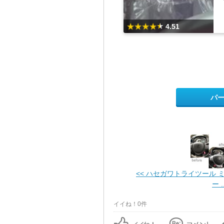
4.51
パ
<< ハセガワトライツール 
ー ..
イイね！0件