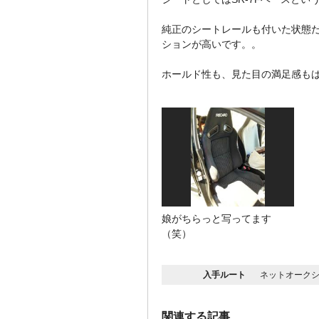
純正のシートレールも付いた状態
ションが高いです。。
ホールド性も、見た目の満足感も
娘がちらっと写ってます
（笑）
入手ルート
ネットオークシ
関連する記事