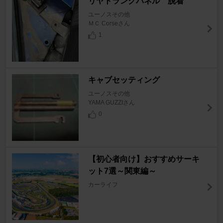
リヤトランクパネル 脱着
ユーノスその他
ＭＣ Corseさん
1
キャブセッティング
ユーノスその他
YAMA GUZZIさん
0
【初心者向け】おすすめサーキ
ット7選～関東編～
カーライフ