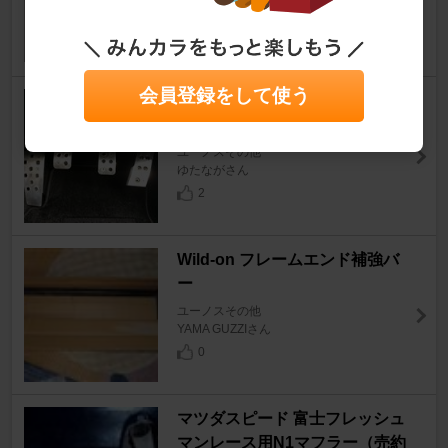
ユーノスその他
YAMA GUZZIさん
0
会員登録をして使う
M2 INCORPORATED M2 1001
ABCペダル
ユーノスその他
ゆたながさん
2
Wild-on フレームエンド補強バ
ー
ユーノスその他
YAMA GUZZIさん
0
マツダスピード 富士フレッシュ
マンレース用N1マフラー（売約