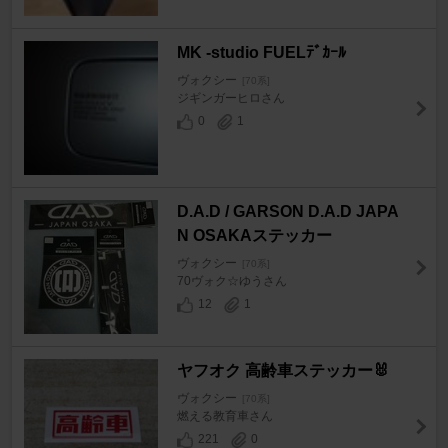
MK -studio FUELﾃﾞｶｰﾙ
ヴォクシー
[70系]
ジギンガーヒロさん
0
1
D.A.D / GARSON D.A.D JAPA
N OSAKAステッカー
ヴォクシー
[70系]
70ヴォク☆ゆうさん
12
1
ヤフオク 高齢車ステッカー🐰
ヴォクシー
[70系]
燃える教育車さん
221
0