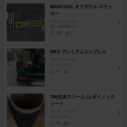
MARCHAL オリヂナル ステッ
カー
ヴォクシー
[70系]
燃える教育車さん
165
0
HKS プレミアムエンブレム
ヴォクシー
[70系]
さっさん!さん
47
1
3M(住友スリーエム) ダイノック
シート
ヴォクシー
[70系]
そたにんさん
30
1