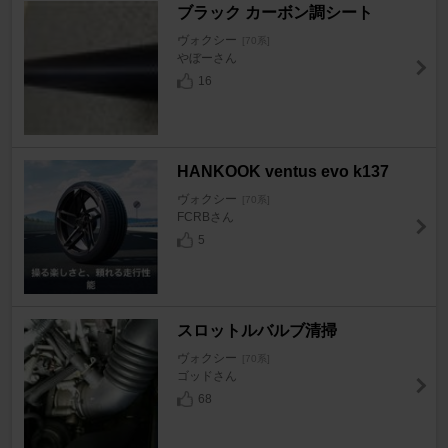
ブラック カーボン調シート
ヴォクシー
[70系]
やぼーさん
16
HANKOOK ventus evo k137
ヴォクシー
[70系]
FCRBさん
5
スロットルバルブ清掃
ヴォクシー
[70系]
ゴッドさん
68