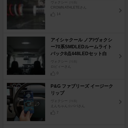
ヴォクシー
[70系]
CROWN ATHLETEさん
14
アイシャクール ノア/ヴォクシ
ー70系SMDLEDルームライト
バック8点448LEDセット白
ヴォクシー
[70系]
ロビィーさん
0
P&G ファブリーズ イージーク
リップ
ヴォクシー
[70系]
えんちゃん☆パパさん
7