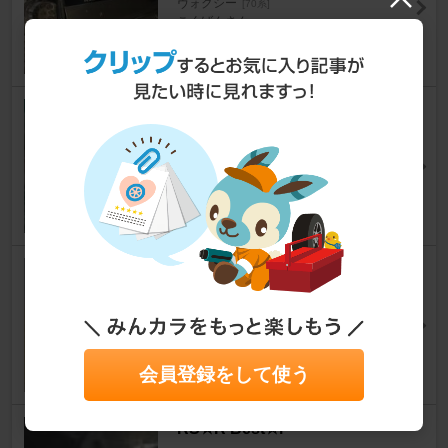
ヴォクシー
[70系]
こくばんさん
8
0
不明 エアコンバルブコア
ヴォクシー
[70系]
たかおっちさん
4
AQUA CLAZE ウェッジ球 T10
5 LED
ヴォクシー
[70系]
みーくん5963さん
3
会員登録をして使う
RS★R Best☆i