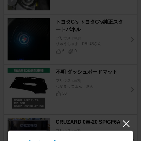
トヨタG's トヨタG's純正スタ
ートパネル
プリウス
[30系]
りゅうちゃま PRIUSさん
6
0
不明 ダッシュボードマット
プリウス
[30系]
わかまっつぁん！さん
50
CRUZARD 0W-20 SP/GF6A
プリウス
[30系]
masmasさん