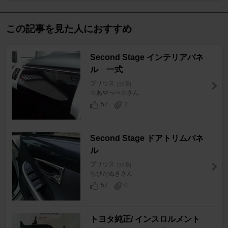
この記事を見た人におすすめ
Second Stage インテリアパネ
ル 一式
プリウス
[30系]
☆あやっぺ☆さん
57
2
Second Stage ドアトリムパネ
ル
プリウス
[30系]
ちびだぬきさん
57
0
トヨタ純正/ インスロルメント