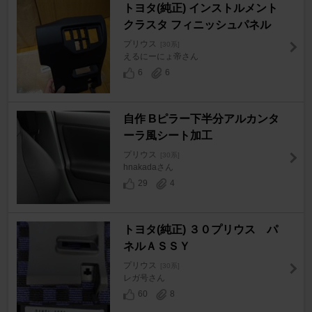
トヨタ(純正) インストルメント
クラスタ フィニッシュパネル
プリウス
[30系]
えるにーにょ帝さん
6
6
自作 Bピラー下半分アルカンタ
ーラ風シート加工
プリウス
[30系]
hnakadaさん
29
4
トヨタ(純正) ３０プリウス パ
ネルＡＳＳＹ
プリウス
[30系]
レガ号さん
60
8