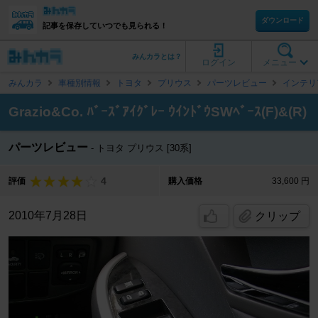
ダウンロード
記事を保存していつでも見られる！
みんカラとは？
ログイン
メニュー
みんカラ
車種別情報
トヨタ
プリウス
パーツレビュー
インテリ
Grazio&Co. ﾊﾞｰｽﾞｱｲｸﾞﾚｰ ｳｲﾝﾄﾞｳSWﾍﾞｰｽ(F)&(R)
パーツレビュー
トヨタ プリウス [30系]
4
評価
購入価格
33,600 円
2010年7月28日
クリップ