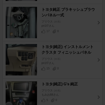
トヨタ純正 ブラキッシュブラウ
ンパネル一式
プリウス
[30系]
pri1f7さん
17
0
トヨタ(純正) インストルメント
クラスタ フィニッシュパネル
プリウス
[30系]
pri1f7さん
15
0
トヨタ(純正) G's 純正
プリウス
[30系]
もみお88さん
5
0