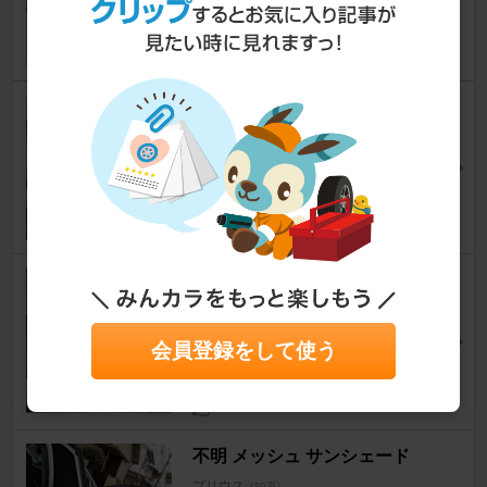
12
DAISO 折りたたみフロントサ
ンシェード(300円)
プリウス
[30系]
ぷりおかぷり子さん
27
HIGH SPARK IGNTION COIL J
APAN HIGH SPARK IGNTION
COIL
会員登録をして使う
プリウス
[30系]
ふゅーさん
13
不明 メッシュ サンシェード
プリウス
[30系]