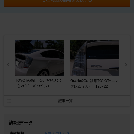
TOYOTA純正 IRｶｯﾄﾌｨﾙﾑ ｽﾓｰｸ
Grazio&Co. 汎用TOYOTAエン
（ﾘｱｻｲﾄﾞ・ﾊﾞｯｸｶﾞﾗｽ）
ブレム（大） 125×22
記事一覧
詳細データ
車種情報
トヨタ プリウス