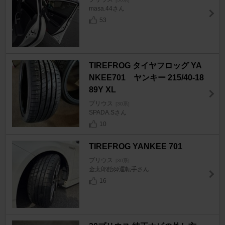
masa.44さん
53
TIREFROG タイヤフロッグ YA
NKEE701 ヤンキー 215/40-18
89Y XL
プリウス
[30系]
SPADA.Sさん
10
TIREFROG YANKEE 701
プリウス
[30系]
金太郎飴@運転手さん
16