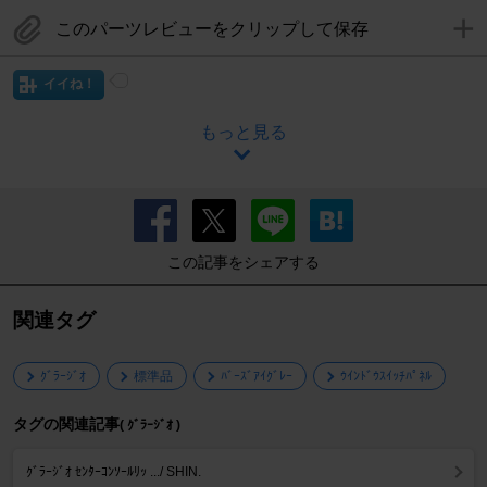
このパーツレビューをクリップして保存
イイね！
もっと見る
この記事をシェアする
関連タグ
ｸﾞﾗｰｼﾞｵ
標準品
ﾊﾞｰｽﾞｱｲｸﾞﾚｰ
ｳｲﾝﾄﾞｳｽｲｯﾁﾊﾟﾈﾙ
タグの関連記事
( ｸﾞﾗｰｼﾞｵ )
ｸﾞﾗｰｼﾞｵ ｾﾝﾀｰｺﾝｿｰﾙﾘｯ .../ SHIN.