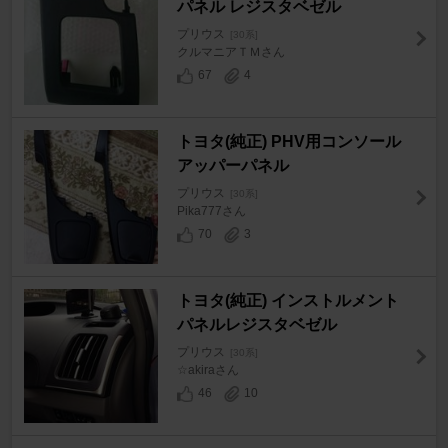
パネル レジスタベゼル
プリウス
[30系]
クルマニアＴＭさん
67
4
トヨタ(純正) PHV用コンソール
アッパーパネル
プリウス
[30系]
Pika777さん
70
3
トヨタ(純正) インストルメント
パネルレジスタベゼル
プリウス
[30系]
☆akiraさん
46
10