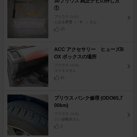
30プリウス 純正ナビの外し方
①
プリウス
[30系]
とおる軍曹（・∀・）さん
25
ACC アクセサリー ヒューズB
OX ボックスの場所
プリウス
[30系]
ユウ３３さん
61
プリウス パンク修理 (ODO65,7
00km)
プリウス
[30系]
ジン@横浜さん
3