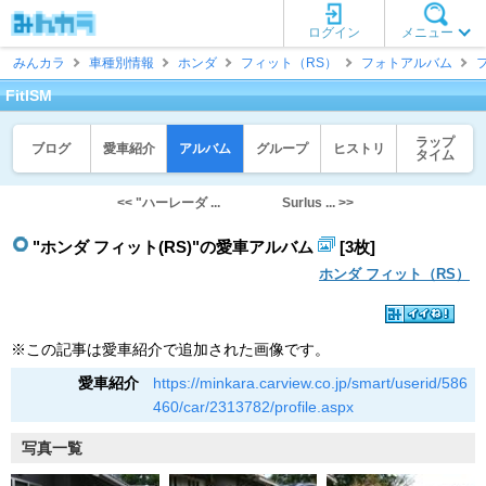
ログイン
メニュー
みんカラ
車種別情報
ホンダ
フィット（RS）
フォトアルバム
FitISM
ラップ
ブログ
愛車紹介
アルバム
グループ
ヒストリ
タイム
<< "ハーレーダ ...
Surlus ... >>
"ホンダ フィット(RS)"の愛車アルバム
[3枚]
ホンダ フィット（RS）
※この記事は愛車紹介で追加された画像です。
愛車紹介
https://minkara.carview.co.jp/smart/userid/586
460/car/2313782/profile.aspx
写真一覧