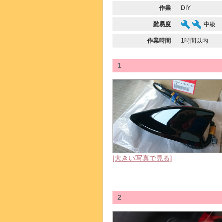
作業
DIY
難易度
中級
作業時間
1時間以内
1
[大きい写真で見る]
2