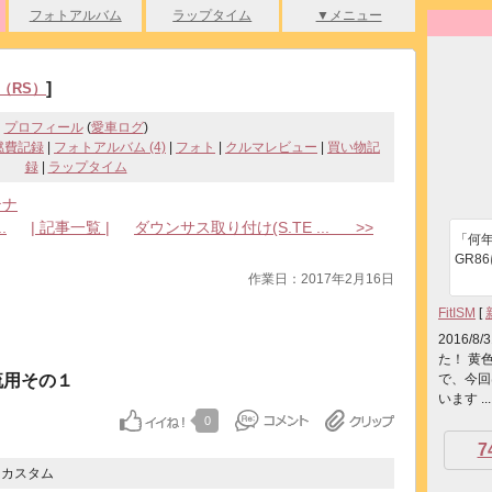
フォトアルバム
ラップタイム
▼メニュー
]
（RS）
プロフィール
(
愛車ログ
)
燃費記録
|
フォトアルバム (4)
|
フォト
|
クルマレビュー
|
買い物記
録
|
ラップタイム
テナ
.
| 記事一覧 |
ダウンサス取り付け(S.TE ... >>
「何
GR8
作業日：2017年2月16日
FitISM
[
2016
た！ 黄
流用その１
で、今回
います ...
0
7
・カスタム