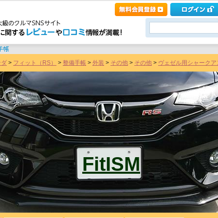
ンダ
>
フィット（RS）
>
整備手帳
>
外装
>
その他
>
その他
>
ヴェゼル用シャークアンテ
FitISM