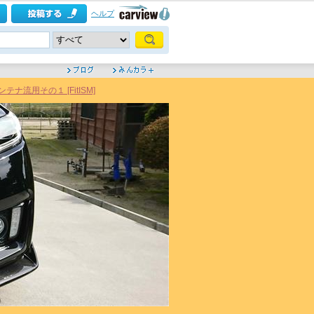
ヘルプ
ナ流用その１ [FitISM]