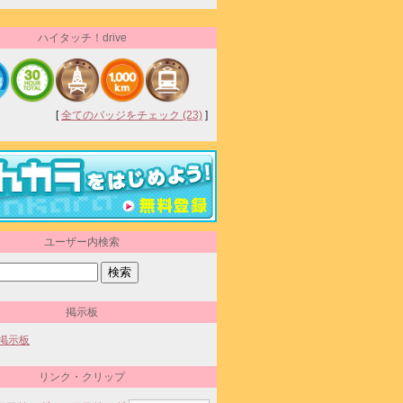
ハイタッチ！drive
[
全てのバッジをチェック (23)
]
ユーザー内検索
掲示板
Mの掲示板
リンク・クリップ