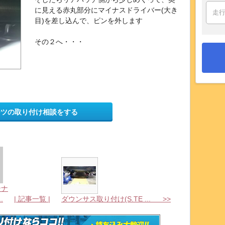
に見える赤丸部分にマイナスドライバー(大き
目)を差し込んで、ピンを外します
その２へ・・・
ーツの取り付け相談をする
テナ
.
| 記事一覧 |
ダウンサス取り付け(S.TE ... >>