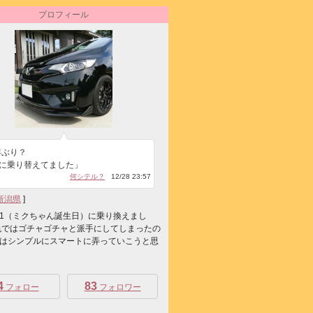
プロフィール
年ぶり？
6に乗り替えてました」
何シテル？
12/28 23:57
新潟県
]
/8/31（ミクちゃん誕生日）に乗り換えまし
色ではゴチャゴチャと派手にしてしまったの
はシンプルにスマートに弄っていこうと思
4
83
フォロー
フォロワー