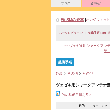
ブログ
愛車紹介
FitISMの愛車
[
ホンダ フィット
パーツレビュー (21)
|
整備手帳 (10)
|
<< ヴェゼル用シャークアン
流 ..
整備手帳
外装
その他
その他
ヴェゼル用シャークアンテナ
他の整備手帳を見る
目的
チューニング