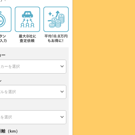
カー
ル
距離（km）