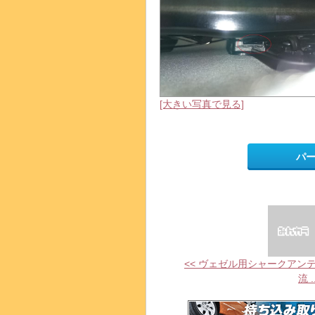
[大きい写真で見る]
パ
<< ヴェゼル用シャークアン
流 ..