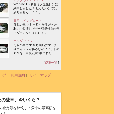
ホンダ フィット（RS）
2016/8/31（初音ミク誕生日）に
納車しました！ 狙ったわけでは
ありません（＾＾； ...
日産 ウイングロード
父親の車です 当時小学生だった
私のごり押しでデカ羽根付きのラ
イダーになりました！ 20 ...
ホンダ フィット
母親の車です 当時候補にマーチ
やヴィッツがあるなかフィットの
ＣＭを一目見た瞬間｢これだっ ...
[
愛車一覧
]
ルプ
｜
利用規約
｜
サイトマップ
たの愛車、今いくら？
の査定額を比較して愛車の最高額を
う！