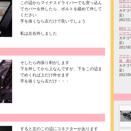
社外ス
この辺からマイナスドライバーでも突っ込ん
リモコ
でカバーを外したら、ボルトを緩めて外して
カテゴ
ください
定）
2017/1
手を抜くなら左だけで良いでしょう
BRZ
私は左右外しました
ジマウ
カテゴ
定）
2017/0
アクテ
換 裏
そしたら内張り剥がします
カテゴ
下を外してから上なんですが、下をこの辺ま
定）
でめくれば上だけ外せます
2017/0
手を抜くなら左だけ・・・
すると左のこの辺にコネクターがあります