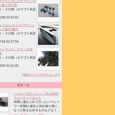
テアリングにステアリング
ン取り付け②
リ：その他（カテゴリ未設
1/09 23:52:42
 フレームレスミラー(ウェッ
ント版)の取付
リ：その他（カテゴリ未設
7/18 01:27:54
ィトラック クラッチ交
技
リ：その他（カテゴリ未設
4/03 01:01:45
[
他のクリップをチェック
]
愛車一覧
ハーレーダビッドソン XL1200X
フォーティーエイト
仲間に連れられて行ったハーレー
で一目惚れ 彼女と別れ独り身に
なった私を止めるものなどなく ...