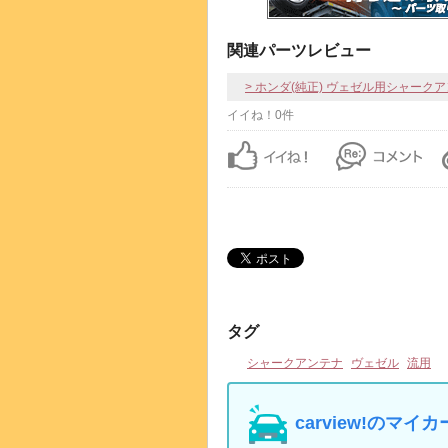
関連パーツレビュー
> ホンダ(純正) ヴェゼル用シャーク
イイね！0件
タグ
シャークアンテナ
ヴェゼル
流用
carview!の