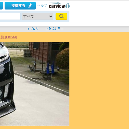
ヘルプ
FitISM]