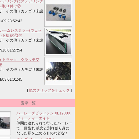
テアリングにステアリング
ン取り付け②
リ：その他（カテゴリ未設
1/09 23:52:42
 フレームレスミラー(ウェッ
ント版)の取付
リ：その他（カテゴリ未設
7/18 01:27:54
ィトラック クラッチ交
技
リ：その他（カテゴリ未設
4/03 01:01:45
[
他のクリップをチェック
]
愛車一覧
ハーレーダビッドソン XL1200X
フォーティーエイト
仲間に連れられて行ったハーレー
で一目惚れ 彼女と別れ独り身に
なった私を止めるものなどなく ...