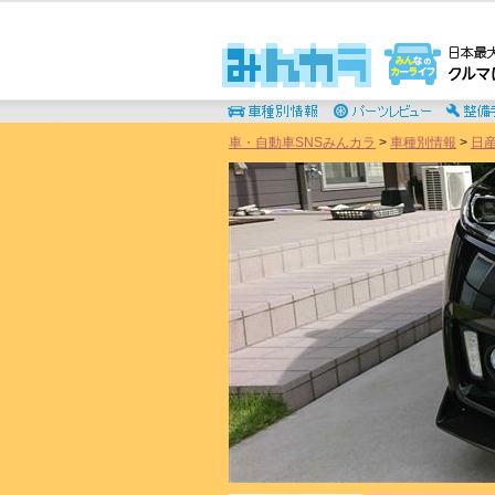
車・自動車SNSみんカラ
>
車種別情報
>
日