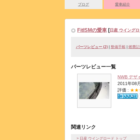
ブログ
愛車紹介
FitISMの愛車
[
日産 ウイングロ
パーツレビュー (2)
|
整備手帳
|
燃費記
パーツレビュー一覧
NWB デ
2011年08
評価 :
★★
関連リンク
> 日産 ウイングロード トップ