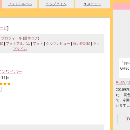
フォトアルバム
ラップタイム
▼メニュー
]
ード
プロフィール
(
愛車ログ
)
録
|
フォトアルバム
|
フォト
|
クルマレビュー
|
買い物記録
|
ラッ
プタイム
「何
GR8
ザインワイパー
月11日
FitISM
[
★★★
2016
た！ 黄
で、今回
います ...
7