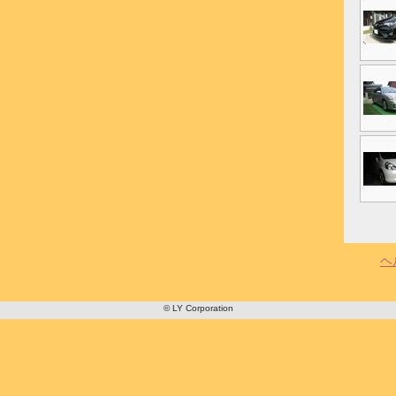
ヘ
© LY Corporation