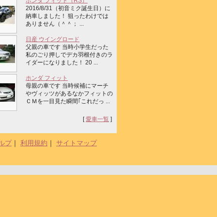
ホンダ フィット（RS）
2016/8/31（初音ミク誕生日）に
納車しました！ 狙ったわけでは
ありません（＾＾； ...
日産 ウイングロード
父親の車です 当時小学生だった
私のごり押しでデカ羽根付きのラ
イダーになりました！ 20 ...
ホンダ フィット
母親の車です 当時候補にマーチ
やヴィッツがあるなかフィットの
ＣＭを一目見た瞬間｢これだっ ...
[
愛車一覧
]
ルプ
｜
利用規約
｜
サイトマップ