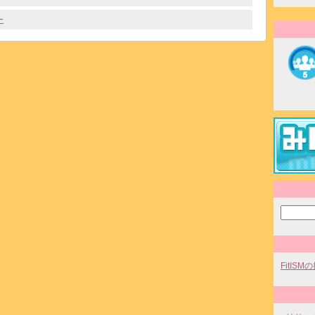
ー
FitIS