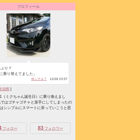
プロフィール
年ぶり？
6に乗り替えてました」
何シテル？
12/28 23:57
新潟県
]
/8/31（ミクちゃん誕生日）に乗り換えまし
色ではゴチャゴチャと派手にしてしまったの
はシンプルにスマートに弄っていこうと思
4
83
フォロー
フォロワー