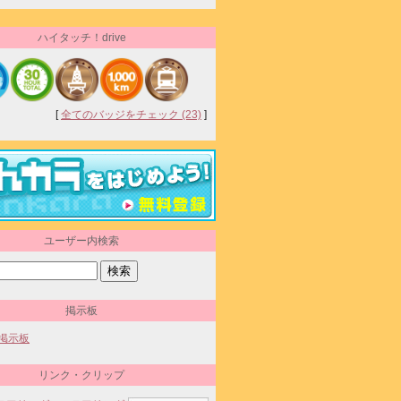
ハイタッチ！drive
[
全てのバッジをチェック (23)
]
ユーザー内検索
掲示板
Mの掲示板
リンク・クリップ