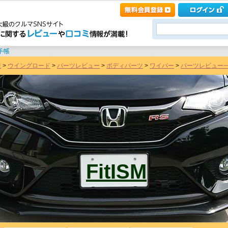
産
>
ウイングロード
>
パーツレビュー
>
ボディパーツ
>
ワイパー
>
パーツレビュー一覧 [
FitISM