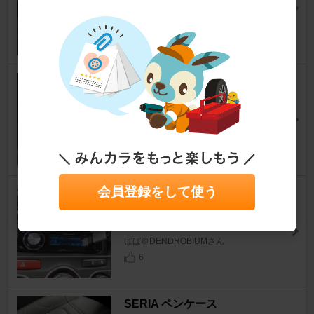
C4
sanma_gtiさん
5
シトロエン(純正) ラゲッジマッ
ト（バンパーカバー付き）
C4
たか＋＋さん
3
会員登録をして使う
PIONEER / carrozzeria carrozz
eria DEH-P640
C4
ぱぱ＠DENDROBIUMさん
6
SERIA ペンケース