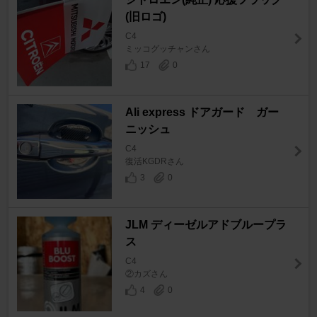
(旧ロゴ)
C4
ミッコグッチャンさん
17
0
Ali express ドアガード ガー
ニッシュ
C4
復活KGDRさん
3
0
JLM ディーゼルアドブループラ
ス
C4
②カズさん
4
0