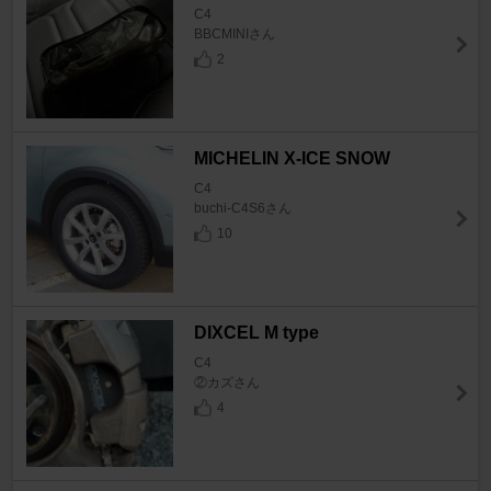
C4
BBCMINIさん
2
MICHELIN X-ICE SNOW
C4
buchi-C4S6さん
10
DIXCEL M type
C4
②カズさん
4