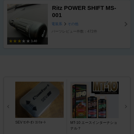
Ritz POWER SHIFT MS-
001
電装系
その他
パーツレビュー件数：472件
3.40
SEV ｾﾝﾀｰｵﾝ ｺﾝﾌｫｰﾄ
MT-10 エースインターナショ
ナル？