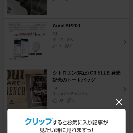
Autel AP200
C4
ギーターさん
3
0
シトロエン(純正) C3 ELLE 発売
記念のトートバッグ
C4
ミッコグッチャンさん
38
0
OTTOCAST OTTOCAST MINI
Cube 3.0