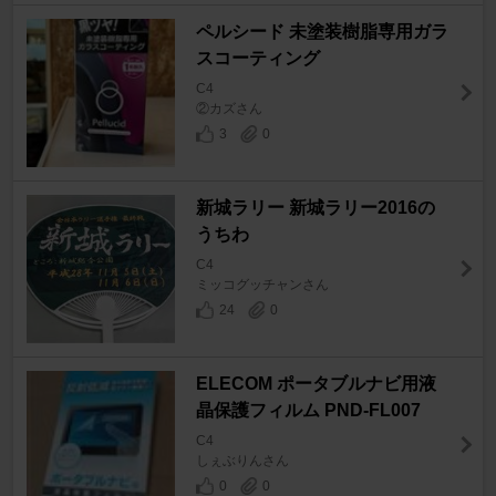
ペルシード 未塗装樹脂専用ガラ
スコーティング
C4
②カズさん
3
0
新城ラリー 新城ラリー2016の
うちわ
C4
ミッコグッチャンさん
24
0
ELECOM ポータブルナビ用液
晶保護フィルム PND-FL007
C4
しぇぶりんさん
0
0