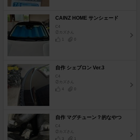
CAINZ HOME サンシェード
C4
②カズさん
1
0
自作 シェブロン Ver.3
C4
②カズさん
4
0
自作 マグチューン？的なやつ
C4
②カズさん
3
1