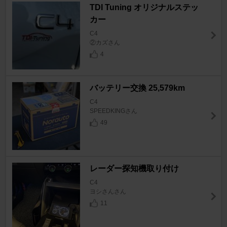
TDI Tuning オリジナルステッ
カー
C4
②カズさん
4
バッテリー交換 25,579km
C4
SPEEDKINGさん
49
レーダー探知機取り付け
C4
ヨシさんさん
11