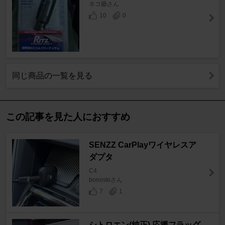
ネコ爺さん
10
0
同じ商品の一覧を見る
この記事を見た人におすすめ
SENZZ CarPlayワイヤレスア
ダプタ
C4
bonoskiさん
7
1
シトロエン(純正) 応援フラッグ