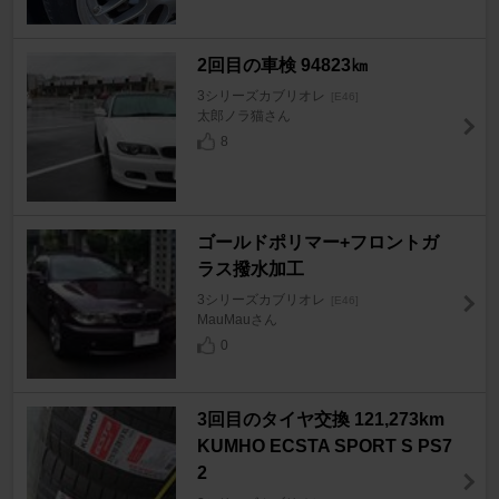
2回目の車検 94823㎞
3シリーズカブリオレ
[E46]
太郎ノラ猫さん
8
ゴールドポリマー+フロントガ
ラス撥水加工
3シリーズカブリオレ
[E46]
MauMauさん
0
3回目のタイヤ交換 121,273km
KUMHO ECSTA SPORT S PS7
2