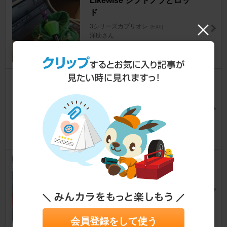
Likewise シフトノブとロッ
ド
3シリーズカブリオレ
[E46]
洋助さん
4
GUCCI GUCCI 加工その2、ワ
ンオフ・サイドブレーキ
3シリーズカブリオレ
[E46]
ヘイマンさん
0
Custom Queen クロームコー
ティングバルブ （150゜）
3シリーズカブリオレ
[E46]
Red Squirrelさん
0
会員登録をして使う