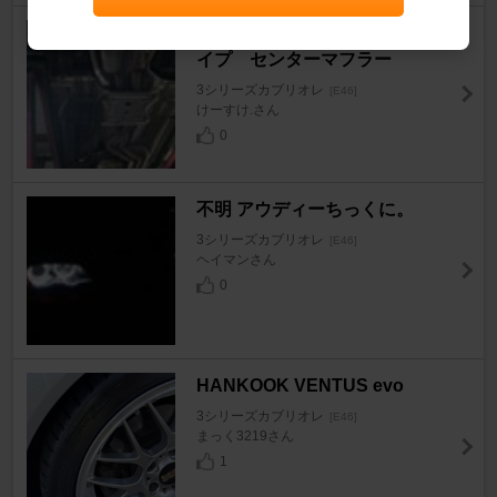
スーパースプリント フロントパ
イプ センターマフラー
3シリーズカブリオレ
[E46]
けーすけ.さん
0
不明 アウディーちっくに。
3シリーズカブリオレ
[E46]
ヘイマンさん
0
HANKOOK VENTUS evo
3シリーズカブリオレ
[E46]
まっく3219さん
1