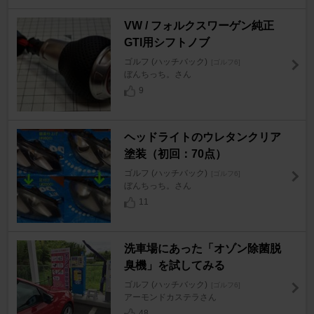
VW / フォルクスワーゲン純正
GTI用シフトノブ
ゴルフ (ハッチバック)
[ゴルフ6]
ぼんちっち。さん
9
ヘッドライトのウレタンクリア
塗装（初回：70点）
ゴルフ (ハッチバック)
[ゴルフ6]
ぼんちっち。さん
11
洗車場にあった「オゾン除菌脱
臭機」を試してみる
ゴルフ (ハッチバック)
[ゴルフ6]
アーモンドカステラさん
48