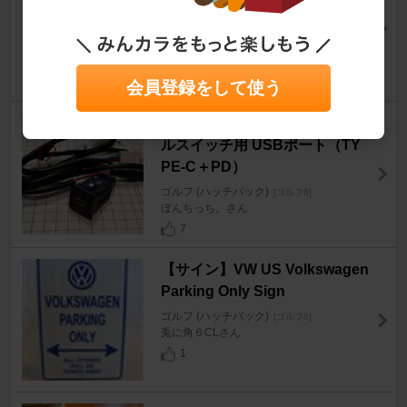
ブッシュ
ゴルフ (ハッチバック)
[ゴルフ6]
ボーラ4Ｍさん
18
会員登録をして使う
ノーブランド センターコンソー
ルスイッチ用 USBポート（TY
PE-C＋PD）
ゴルフ (ハッチバック)
[ゴルフ6]
ぼんちっち。さん
7
【サイン】VW US Volkswagen
Parking Only Sign
ゴルフ (ハッチバック)
[ゴルフ6]
兎に角６CLさん
1