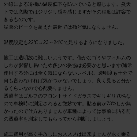
外線による冷機の温度低下を防いでいると感じます。炎天
下では窓際ではジリジリ感を感じますがその程度は許容で
きるものです。
猛暑のピークを超えた最近では殆ど気になりません。
温度設定も22℃→23～24℃で足りるようになりました。
施工は透明故に難しいようです。僅かなゴミやフィルムの
しわが影響し易いため多少の妥協は必要かと思います(通常
使用する分には全く気にならないレベル)。透明度も十分で
何も言わなければ気がつかないでしょう。良く見ると分か
るくらいなので心配要りません。
透過率はゴルフのフロントサイドガラスでギリギリ70%な
ので車検時に測定されると微妙です。貼る前が73%しか無
かったので仕方ありませんが車種によっては事前に貼る前
の透過率を測定してもらってから判断しましょう。
施工費用が高く手放しにおススメは出来ませんが永く乗る