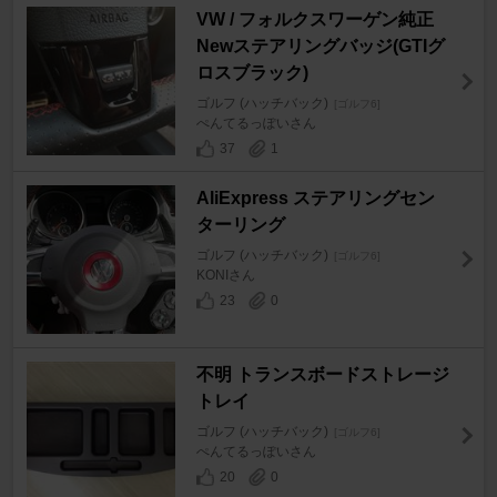
VW / フォルクスワーゲン純正
Newステアリングバッジ(GTIグ
ロスブラック)
ゴルフ (ハッチバック)
[ゴルフ6]
ぺんてるっぽいさん
37
1
AliExpress ステアリングセン
ターリング
ゴルフ (ハッチバック)
[ゴルフ6]
KONIさん
23
0
不明 トランスボードストレージ
トレイ
ゴルフ (ハッチバック)
[ゴルフ6]
ぺんてるっぽいさん
20
0