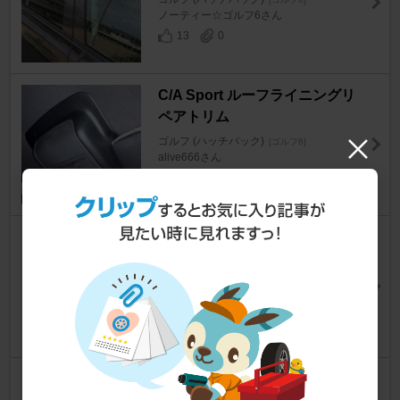
ノーティー☆ゴルフ6さん
13
0
C/A Sport ルーフライニングリ
ペアトリム
ゴルフ (ハッチバック)
[ゴルフ6]
alive666さん
3
0
IKSTAR ランバーサポート低反
発クッション
ゴルフ (ハッチバック)
[ゴルフ6]
KONIさん
18
0
POWER FLEX エンジントルク