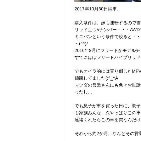
2017年10月30日納車。
購入条件は、嫁も運転するので雪
リッド且つ5ナンバー・・・AW
ミニバンという条件で絞ると・・
～(^^)/
2016年9月にフリードがモデ
すでにほぼフリードハイブリッドと
でもオイラ的には弄り倒したMP
躊躇してました(;^_^A
マツダの営業さんにも色々お世話
ったし…
でも息子が車を買った日に、調子
も家族みんな、次やっぱりこの車
連絡くれたらこの車を買うんだけ
それから約2か月。なんとその営