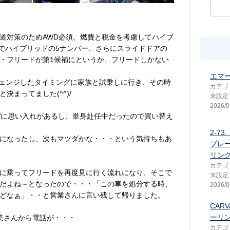
道対策のためAWD必須。燃費と税金を考慮してハイブ
Dでハイブリッドの5ナンバー、さらにスライドドアの
・フリードが第1候補にというか、フリードしかない
エマー
ルチェンジしたタイミングに家族と試乗しに行き、その時
カテゴ
決まってました(^^)/
未設定
2026/0
Vに思い入れがあるし、単身赴任中だったので買い替え
2-7
になったし、次もマツダかな・・・という気持ちもあ
プレー
リング
カテゴ
に乗ってフリードを再度見に行く流れになり、そこで
未設定
だよね～となったので・・・「この車を処分する時、
2026/0
どなぁ」・・と営業さんに言い残して帰りました。
CAR
ーリ
業さんから電話が・・・
カテゴ