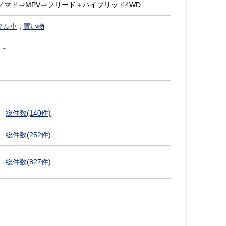
ノマド⇒MPV⇒フリード＋ハイブリッド4WD
マル車
,
買い物
 ～
総件数(140件)
総件数(252件)
総件数(827件)