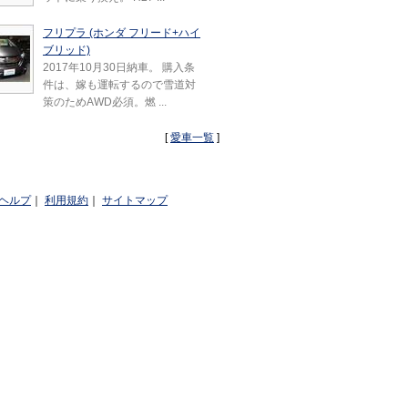
フリプラ (ホンダ フリード+ハイ
ブリッド)
2017年10月30日納車。 購入条
件は、嫁も運転するので雪道対
策のためAWD必須。燃 ...
[
愛車一覧
]
ヘルプ
｜
利用規約
｜
サイトマップ