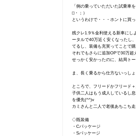
「例の乗っていただいた試乗車を
□・；）
というわけで・・・ホントに買っちゃ
残クレ1.9％金利使える新車に
ータルで40万近く安くなったし
てるし、装備も充実ってことで購入決
それでもさらに追加OPで30万超え
せっかく安かったのに、結局トータル3
ま、長く乗るから仕方ないっしょね～
ところで、フリードかフリード＋
子供二人はもう成人しているし息
を優先(^^)v
カミさんと二人で老後あちこち走
◇既装備
・Cパッケージ
・Sパッケージ