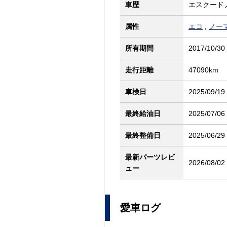
車歴
エスクード
属性
エコ
,
ノー
所有期間
2017/10/30
走行距離
47090km
車検日
2025/09/19
最終給油日
2025/07/06
最終整備日
2025/06/29
最新パーツレビ
2026/08/02
ュー
愛車ログ