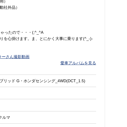
用）
動社外品）
ったので・・・(;^_^A
を心掛けます。ま、とにかく大事に乗ります(^_-)-
ーラーさん撮影動画
愛車アルバムを見る
ブリッド G・ホンダセンシング_4WD(DCT_1.5)
クルマ