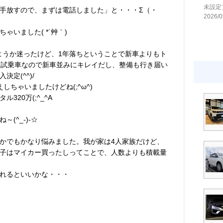
未設定
手放すので、まずは電話しました」と・・・Σ（・
2026/0
いました( *´艸｀)
しようか迷ったけど、1年落ちということで新車よりもト
、試乗車なので新車並みにキレイだし、整備も行き届い
定(^^)/
しちゃいましたけどね(;^ω^)
20万(;^_^A
(^_-)-☆
かでもかなり悩みました。我が家は4人家族だけど、
子はマイカー買ったしってことで、人数よりも積載量
れるといいかな・・・