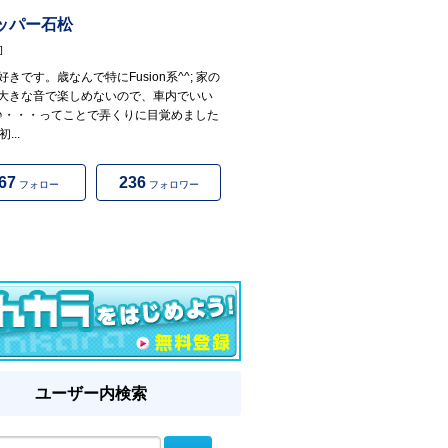
ッパー石松
]
きです。歳なんで特にFusion系^^; 家の
大きな音で楽しめないので、車内でいい
♪・・・ってことで弄くりに目覚めました
初...
67
236
フォロー
フォロワー
ユーザー内検索