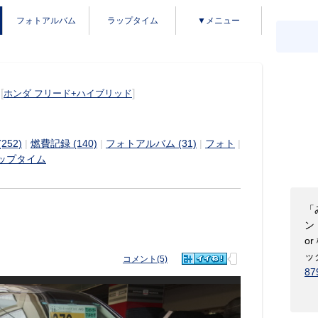
フォトアルバム
ラップタイム
▼メニュー
[
]
ホンダ フリード+ハイブリッド
252)
|
燃費記録 (140)
|
フォトアルバム (31)
|
フォト
|
ップタイム
「
ン【
o
ッ
コメント(5)
87