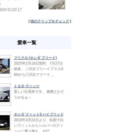
）
5/24 21:02:17
[
他のクリップをチェック
]
愛車一覧
フリクロ (ホンダ フリード)
2025年2月10日契約、7月27日
納車。 二代目フリードプラスG
B8から三代目フリード ...
トヨタ ヴィッツ
新しい社用車です。 燃費とかど
うかなぁ～
ホンダ フィット3 ハイブリッド
2018年3月31日より、転勤で白
いフィットからシルバーのフィ
ットに乗り換え。 H27 ...