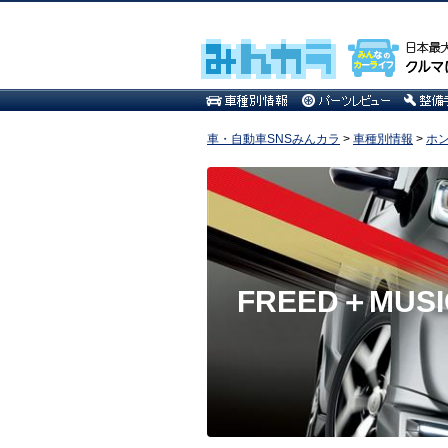
車・自動車SNSみんカラ
>
車種別情報
>
ホ
FREED＋MUSI