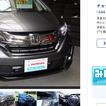
チョ
[
北海道
音楽大好
中だと
音楽を
(^^)/ 最
1