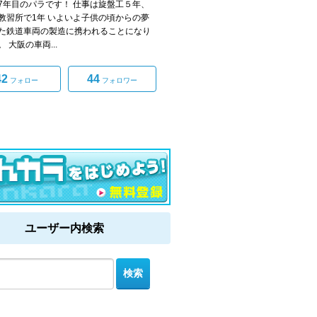
7年目のパラです！ 仕事は旋盤工５年、
教習所で1年 いよいよ子供の頃からの夢
た鉄道車両の製造に携われることになり
 大阪の車両...
42
44
フォロー
フォロワー
ユーザー内検索