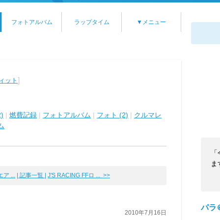
フォトアルバム
ラップタイム
▼メニュー
]
フィット
)
|
燃費記録
|
フォトアルバム
|
フォト (2)
|
クルマレ
ム
「
ます
ア ...
| 記事一覧 |
J'S RACING FFロ ... >>
パラ
2010年7月16日