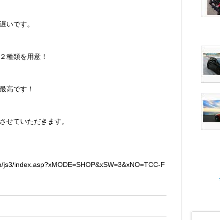
遅いです。
の２種類を用意！
最高です！
させていただきます。
p/js3/index.asp?xMODE=SHOP&xSW=3&xNO=TCC-F