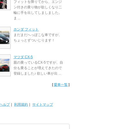
フィットを降りてから、エンジ
ン付きの乗り物が欲しくなり二
輪に手を出してしましました。
ま ...
ホンダ フィット
まだまだへっぽこな車ですが、
ちょっとずついじります！
マツダ CX-5
親の乗っているCX-5ですが、自
分も乗ることが増えてきたので
登録しました♪ 欲しい車が出 ...
[
愛車一覧
]
ヘルプ
｜
利用規約
｜
サイトマップ