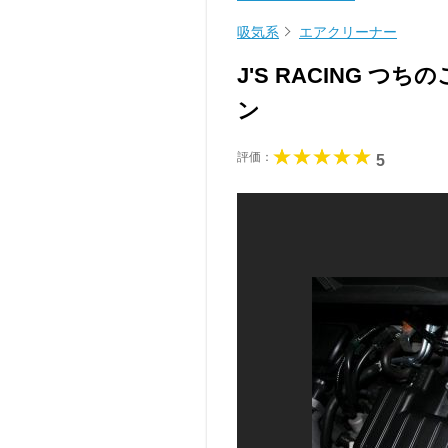
吸気系
エアクリーナー
J'S RACING 
ン
評価：
5