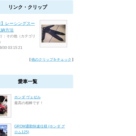
リンク・クリップ
書】レーシングスー
収納方法
リ：その他（カテゴリ
）
9/30 03:15:21
[
他のクリップをチェック
]
愛車一覧
ホンダ ヴェゼル
最高の相棒です！
GROM通勤快速仕様 (ホンダ グ
ロム125)