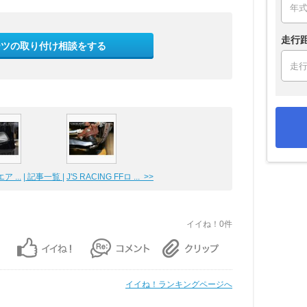
走行
ーツの取り付け相談をする
ア ...
| 記事一覧 |
J'S RACING FFロ ... >>
イイね！0件
イイね！ランキングページへ