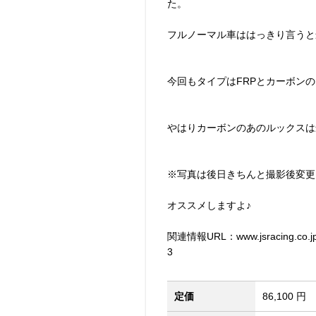
た。
フルノーマル車ははっきり言うと
今回もタイプはFRPとカーボン
やはりカーボンのあのルックスは
※写真は後日きちんと撮影後変更
オススメしますよ♪
関連情報URL：www.jsracing.co.j
3
定価
86,100 円