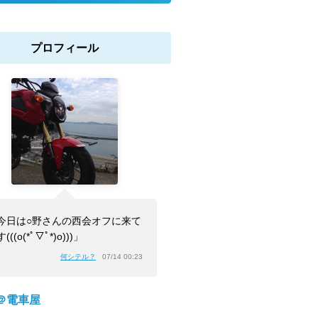
プロフィール
今日は○野さんの西会オフに来て
(((o(*ﾟ▽ﾟ*)o)))」
何シテル？
07/14 00:23
＠電車屋