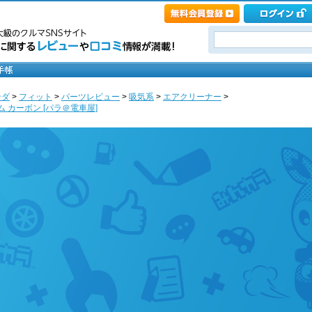
ンダ
>
フィット
>
パーツレビュー
>
吸気系
>
エアクリーナー
>
ム カーボン [パラ＠電車屋]