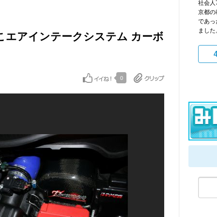
社会人
京都の
であっ
ました。
つちのこエアインテークシステム カーボ
0