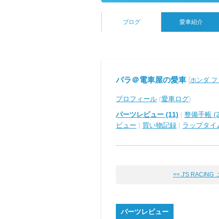
ブログ
愛車紹介
パラ＠電車屋の愛車
[
ホンダ 
プロフィール
(
愛車ログ
)
パーツレビュー (11)
|
整備手帳 (2
ビュー
|
買い物記録
|
ラップタイ
<< J'S RACING エ
パーツレビュー