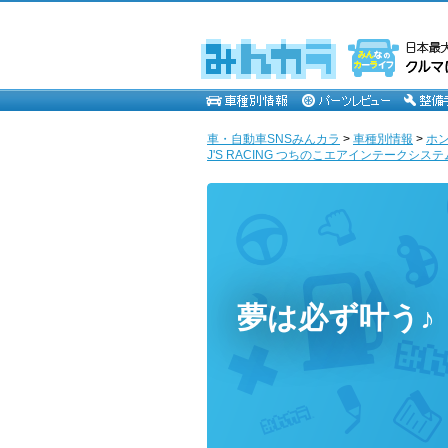
車・自動車SNSみんカラ
>
車種別情報
>
ホ
J'S RACING つちのこエアインテークシステ
夢は必ず叶う♪