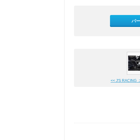
パ
<< J'S RACING エ