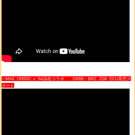
☆MAX ORIDO x SA浜松コラボ GR86・BRZ ZD8 ECU発売ス
タート