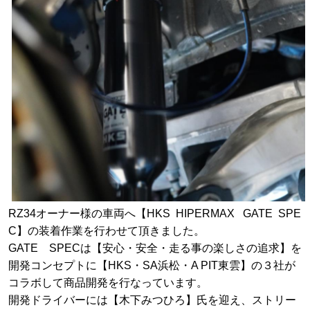
RZ34オーナー様の車両へ【HKS HIPERMAX GATE SPE
C】の装着作業を行わせて頂きました。
GATE SPECは【安心・安全・走る事の楽しさの追求】を
開発コンセプトに【HKS・SA浜松・A PIT東雲】の３社が
コラボして商品開発を行なっています。
開発ドライバーには【木下みつひろ】氏を迎え、ストリー