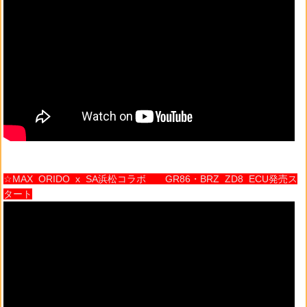
☆MAX ORIDO x SA浜松コラボ GR86・BRZ ZD8 ECU発売ス
タート