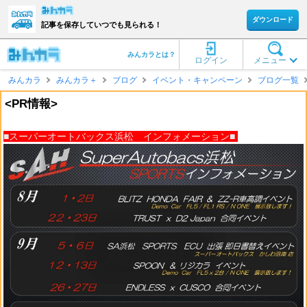
ダウンロード
記事を保存していつでも見られる！
みんカラとは？
ログイン
メニュー
みんカラ
みんカラ＋
ブログ
イベント・キャンペーン
ブログ一覧
<PR情報>
■スーパーオートバックス浜松 インフォメーション■