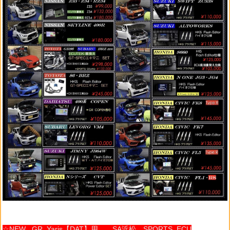
☆NEW GR Yaris【DAT】用 SA浜松 SPORTS ECU