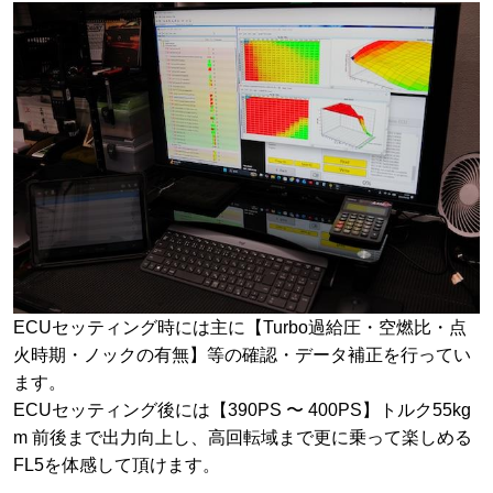
ECUセッティング時には主に【Turbo過給圧・空燃比・点
火時期・ノックの有無】等の確認・データ補正を行ってい
ます。
ECUセッティング後には【390PS 〜 400PS】トルク55kg
m 前後まで出力向上し、高回転域まで更に乗って楽しめる
FL5を体感して頂けます。