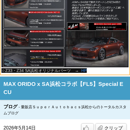
☆Z33・Z34 SA浜松オリジナルパーツ →
HP
MAX ORIDO x SA浜松コラボ【FL5】Special E
CU
ブログ
量販店ＳｕｐｅｒＡｕｔｏｂａｃｓ浜松からのトータルカスタ
ムブログ
2026年5月14日
クリップ