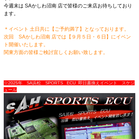
今週末は SAかしわ沼南 店で皆様のご来店お待ちしており
ます。
＊イベント 土日共に【ご予約満了】となっております。
次回 SAかしわ沼南 店では【９月５日・６日】にイベン
ト開催いたします。
関東方面の皆様ご検討宜しくお願い致します。
☆2025年 SA浜松 SPORTS ECU 即日書換えイベント スケジ
ュール