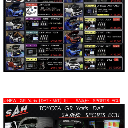
☆NEW GR Yaris【DAT・M/T】用 SA浜松 SPORTS ECU