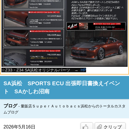
☆Z33・Z34 SA浜松オリジナルパーツ →
HP
SA浜松 SPORTS ECU 出張即日書換えイベン
ト SAかしわ沼南
ブログ
量販店ＳｕｐｅｒＡｕｔｏｂａｃｓ浜松からのトータルカスタ
ムブログ
2026年5月16日
クリップ