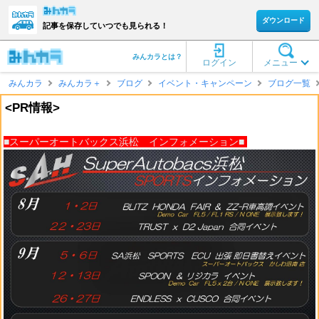
ダウンロード
記事を保存していつでも見られる！
みんカラとは？
ログイン
メニュー
みんカラ
みんカラ＋
ブログ
イベント・キャンペーン
ブログ一覧
<PR情報>
■スーパーオートバックス浜松 インフォメーション■