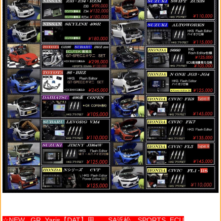
☆NEW GR Yaris【DAT】用 SA浜松 SPORTS ECU