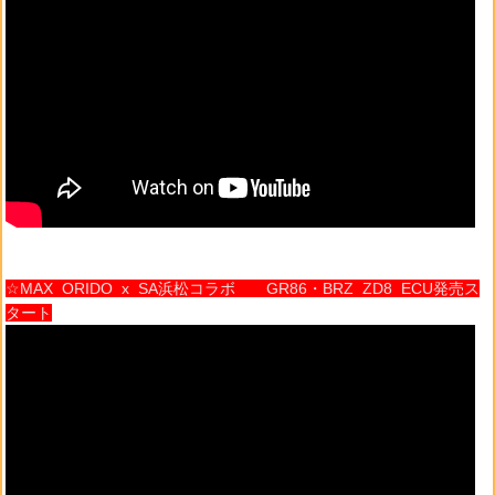
☆MAX ORIDO x SA浜松コラボ GR86・BRZ ZD8 ECU発売ス
タート