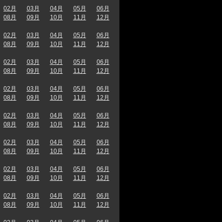
02月
03月
04月
05月
06月
08月
09月
10月
11月
12月
02月
03月
04月
05月
06月
08月
09月
10月
11月
12月
02月
03月
04月
05月
06月
08月
09月
10月
11月
12月
02月
03月
04月
05月
06月
08月
09月
10月
11月
12月
02月
03月
04月
05月
06月
08月
09月
10月
11月
12月
02月
03月
04月
05月
06月
08月
09月
10月
11月
12月
02月
03月
04月
05月
06月
08月
09月
10月
11月
12月
02月
03月
04月
05月
06月
08月
09月
10月
11月
12月