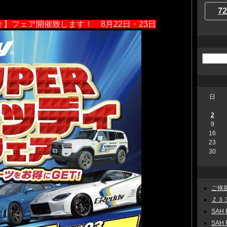
72
ディ】フェア開催致します！ 8月22日・23日
日
2
9
16
23
30
ご挨拶 
Ｚ３３
SAH 
SAH