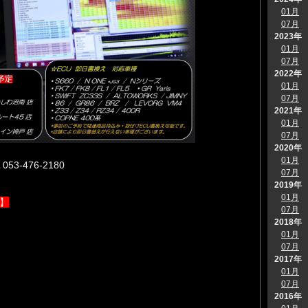
01月
07月
2023年
01月
07月
2022年
01月
07月
2021年
01月
07月
2020年
01月
-476-2180
07月
2019年
01月
Z】
07月
2018年
01月
07月
2017年
01月
07月
2016年