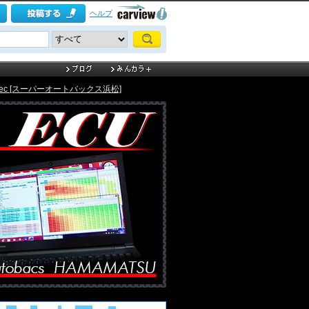
ヘルプ
A浜松Spec [スーパーオートバックス浜松]