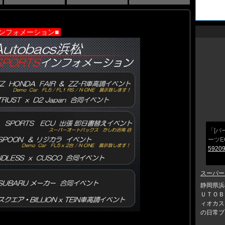
ンフォメーション■
「[パ
ーツE
59209
スーパー
静岡県浜
ＵＴＯＢ
ィオカス
の日常ブロ