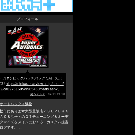
プロフィール
ーツ]
#シビックハッチバック
SAH スポ
CU
https://minkara.carview.co.jp/userid/
2/car/2761695/9985450/parts.aspx
」
何シテル？
07/11 21:28
オートバックス浜松
松市にあります大型量販店＜ＳＵＰＥＲＡ
ＡＣＳ浜松＞のＧＴチューニング＆オーデ
タマイズをメインにおくる、カスタム担当
グです。 ...