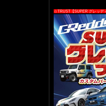
☆TRUST【SUPER グレッ