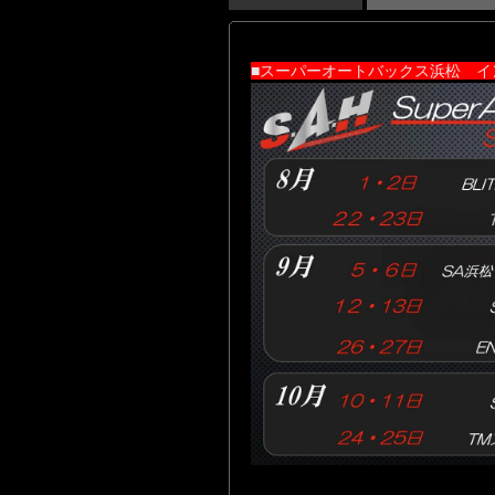
■スーパーオートバックス浜松 イ