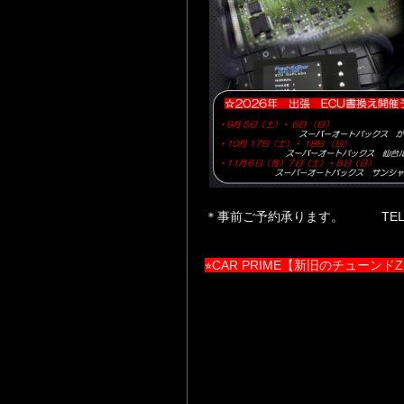
＊事前ご予約承ります。 TEL 053
⭐︎CAR PRIME【新旧のチューンド