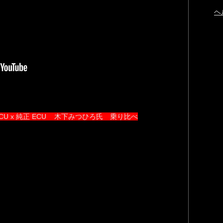
ヘ
S ECU x 純正 ECU 木下みつひろ氏 乗り比べ