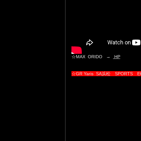
☆MAX ORIDO →
HP
☆GR Yaris SA浜松 SPORT