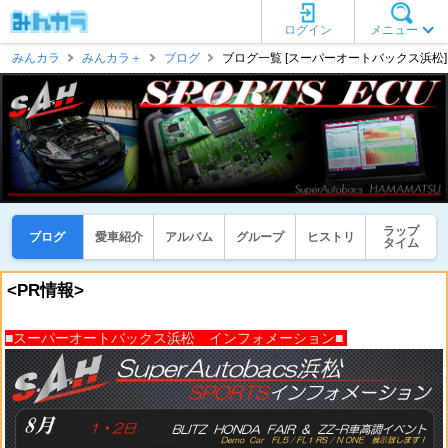
ログイン
メニュー
みんカラ
みんカラ＋
ブログ
ブログ一覧 [スーパーオートバックス浜松]
ラップ
ブログ
愛車紹介
アルバム
グループ
ヒストリ
タイム
<PR情報>
■スーパーオートバックス浜松 インフォメーション■