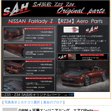
☆Z33・Z34 SA浜松オリジナルパーツ →
HP
[
写真表示
｜
カテゴリ選択
｜
過去のブログ
]
GR86 x 近藤エンジニアリング エアロParts