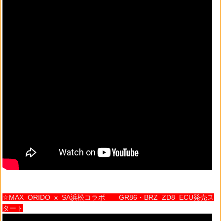
☆MAX ORIDO x SA浜松コラボ GR86・BRZ ZD8 ECU発売ス
タート