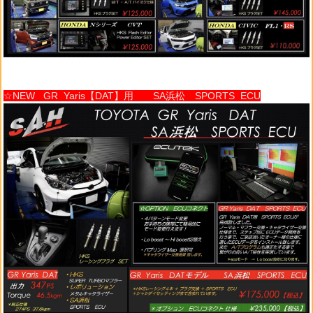
☆NEW GR Yaris【DAT】用 SA浜松 SPORTS ECU