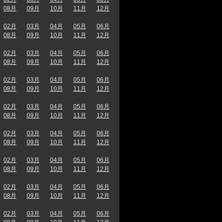
08月
09月
10月
11月
12月
02月
03月
04月
05月
06月
08月
09月
10月
11月
12月
02月
03月
04月
05月
06月
08月
09月
10月
11月
12月
02月
03月
04月
05月
06月
08月
09月
10月
11月
12月
02月
03月
04月
05月
06月
08月
09月
10月
11月
12月
02月
03月
04月
05月
06月
08月
09月
10月
11月
12月
02月
03月
04月
05月
06月
08月
09月
10月
11月
12月
02月
03月
04月
05月
06月
08月
09月
10月
11月
12月
02月
03月
04月
05月
06月