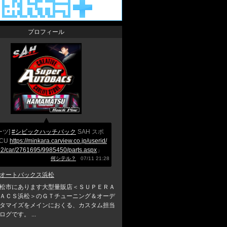
プロフィール
ーツ]
#シビックハッチバック
SAH スポ
CU
https://minkara.carview.co.jp/userid/
2/car/2761695/9985450/parts.aspx
」
何シテル？
07/11 21:28
オートバックス浜松
松市にあります大型量販店＜ＳＵＰＥＲＡ
ＡＣＳ浜松＞のＧＴチューニング＆オーデ
タマイズをメインにおくる、カスタム担当
グです。 ...