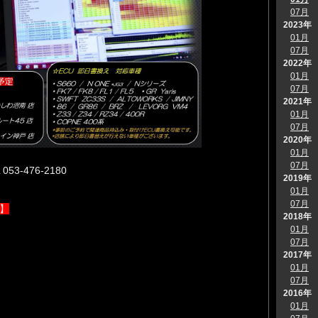
07月
2023年
01月
07月
2022年
01月
07月
2021年
01月
07月
2020年
01月
07月
-476-2180
2019年
01月
07月
Z】
2018年
01月
07月
2017年
01月
07月
2016年
01月