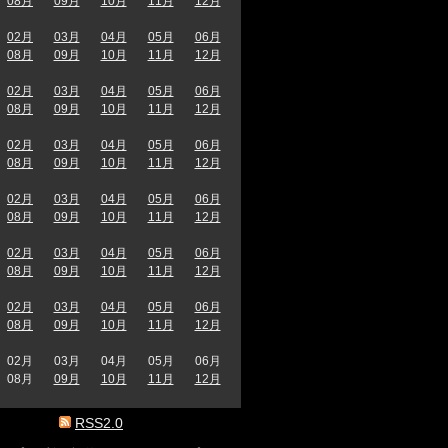
08月
09月
10月
11月
12月
02月
03月
04月
05月
06月
08月
09月
10月
11月
12月
02月
03月
04月
05月
06月
08月
09月
10月
11月
12月
02月
03月
04月
05月
06月
08月
09月
10月
11月
12月
02月
03月
04月
05月
06月
08月
09月
10月
11月
12月
02月
03月
04月
05月
06月
08月
09月
10月
11月
12月
02月
03月
04月
05月
06月
08月
09月
10月
11月
12月
02月
03月
04月
05月
06月
08月
09月
10月
11月
12月
RSS2.0