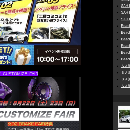
SAH 
SAH 
SAH 
Beac
Bea
Beac
Bea
Beac
Bea
ＳＡ浜
ＳＡ浜
CUSTOMIZE FAIR
ＳＡ浜
ＳＡ浜