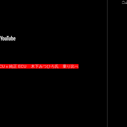
ヘ
S ECU x 純正 ECU 木下みつひろ氏 乗り比べ