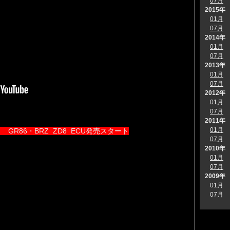
07月
2015年
01月
07月
2014年
01月
07月
2013年
01月
07月
2012年
01月
07月
2011年
01月
 GR86・BRZ ZD8 ECU発売スタート
07月
2010年
01月
07月
2009年
01月
07月