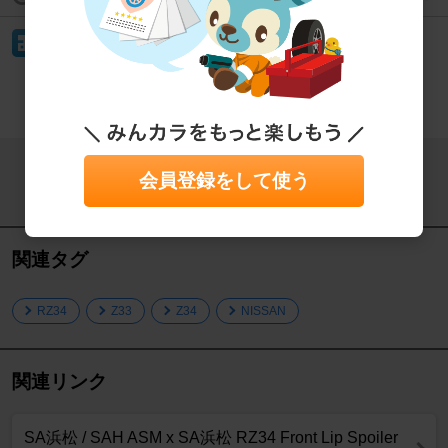
イイね！
もっと見る
会員登録をして使う
この記事をシェアする
関連タグ
RZ34
Z33
Z34
NISSAN
関連リンク
SA浜松 / SAH ASM x SA浜松 RZ34 Front Lip Spoiler