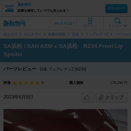
ダウンロード
記事を保存していつでも見られる！
みんカラとは？
ログイン
メニュー
みんカラ
みんカラ＋
車種別情報
日産
フェアレディZ
パーツレ
SA浜松 / SAH ASM x SA浜松 RZ34 Front Lip
Spoiler
パーツレビュー
日産 フェアレディZ [RZ34]
5
評価
購入価格
178,200 円
2023年6月8日
クリップ