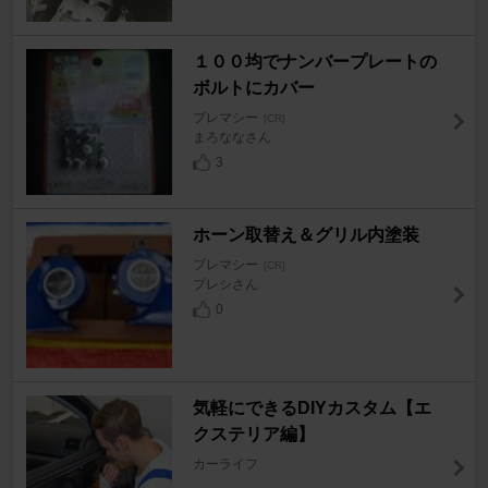
１００均でナンバープレートの
ボルトにカバー
プレマシー
[CR]
まろななさん
3
ホーン取替え＆グリル内塗装
プレマシー
[CR]
プレシさん
0
気軽にできるDIYカスタム【エ
クステリア編】
カーライフ