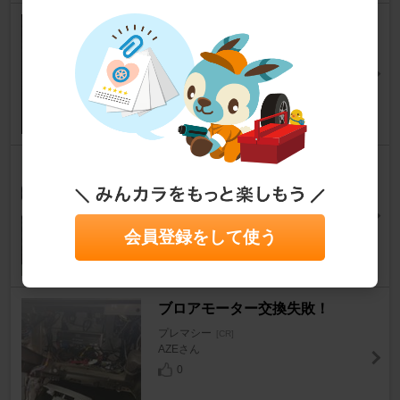
ENVOY MOTIVA UHP 205/50R
17 93W XL
プレマシー
[CR]
Guraさん
12
夜光倶楽部 オリジナル扇子
プレマシー
[CR]
ひーくん♪。さん
0
会員登録をして使う
ブロアモーター交換失敗！
プレマシー
[CR]
AZEさん
0