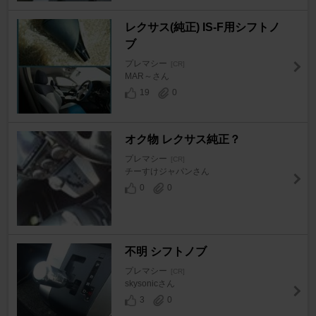
レクサス(純正) IS-F用シフトノ
ブ
プレマシー
[CR]
MAR～さん
19
0
オク物 レクサス純正？
プレマシー
[CR]
チーすけジャパンさん
0
0
不明 シフトノブ
プレマシー
[CR]
skysonicさん
3
0