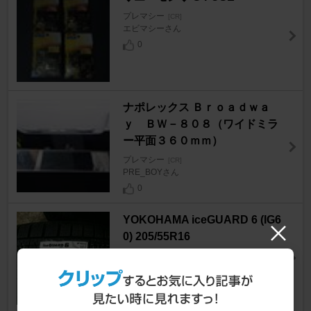
プレマシー
[CR]
エビマシーさん
0
ナポレックス Ｂｒｏａｄｗａ
ｙ ＢＷ－８０８（ワイドミラ
ー平面３６０ｍｍ）
プレマシー
[CR]
PRE_BOYさん
0
YOKOHAMA iceGUARD 6 (IG6
0) 205/55R16
プレマシー
[CR]
美影意志さん
12