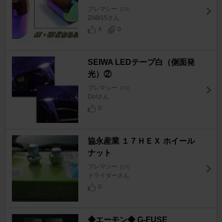
プレマシー
[CR]
ZABI15さん
4
0
SEIWA LEDテープ白（側面発
光）②
プレマシー
[CR]
Do!さん
0
協永産業 １７ＨＥＸ ホイール
ナット
プレマシー
[CR]
ドライダーさん
0
◆エーモン◆ G-FUSE