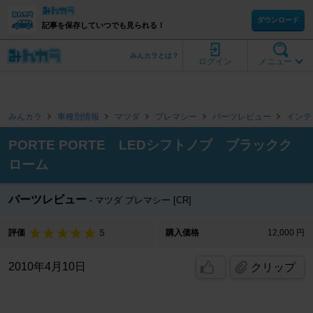
ダウンロード
記事を保存していつでも見られる！
みんカラとは？
ログイン
メニュー
みんカラ
車種別情報
マツダ
プレマシー
パーツレビュー
インテ
PORTE PORTE LEDシフトノブ ブラックク
ローム
パーツレビュー
マツダ プレマシー [CR]
5
評価
購入価格
12,000 円
2010年4月10日
クリップ