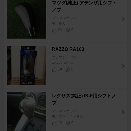
マツダ(純正) アテンザ用シフト
ノブ
プレマシー
[CR]
暁、さん
24
0
RAZZO RA103
プレマシー
[CR]
takapureさん
10
0
レクサス(純正) IS-F用シフトノ
ブ
プレマシー
[CR]
ボルサリーノ２さん
12
0