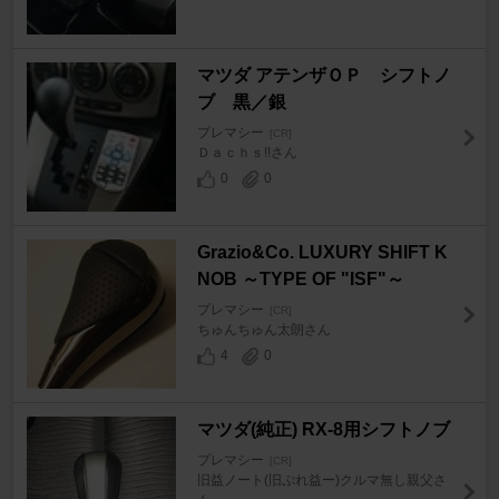
マツダ アテンザＯＰ シフトノ
ブ 黒／銀
プレマシー
[CR]
Ｄａｃｈｓ!!さん
0
0
Grazio&Co. LUXURY SHIFT K
NOB ～TYPE OF "ISF"～
プレマシー
[CR]
ちゅんちゅん太朗さん
4
0
マツダ(純正) RX-8用シフトノブ
プレマシー
[CR]
旧益ノート(旧ぷれ益ー)クルマ無し親父さ