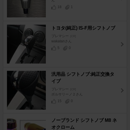
ん
18
1
トヨタ(純正) IS-F用シフトノブ
プレマシー
[CR]
wakatanさん
5
0
汎用品 シフトノブ:純正交換タ
イプ
プレマシー
[CR]
ボルサリーノ２さん
15
0
ノーブランド シフトノブ M8 ネ
オクローム