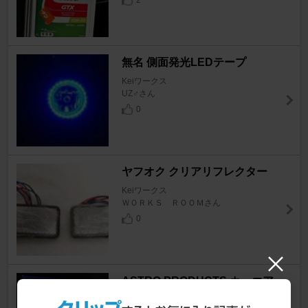
無名 側面発光LEDテープ
Keiワークス
UZ♂さん
0
ヤフオク クリアリフレクター
Keiワークス
ＷＯＲＫＳ ＲＯＯＭさん
0
ASTRO PRODUCTS カーエア
コンフィルターAPCFー023