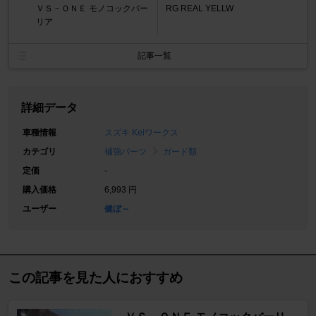
ＶＳ－ＯＮＥ モノコックバー
RG REAL YELLW
リア
記事一覧
詳細データ
車種情報
スズキ Keiワークス
カテゴリ
補強パーツ
ガード類
定価
-
購入価格
6,993 円
ユーザー
健ぼ～
この記事を見た人におすすめ