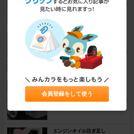
Keiワークス
リベレガさん
24
ナビック (navic) トラクション
ブラケット
Keiワークス
ＷＯＲＫＳ ＲＯＯＭさん
2
安心メンテナンス6ヶ月点検
Keiワークス
会員登録をして使う
Blue-worksさん
18
エンジンオイル注ぎ足し