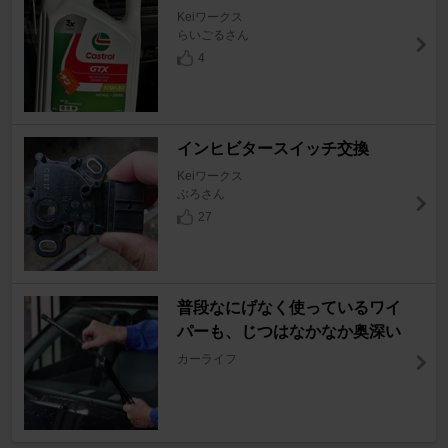
Keiワークス
らいごるさん
4
インヒビタースイッチ交換
Keiワークス
ぶろさん
27
普段なにげなく使っているワイ
パーも、じつはなかなか奥深い
カーライフ