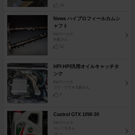
15
News ハイプロフィールカムシ
ャフト
Keiワークス
抖夜さん
12
HPI HPI汎用オイルキャッチタ
ンク
Keiワークス
コウ・ウラキ大尉さん
4
Castrol GTX 10W-30
Keiワークス
らいごるさん
2