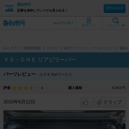
ダウンロード
記事を保存していつでも見られる！
みんカラとは？
ログイン
メニュー
みんカラ
車種別情報
スズキ
Keiワークス
パーツレビュー
補強
ＶＳ－ＯＮＥ リアピラーバー
パーツレビュー
スズキ Keiワークス
4
評価
購入価格
6,993 円
2010年6月12日
クリップ