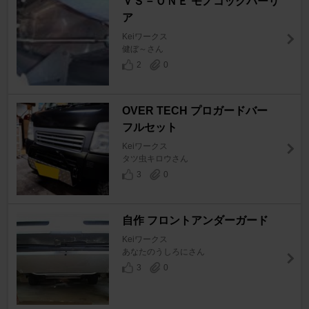
ＶＳ－ＯＮＥ モノコックバーリ
ア
Keiワークス
健ぼ～さん
2
0
OVER TECH プロガードバー
フルセット
Keiワークス
タツ虫キロウさん
3
0
自作 フロントアンダーガード
Keiワークス
あなたのうしろにさん
3
0