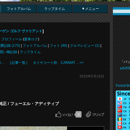
フォトアルバム
ラップタイム
▼メニュー
]
ーゲン ゴルフ ヴァリアント
プロフィール
(
愛車ログ
)
費記録 (175)
|
フォトアルバム
|
フォト (46)
|
クルマレビュー (1)
|
買い物記録
|
ラップタイム
「バ
...
| 記事一覧 |
タイヤコート剤 CARMAT ... >>
p/b/5
2010年5月16日
Forest B
純正 / フューエル・アディティブ
0