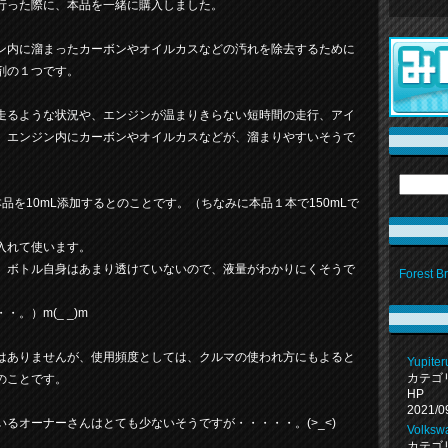
行った際に、本品を一緒に購入しました。
ン内に溜まったカーボンやオイルカスなどの汚れを除去するために
剤の１つです。
走るような状況や、エンジンが温まりきらない短時間の走行、アイ
、エンジン内にカーボンやオイルカスなどが、溜まりやすいそうで
品を10mL添加するとのことです。（ちなみに本品１本で150mLで
入れて使います。
、ボトル自身はあまり透けていないので、液量がわかりにくそうで
Forest
。）m(_ _)m
はありませんが、使用頻度としては、クルマの使われ方にもよると
Yupiter
カテゴ
のことです。
HP
2021/0
るオーナーさんはとても少ないそうですが・・・・・。(>_<)
Volksw
カテゴ