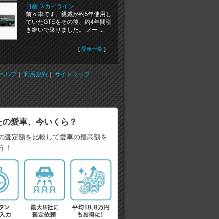
日産 スカイライン
前々車です。親戚が約5年使用し
ていたGTEをその後、約4年間引
き継いで乗りました。 ノー ...
[
愛車一覧
]
ヘルプ
｜
利用規約
｜
サイトマップ
たの愛車、今いくら？
の査定額を比較して愛車の最高額を
う！