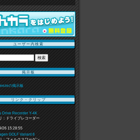
ユーザー内検索
掲示板
 Breezeの掲示板
リンク・クリップ
u Drive Recorder Y-4K
リ：ドライブレコーダー
9/26 15:28:55
agen GOLF Variant 8
リ：フォルクスワーゲン