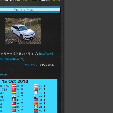
プロフィール
ッテリー交換と春のドライブ♪
http://cvw.j
95853/49066207/
」
何シテル？
05/01 20:27
reeze