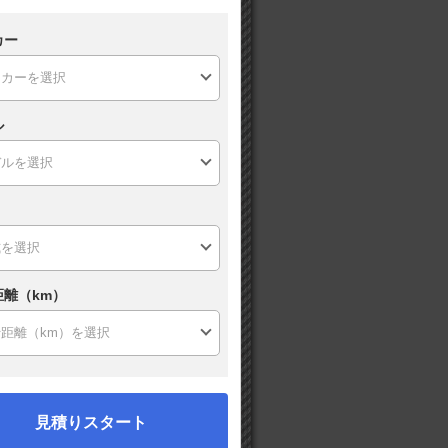
カー
ル
距離（km）
見積りスタート