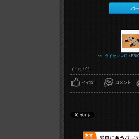
パ
<< ライセンス灯 / BRIG 
イイね！0件