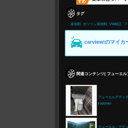
タグ
添加剤
ガソリン添加剤
VW純正
フ
carview!の
関連コンテンツ
( フューエ
フューエルアディ
/
udonko
フューエル・アデ