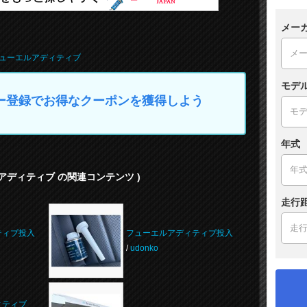
メー
ューエルアディティブ
モデ
マイカー登録でお得なクーポンを獲得しよう
年式
ルアディティブ の関連コンテンツ )
走行
ティブ投入
フューエルアディティブ投入
/
udonko
ィティブ