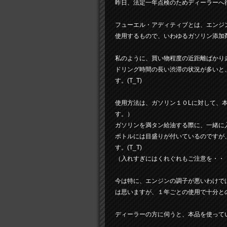
昨日、法定一年点検のためディーラーへ
フューエル・アディティブとは、エンジ
使用するもので、いわゆるガソリン添加
私のように、買い物程度の近距離ばかり
ドリング時間の長い渋滞の状況が多いと
す。(T_T)
使用方法は、ガソリン１０Lに対して、本
す。）
ガソリンを満タン給油する際に、一緒に
ボトルには目盛りが付いているのですが
す。(T_T)
（入れすぎにはくれぐれもご注意を・・・・
今は特に、エンジンの調子が悪いわけで
は思いますが、１年ごとの使用で十分と
ディーラーの方に伺うと、本品を使ってい