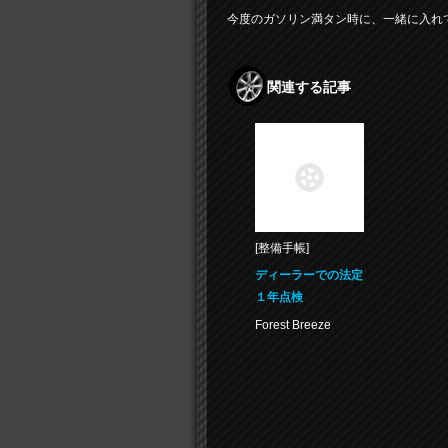
今度のガソリン満タン時に、一緒に入れてみよ
関連する記事
[整備手帳]
ディーラーでの法定
１年点検
Forest Breeze