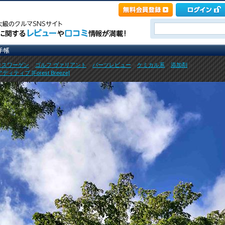
クスワーゲン
>
ゴルフ ヴァリアント
>
パーツレビュー
>
ケミカル系
>
添加剤
>
ブ [Forest Breeze]