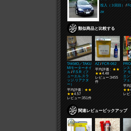
投入（３回目）
/
Fo
ze
類似商品と比較する
TAKMO／TAKU
AZ
/
FCR-062
PRO
MIモーターオイ
ンス
平均評価 :
★★
ル
/
F.S.R（フ
ア 
★★
4.48
ューエル.スラ
エン
レビュー:3455
ッジ.リアクタ
フェ
件
ー）
平均
平均評価 :
★★
★★
★★
4.57
レビ
レビュー:351件
関連レビューピックアップ