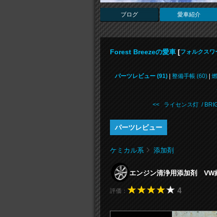
ブログ
愛車紹介
Forest Breezeの愛車
[
フォルクスワ
パーツレビュー (91)
|
整備手帳 (60)
|
燃
<< ライセンス灯 / BRIG 
パーツレビュー
ケミカル系
添加剤
エンジン清浄用添加剤 VW
4
評価：