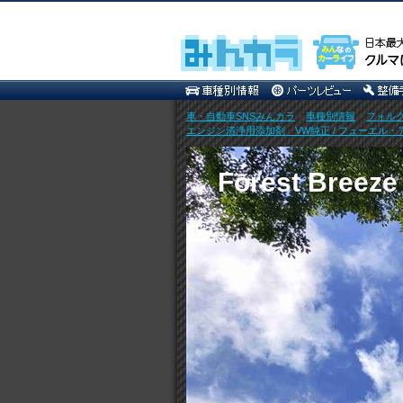
車・自動車SNSみんカラ
>
車種別情報
>
フォル
エンジン清浄用添加剤 VW純正 / フューエル・アディティ
Forest Breeze