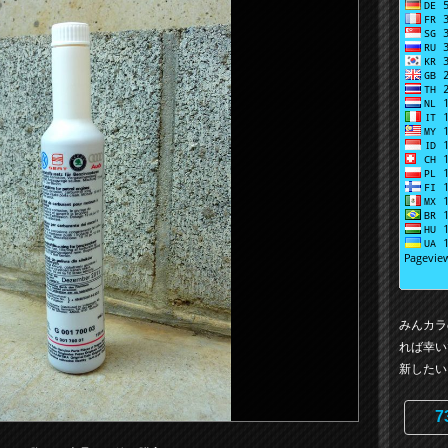
みんカラ
れば幸い
新したい
7