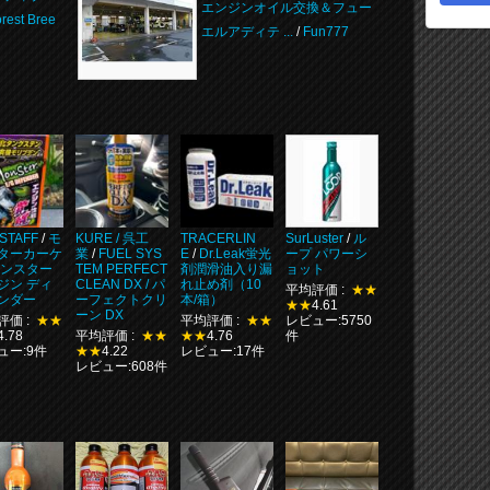
エンジンオイル交換＆フュー
rest Bree
エルアディテ ...
/
Fun777
STAFF
/
モ
KURE / 呉工
TRACERLIN
SurLuster
/
ル
ターカーケ
業
/
FUEL SYS
E
/
Dr.Leak蛍光
ープ パワーシ
モンスター
TEM PERFECT
剤潤滑油入り漏
ョット
ジン ディ
CLEAN DX / パ
れ止め剤（10
平均評価 :
★★
ンダー
ーフェクトクリ
本/箱）
★★
4.61
ーン DX
評価 :
★★
平均評価 :
★★
レビュー:5750
4.78
平均評価 :
★★
★★
4.76
件
ュー:9件
★★
4.22
レビュー:17件
レビュー:608件