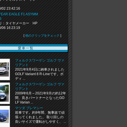
0/02 23:42:16
EAR EAGLE F1 ASYMM
3
リ：タイヤメーカー HP
3/06 16:23:19
[
他のクリップをチェック
]
愛車一覧
フォルクスワーゲン ゴルフ ヴァ
リアント
2021年9月4日に納車されました
GOLF Variant 8 R-Lineです。ボ
ディ ...
フォルクスワーゲン ゴルフ ヴァ
リアント
2009年6月～2021年9月の約12年
間、良きパートナーとなったGO
LF Varian ...
マツダ プレマシー
前車です。約9年間、無事故で頑
張ってくれました。 取り回しの
良いサイズで運転がしやすく、 ...