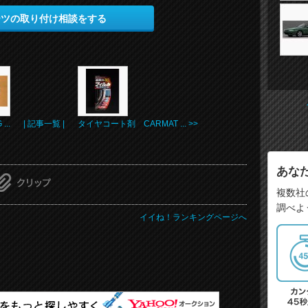
ーツの取り付け相談をする
...
| 記事一覧 |
タイヤコート剤 CARMAT ... >>
あな
複数社
調べよ
イイね！ランキングページへ