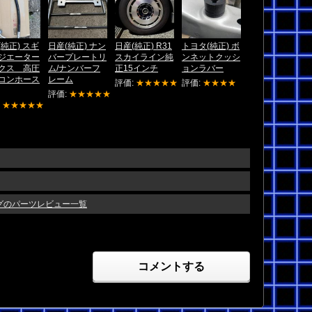
(純正) スギ
日産(純正) ナン
日産(純正) R31
トヨタ(純正) ボ
ジエーター
バープレートリ
スカイライン純
ンネットクッシ
クス 高圧
ム/ナンバーフ
正15インチ
ョンラバー
コンホース
レーム
評価:
★★★★★
評価:
★★★★
評価:
★★★★★
:
★★★★★
ングのパーツレビュー一覧
コメントする