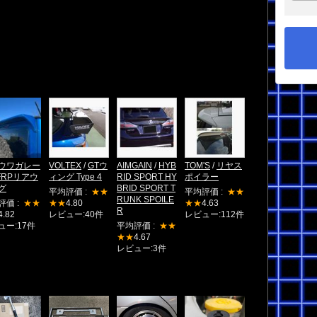
ウワガレー
VOLTEX
/
GTウ
AIMGAIN
/
HYB
TOM'S
/
リヤス
FRPリアウ
ィング Type 4
RID SPORT HY
ポイラー
グ
BRID SPORT T
平均評価 :
★★
平均評価 :
★★
RUNK SPOILE
評価 :
★★
★★
4.80
★★
4.63
R
4.82
レビュー:40件
レビュー:112件
ュー:17件
平均評価 :
★★
★★
4.67
レビュー:3件