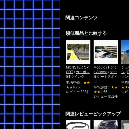
関連コンテンツ
類似商品と比較する
MONSTER SP
Modulo / Hond
ショ
ORT
/
カーボン
a Access
/
テー
ジ
/
GTウイング
ルゲートスポイ
ィン
ラー
平均評価 :
★★
平均
★★
4.75
平均評価 :
★★
★★
レビュー:328件
★★
4.65
レビ
レビュー:852件
関連レビューピックアップ