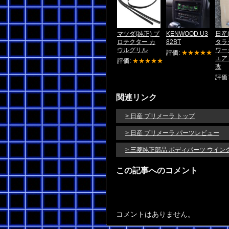
マツダ(純正) プ
KENWOOD U3
日産
ロテクター カ
82BT
タラ
ウルグリル
ワー
評価:
★★★★★
エア
評価:
★★★★★
改
評価
関連リンク
> 日産 プリメーラ トップ
> 日産 プリメーラ パーツレビュー
> 三菱純正部品 ボディパーツ ウイ
この記事へのコメント
コメントはありません。