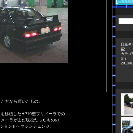
日産ギャ
#2
カテゴ
定）
2013/0
った方から頂いたもの。
ジンを移植したHP10型プリメーラでの
リメーラがまだ現役だったものの
ーションⅡへマシンチェンジ。