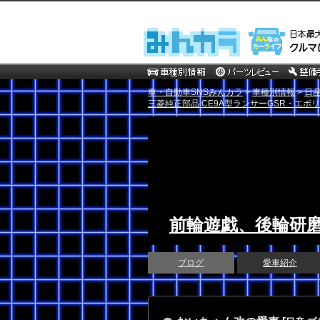
車・自動車SNSみんカラ
>
車種別情報
>
日
三菱純正部品 CE9A型ランサーGSR・エボ
前輪遊戯、後輪研
ブログ
愛車紹介