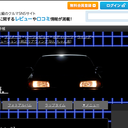
産
>
プリメーラ
>
パーツレビュー
>
ボディパーツ
>
ウイング
>
リューションⅡ純正リアウィング [おいちゃん改]
磨。
フォトアルバム
ラップタイム
▼メニュー