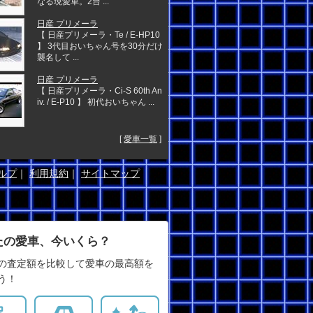
なる現愛車。2台 ...
日産 プリメーラ
【 日産プリメーラ・Te / E-HP10
】 3代目おいちゃん号を30分だけ
襲名して ...
日産 プリメーラ
【 日産プリメーラ・Ci-S 60th An
iv. / E-P10 】 初代おいちゃん ...
[
愛車一覧
]
ルプ
｜
利用規約
｜
サイトマップ
たの愛車、今いくら？
の査定額を比較して愛車の最高額を
う！