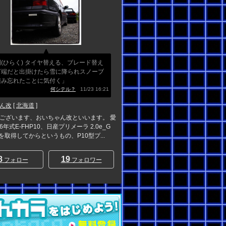
(ひらく) タイヤ替える、ブレード替え
万端だと出掛けたら雪に降られスノーブ
積み忘れたことに気付く」
何シテル？
11/23 16:21
ん改
[
北海道
]
ございます、おいちゃん改といいます。 愛
年式E-FHP10、日産プリメーラ 2.0e_G
許を取得してからというもの、P10型プ...
8
19
フォロー
フォロワー