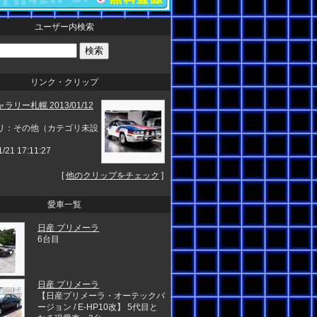
ユーザー内検索
リンク・クリップ
ラリー札幌 2013/01/12
リ：その他（カテゴリ未設
1/21 17:11:27
[
他のクリップをチェック
]
愛車一覧
日産 プリメーラ
6台目
日産 プリメーラ
【日産プリメーラ・オーテックバ
ージョン / E-HP10改】 5代目と