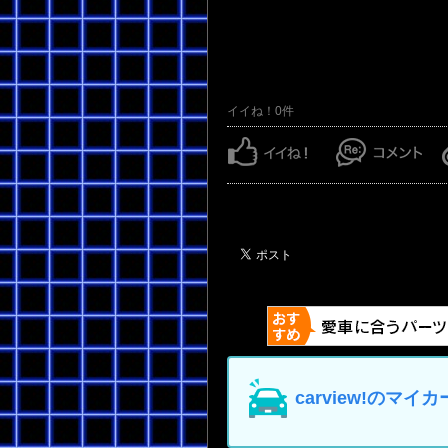
イイね！0件
carview!の