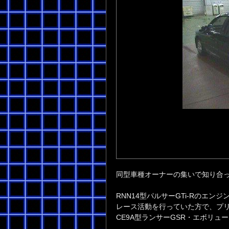
同型車種オーナーの集いで知り合
RNN14型パルサーGTi-Rのエン
レース活動を行っていた方で、プ
CE9A型ランサーGSR・エボリュ