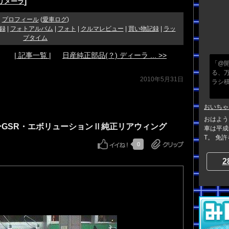
]
リメーラ
プロフィール
(
愛車ログ
)
録
|
フォトアルバム
|
フォト
|
クルマレビュー
|
買い物記録
|
ラッ
プタイム
| 記事一覧 |
日産純正部品(？) ディーラ ... >>
「@開
る、
2010年5月31日
ラシ
おいちゃ
おはよう
サーGSR・エボリューションⅡ純正リアウィング
車は平成6
T。 免
0
2