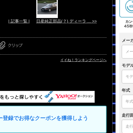
| 記事一覧 |
日産純正部品(？) ディーラ ... >>
メー
イイね！ランキングページへ
モデ
年式
走行
マイカー登録でお得なクーポンを獲得しよう