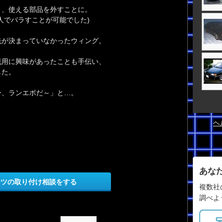
り、使える部品を外すことに。
人でバラすことが可能でした)
先が決まっていなかったウィング。
流用に興味があったことも手伝い、
した。
ー、ランエボだ～」と…。
ヘ
あな
ーツの取り付け相談をする
複数社
調べよ