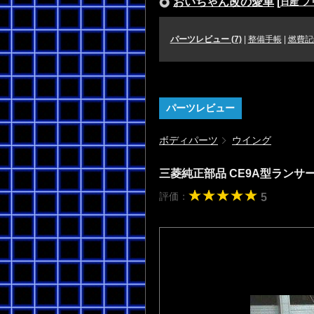
おいちゃん改の愛車
[
日産 プ
パーツレビュー (7)
|
整備手帳
|
燃費記
パーツレビュー
ボディパーツ
ウイング
三菱純正部品 CE9A型ラン
評価：
5