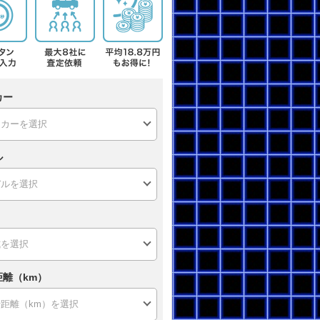
カー
ル
距離（km）