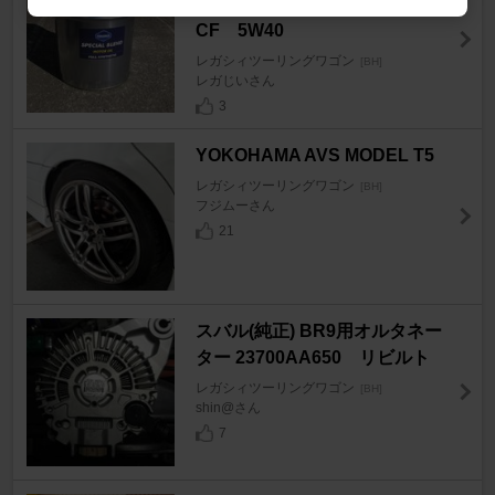
SPECIAL BLEND SN/
CF 5W40
レガシィツーリングワゴン
[BH]
レガじいさん
3
YOKOHAMA AVS MODEL T5
レガシィツーリングワゴン
[BH]
フジムーさん
21
スバル(純正) BR9用オルタネー
ター 23700AA650 リビルト
レガシィツーリングワゴン
[BH]
shin@さん
7