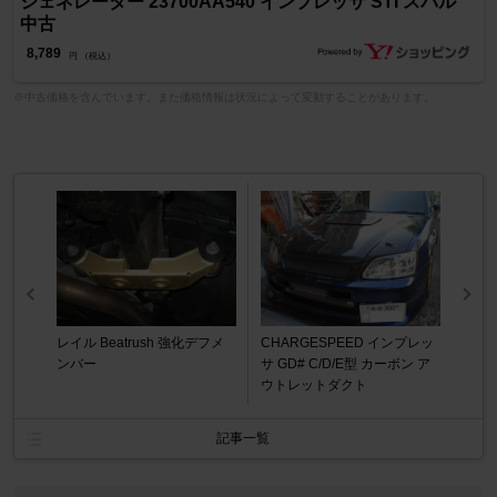
ジェネレーター 23700AA540 インプレッサ STI スバル
中古
8,789
円 （税込）
※中古価格を含んでいます。また価格情報は状況によって変動することがあります。
レイル Beatrush 強化デフメ
CHARGESPEED インプレッ
ンバー
サ GD# C/D/E型 カーボン ア
ウトレットダクト
記事一覧