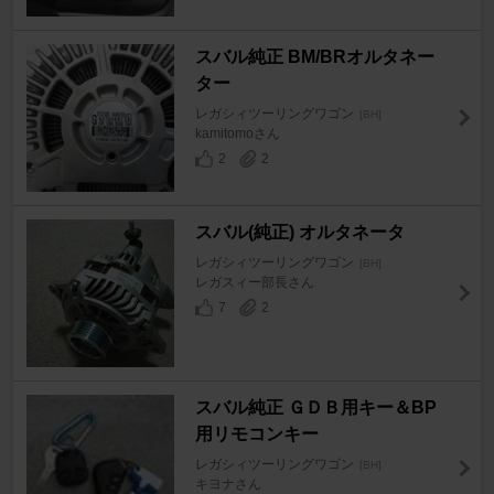
スバル純正 BM/BRオルタネー
ター
レガシィツーリングワゴン
[BH]
kamitomoさん
2
2
スバル(純正) オルタネータ
レガシィツーリングワゴン
[BH]
レガスィー部長さん
7
2
スバル純正 ＧＤＢ用キー＆BP
用リモコンキー
レガシィツーリングワゴン
[BH]
キヨナさん