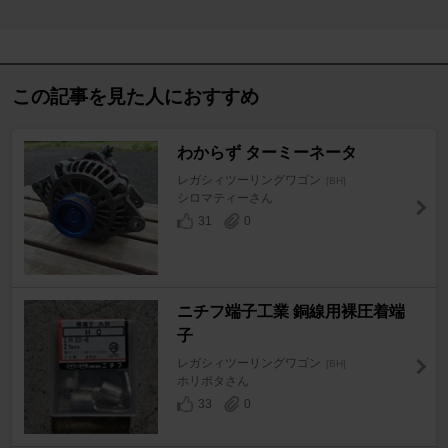
この記事を見た人におすすめ
わからず ターミーネータ
レガシィツーリングワゴン
[BH]
シロマティーさん
31
0
ニチフ端子工業 銅線用裸圧着端
子
レガシィツーリングワゴン
[BH]
ホリポタさん
33
0