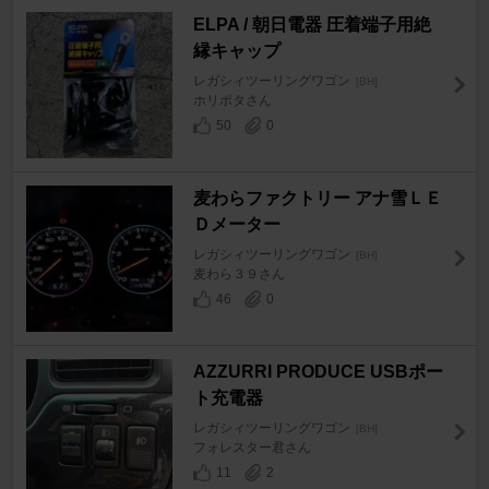
ELPA / 朝日電器 圧着端子用絶
縁キャップ
レガシィツーリングワゴン
[BH]
ホリポタさん
50
0
麦わらファクトリー アナ雪ＬＥ
Ｄメーター
レガシィツーリングワゴン
[BH]
麦わら３９さん
46
0
AZZURRI PRODUCE USBポー
ト充電器
レガシィツーリングワゴン
[BH]
フォレスター君さん
11
2