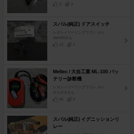
3
3
スバル(純正) ドアスイッチ
レガシィツーリングワゴン
[BH]
viper60さん
12
1
Meltec / 大自工業 ML-100 バッ
テリー診断機
レガシィツーリングワゴン
[BH]
ホリポタさん
40
0
スバル(純正) イグニッションリ
レー