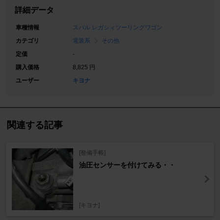
詳細データ
車種情報
スバル レガシィツーリングワゴン
カテゴリ
電装系
その他
定価
-
購入価格
8,825 円
ユーザー
キヨナ
関連する記事
[整備手帳]
油圧センサーを付けてみる・・
[キヨナ]