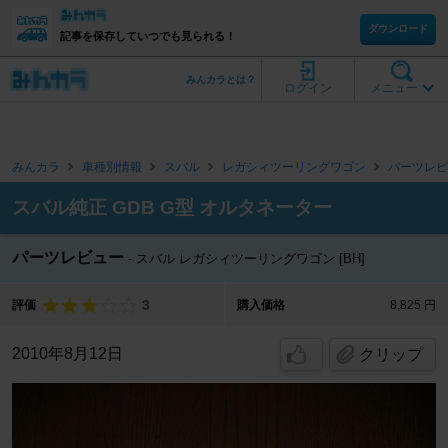
ダウンロード
記事を保存していつでも見られる！
みんカラとは？
ログイン
メニュー
みんカラ
車種別情報
スバル
レガシィツーリングワゴン
パーツレビ
スバル純正 GDB G型 オルタネーター
パーツレビュー
スバル レガシィツーリングワゴン [BH]
3
評価
購入価格
8,825 円
2010年8月12日
クリップ