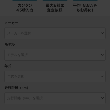
メーカー
モデル
年式
走行距離（km）