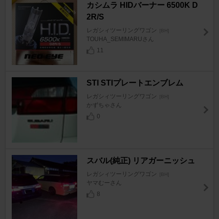
カシムラ HIDバーナー 6500K D
2R/S
レガシィツーリングワゴン
[BH]
TOUHA_SEMIMARUさん
11
STI STIプレートエンブレム
レガシィツーリングワゴン
[BH]
かずちゃさん
0
スバル(純正) リアガーニッシュ
レガシィツーリングワゴン
[BH]
ヤマむーさん
8