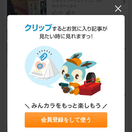
レガシィツーリングワゴン
[BH]
のりぞー☆さん
21
0
スバル(純正) リレー
レガシィツーリングワゴン
[BH]
のりぞー☆さん
19
0
WAKO'S RG7590LSD 75W-90
レガシィツーリングワゴン
[BH]
レガッテムさん
1
会員登録をして使う
PROMIX FULL SYNTHETIC