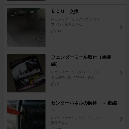
ＥＣＵ 交換
レガシィツーリングワゴン
[BH]
ファン太めろんさん
33
フェンダーモール取付（塗装
編）
レガシィツーリングワゴン
[BH]
まる兵衛（旧Lega-Pi）さん
2
センターパネルの解体 ～ 後編
～
レガシィツーリングワゴン
[BH]
櫻路郎さん