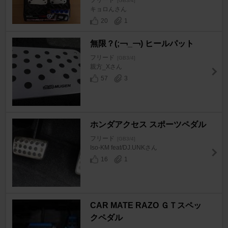
[GB3/4]
キョロんさん
20
1
無限？(;￢_￢) ヒールパット
フリード
[GB3/4]
親方_Xさん
57
3
ホンダアクセス スポーツペダル
フリード
[GB3/4]
Iso-KM feat/DJ.UNKさん
16
1
CAR MATE RAZO ＧＴスペッ
クペダル