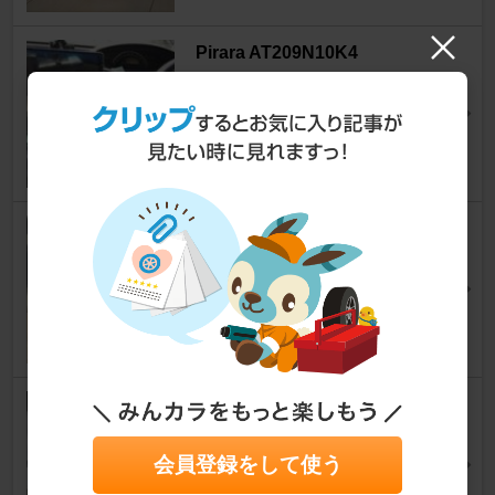
Pirara AT209N10K4
フリード
[GB3/4]
muramuraddさん
12
RADAR DIDAX TOURING
フリード
[GB3/4]
mattiiiさん
7
MUGEN / 無限 無限エンブレム
フリード
[GB3/4]
ＫＩＴＴさん
会員登録をして使う
2