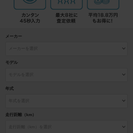
メーカー
モデル
年式
走行距離（km）