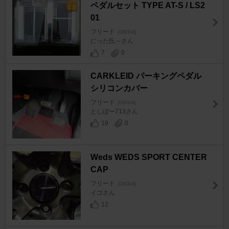
ペダルセット TYPE AT-S / LS2
01
フリード
[GB3/4]
にった氏～さん
7
0
CARKLEID パーキングペダル
シリコンカバー
フリード
[GB3/4]
としぼー713さん
19
0
Weds WEDS SPORT CENTER
CAP
フリード
[GB3/4]
イゴさん
12