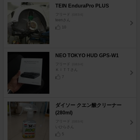
TEIN EnduraPro PLUS
フリード
[GB3/4]
teenさん
10
NEO TOKYO HUD GPS-W1
フリード
[GB3/4]
ＫＩＴＴさん
7
ダイソー クエン酸クリーナー
(280ml)
フリード
[GB3/4]
いひらさん
5