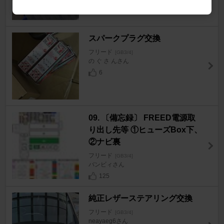
スパークプラグ交換
フリード
[GB3/4]
の ぐ さ んさん
6
09. 〔備忘録〕 FREED電源取
り出し先等 ①ヒューズBox下、
②ナビ裏
フリード
[GB3/4]
バンビィさん
125
純正レザーステアリング交換
フリード
[GB3/4]
neayaeg6さん