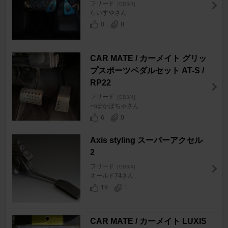
フリード
[GB3/4]
らいすやさん
0
0
CAR MATE / カーメイト グリッ
プスポーツペダルセット AT-S /
RP22
フリード
[GB3/4]
ぺぽかぼちゃさん
6
0
Axis styling スーパーアクセル
2
フリード
[GB3/4]
オールド74さん
19
1
CAR MATE / カーメイト LUXIS