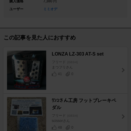
購入価格
7,380 円
ユーザー
ミミオデ
この記事を見た人におすすめ
LONZA LZ-303 AT-S set
フリード
[GB3/4]
まつフリさん
41
0
ﾜﾝｺさん工房 フットブレーキペ
ダル
フリード
[GB3/4]
scissorさん
48
0