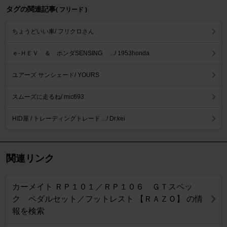
タグの関連記事
( フリード )
ちょうどいい車/ フリクロさん
ｅ‐ＨＥＶ ＆ ホンダSENSING .../ 1953honda
ユアーズ サンシェード/ YOURS
スムーズに走るね/ mic693
HID屋 / トレーディングトレード .../ Dr.kei
関連リンク
カーメイト ＲＰ１０１／ＲＰ１０６ ＧＴスペッ
ク ペダルセット／フットレスト 【ＲＡＺＯ】 の情
報を検索