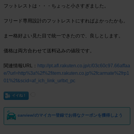
フットレストは・・・ちょっと小さすぎました。
フリード専用設計のフットレストにすればよかったかも。
まー格好よい見た目で統一できたので、良しとします。
価格は両方合わせて送料込みの値段です。
関連情報URL：
http://pt.afl.rakuten.co.jp/c/03c60c97.66affaa
e/?url=http%3a%2f%2fitem.rakuten.co.jp%2fcarmate%2frp1
01%2f&scid=af_ich_link_urltxt_pc
イイね！
carview!のマイカー登録でお得なクーポンを獲得しよう