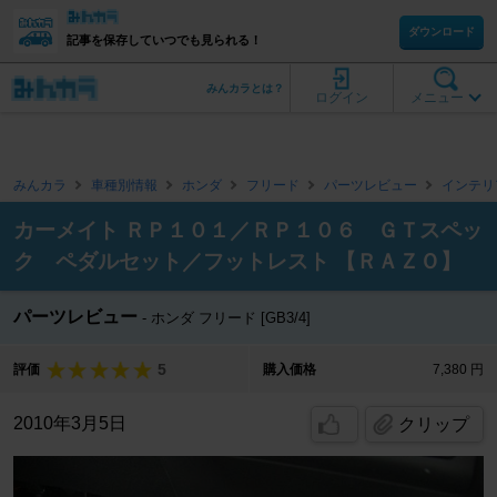
ダウンロード
記事を保存していつでも見られる！
みんカラとは？
ログイン
メニュー
みんカラ
車種別情報
ホンダ
フリード
パーツレビュー
インテリ
カーメイト ＲＰ１０１／ＲＰ１０６ ＧＴスペッ
ク ペダルセット／フットレスト 【ＲＡＺＯ】
パーツレビュー
ホンダ フリード [GB3/4]
5
評価
購入価格
7,380 円
2010年3月5日
クリップ