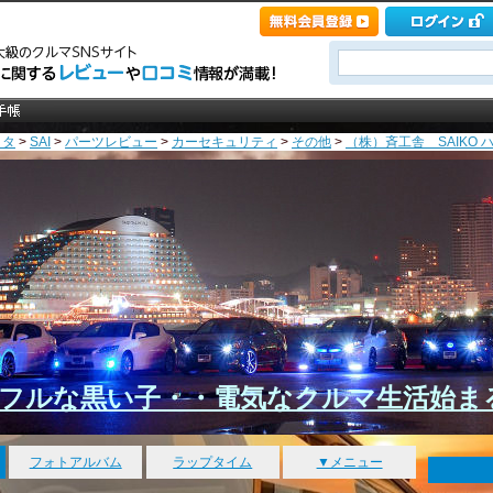
ヨタ
>
SAI
>
パーツレビュー
>
カーセキュリティ
>
その他
>
（株）斉工舎 SAIKO ハ
フルな黒い子・・電気なクルマ生活始ま
フォトアルバム
ラップタイム
▼メニュー