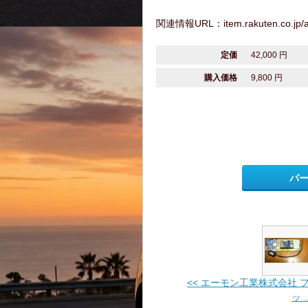
関連情報URL：item.rakuten.co.jp/au
定価
42,000 円
購入価格
9,800 円
パ
<< エーモン工業株式会社 
ッ ..