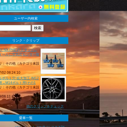
ユーザー内検索
リンク・クリップ
ス NX PHEV] スタッドレ
イールに空気圧センサー取
リ：その他（カテゴリ未設
7/02 08:24:10
ボルト穴 拡大加工 (M12
用→M14ボルト用)その1
リ：その他（カテゴリ未設
9/06 11:43:35
[
他のクリップをチェック
]
愛車一覧