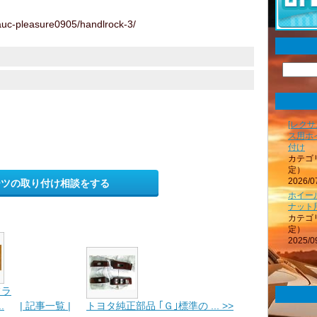
c-pleasure0905/handlrock-3/
[レクサ
ス用ホ
付け
カテゴ
定）
2026/0
ーツの取り付け相談をする
ホイール
ナット
カテゴ
定）
2025/0
フラ
.
| 記事一覧 |
トヨタ純正部品 ｢Ｇ｣標準の ... >>