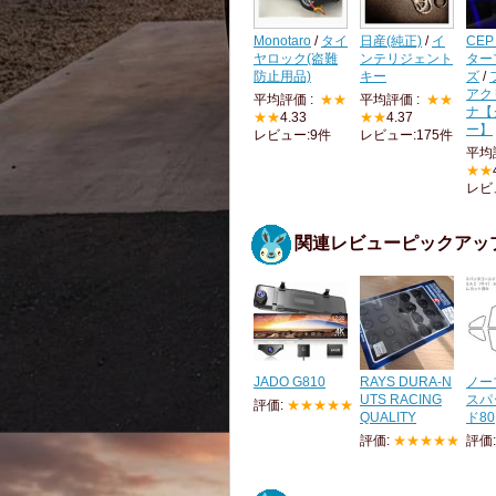
Monotaro
/
タイ
日産(純正)
/
イ
CEP
ヤロック(盗難
ンテリジェント
ター
防止用品)
キー
ズ
/
アク
平均評価 :
★★
平均評価 :
★★
ナ【
★★
4.33
★★
4.37
ー】
レビュー:9件
レビュー:175件
平均
★★
レビ
関連レビューピックアッ
JADO G810
RAYS DURA-N
ノー
UTS RACING
スパ
評価:
★★★★★
QUALITY
ド80
評価:
★★★★★
評価