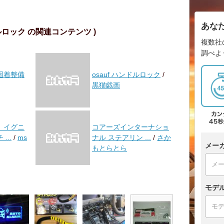
あな
ルロック の関連コンテンツ )
複数社
調べよ
固着整備
osauf ハンドルロック
/
黒猫戯画
、イグニ
コアーズインターナショ
...
/
ms
ナル ステアリン ...
/
さか
メー
もとらとら
モデ