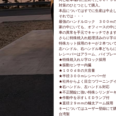
対策のひとつとして購入。
本品についてはすでに生産は中止
それでは・・・
最強のハンドルロック ３００ｍ
家の中にいても、オフィースの中
車の異常を手元でキャッチできま
さらに特殊焼入れ処理済みのＵ字
特殊カット採用のキーが２本ついて
左ハンドル、右ハンドル車どちら
レシーバーはアラーム、バイブレ
★特殊焼入れＵ字ロック採用
★振動センサー内臓
★１００ｄＢの大音量
★半径３００ｍレシーバー付
★社外からよく目立つワーニング
★右ハンドル、左ハンドル対応
★不正開錠に強い特殊シリンダー
★作動中を示すＬＥＤランプ付
★直径２９ｍｍの極太アーム採用
キーについてはユーザー登録にて
台湾製