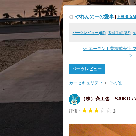
やれんのーの愛車
[
トヨタ SA
パーツレビュー (95)
|
整備手帳 (82)
|
燃
<< エーモン工業株式会社 
ッ ..
パーツレビュー
カーセキュリティ
その他
（株）斉工舎 SAIKO ハ
評価：
3