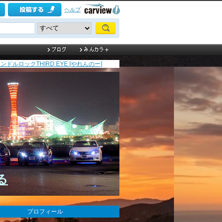
ヘルプ
ンドルロックTHIRD EYE [やれんのー]
る
プロフィール