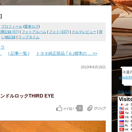
]
I
プロフィール
(
愛車ログ
)
費記録 (57)
|
フォトアルバム
|
フォト (107)
|
クルマレビュー
|
買
い物記録
|
ラップタイム
フラ
.
| 記事一覧 |
トヨタ純正部品 ｢Ｇ｣標準の ... >>
2010年8月18日
「今週
w.jp/b/
やれんの
ンドルロックTHIRD EYE
0