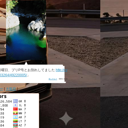
月曜日、プリP号とお別れしてました
http://cv
603264/49220005/
」
何シテル？
08/01 10:09
ー
[
大阪府
]