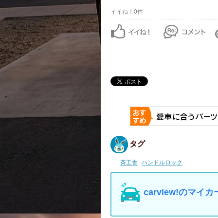
イイね！0件
タグ
斉工舎
ハンドルロック
carview!の