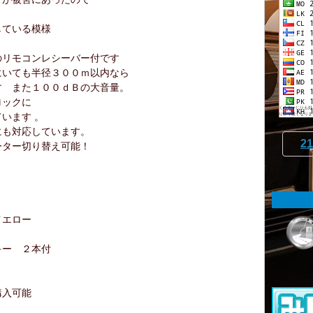
している模様
のリモコンレシーバー付です
にいても半径３００ｍ以内なら
す また１００ｄＢの大音量。
ロックに
くるまいじりも好
います 。
り弄り難くなりま
にも対応しています。
21
ーター切り替え可能！
イエロー
キー ２本付
購入可能