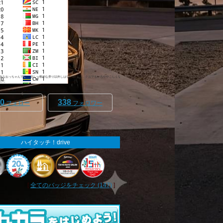
きなおっちゃんです。 但し一般的な弄り以外しはない感じに… クルマもいろややこしくな
した
0
338
フォロー
フォロワー
ハイタッチ！drive
[
全てのバッジをチェック (147)
]