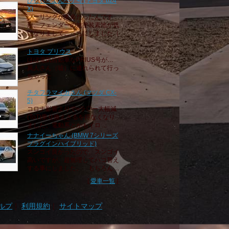
びじぃ～よんペケ号 (トヨタ bZ4
X)
ツーリングが本命だったんです
が、フェンダーの無塗装素地が気
になりましてこっちにしました（
...
トヨタ プリウス
ほぼ電気自動車なPRIUS号が…
異人さん（嘘）に連れられて行っ
ちゃった
チタフラマイカさん (マツダ CX-
5)
コロナ影響よりで○ラ◎ー大幅減
(ToT)乗り換えざるを得なくなり
ました。電動系とかもイロ ...
ナナイーちゃん (BMW 7シリーズ
プラグインハイブリッド)
スンゴイ良かったので、スンゴイ
高いですが、超無理してハコ替え
する事にしました。 もちろん ...
[
愛車一覧
]
ルプ
｜
利用規約
｜
サイトマップ