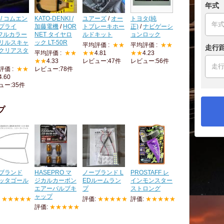
年式
 / コムエン
KATO-DENKI /
ユアーズ
/
オー
トヨタ(純
プライ
加藤電機
/
HOR
トブレーキホー
正)
/
ナビゲーシ
フルカラー
NET タイヤロ
ルドキット
ョンロック
リルスキャ
ック LT-50R
平均評価 :
★★
平均評価 :
★★
走行
クリアスタ
平均評価 :
★★
★★
4.81
★★
4.23
★★
4.33
レビュー:47件
レビュー:56件
評価 :
★★
レビュー:78件
4.60
ュー:35件
プ
ブランド
HASEPRO マ
ノーブランド L
PROSTAFF レ
ッタゴール
ジカルカーボン
EDルームラン
インモンスター
エアーバルブキ
プ
ストロング
ャップ
:
★★★★★
評価:
★★★★★
評価:
★★★★★
評価:
★★★★★