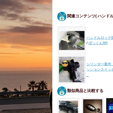
関連コンテンツ
( ハンド
ハンドルロック
/
ぼっくんRR
シリンダー案件
ッションスイッチ 
_
類似商品と比較する