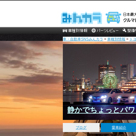
車・自動車SNSみんカラ
>
車種別情報
>
ト
静かでちょっとパワ
ブログ
愛車紹介