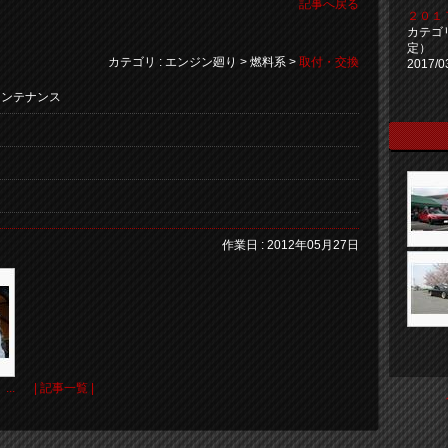
記事へ戻る
２０１
カテゴ
定）
カテゴリ : エンジン廻り > 燃料系 >
取付・交換
2017/0
メンテナンス
作業日 : 2012年05月27日
..
| 記事一覧 |