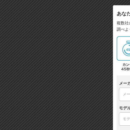
あな
複数社
調べよ
メー
モデ