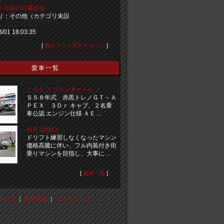
７仕様の作業続き
リ：その他（カテゴリ未設
3/01 18:03:35
[
他のクリップをチェック
]
愛車一覧
トヨタ スプリンタートレノ
Ｓ５８年式 赤黒トレノＧＴ－Ａ
ＰＥＸ ３Ｄｒ キャブ、２名乗
車公認 エンジン仕様 ＡＥ ...
日産 180SX
ドリフト練習しなくなったマシン
価格高騰に伴い、フル内装付き街
乗りマシンを目指し、大事に ...
[
愛車一覧
]
ヘルプ
｜
利用規約
｜
サイトマップ