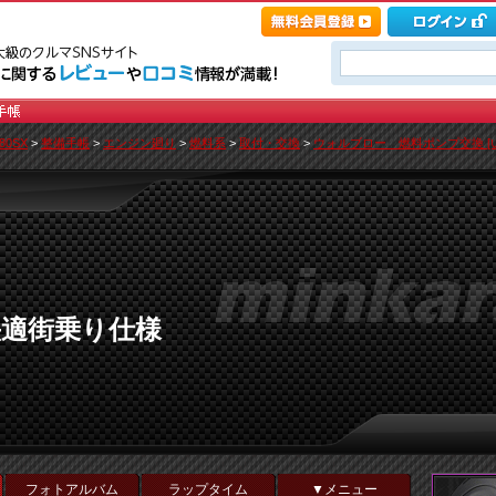
80SX
>
整備手帳
>
エンジン廻り
>
燃料系
>
取付・交換
>
ウォルブロー 燃料ポンプ交換 [
快適街乗り仕様
フォトアルバム
ラップタイム
▼メニュー