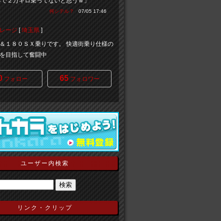
年で２万キロ乗ってないと思うｗ」
何シテル？
07/05 17:46
レージ
[
埼玉県
]
＆１８０ＳＸ乗りです。 快適街乗り仕様の
を目指して奮闘中
0
65
フォロー
フォロワー
ユーザー内検索
リンク・クリップ