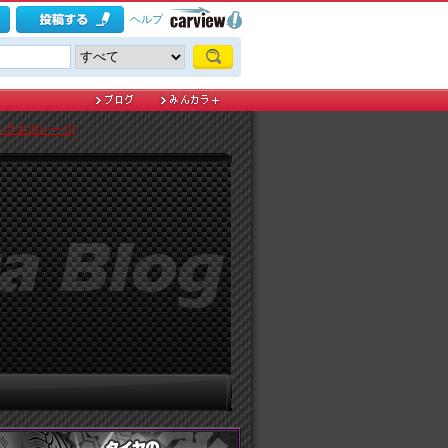
ヘルプ
いさおガレージ]