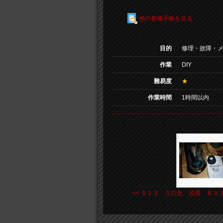
他の整備手帳を見る
目的
修理・故障・
作業
DIY
難易度
★
作業時間
1時間以内
<< Ｓ１３ ５穴化 流用 Ｒ３２ .