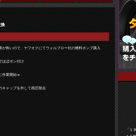
交換
障が怖いので、ヤフオクにてウォルブロー社の燃料ポンプ購入
でほぼポン付け
に作業開始ｗ
のキャップを外して残圧除去
「１