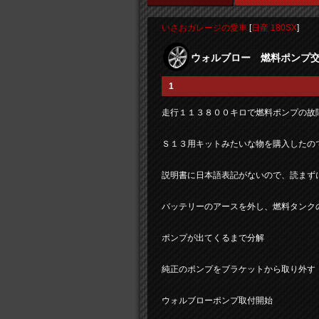
いさおガレージの愛車
[
日産 180SX
]
ウォルブロー 燃料ポンプ
1
走行１１３８００キロで燃料ポンプの故
Ｓ１３用キットみたいな物を購入したの
説明書に日本語表記がないので、読まず
バッテリーのアースを外し、燃料タンク
ポンプが出てくるまで分解
純正のポンプをブラケットから取り外す
ウォルブローポンプ取付開始