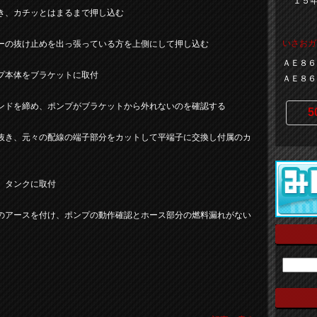
１５
き、カチッとはまるまで押し込む
いさおガ
ーの抜け止めを出っ張っている方を上側にして押し込む
ＡＥ８６
プ本体をブラケットに取付
ＡＥ８６
ンドを締め、ポンプがブラケットから外れないのを確認する
5
抜き、元々の配線の端子部分をカットして平端子に交換し付属のカ
、タンクに取付
のアースを付け、ポンプの動作確認とホース部分の燃料漏れがない