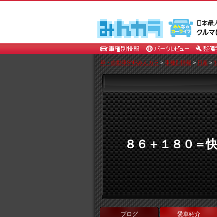
車・自動車SNSみんカラ
>
車種別情報
>
日産
>
1
８６＋１８０＝
ブログ
愛車紹介