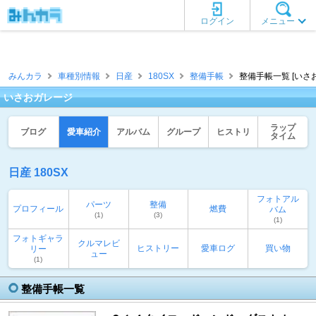
ログイン
メニュー
みんカラ
車種別情報
日産
180SX
整備手帳
整備手帳一覧 [いさ
いさおガレージ
ラップ
ブログ
愛車紹介
アルバム
グループ
ヒストリ
タイム
日産 180SX
フォトアル
パーツ
整備
プロフィール
燃費
バム
(1)
(3)
(1)
フォトギャラ
クルマレビ
ヒストリー
愛車ログ
買い物
リー
ュー
(1)
整備手帳一覧