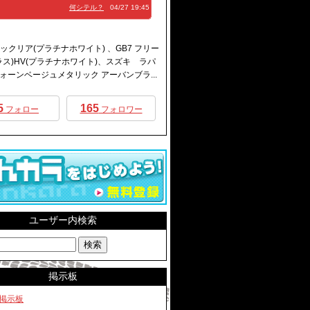
何シテル？
04/27 19:45
ビックリア(プラチナホワイト) 、GB7 フリー
ラス)HV(プラチナホワイト)、スズキ ラパ
(フォーンベージュメタリック アーバンブラ...
5
165
フォロー
フォロワー
ユーザー内検索
掲示板
の掲示板