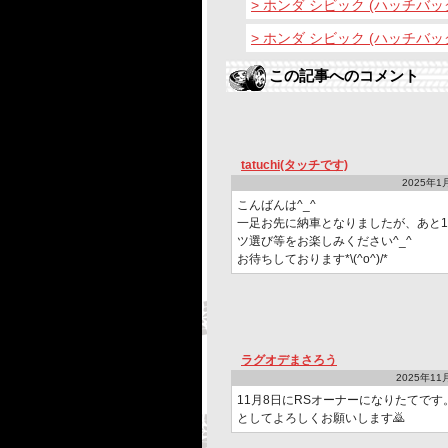
> ホンダ シビック (ハッチバッ
> ホンダ シビック (ハッチバ
この記事へのコメント
tatuchi(タッチです)
2025年1月
こんばんは^_^
一足お先に納車となりましたが、あと
ツ選び等をお楽しみください^_^
お待ちしております*\(^o^)/*
ラグオデまさろう
2025年11月
11月8日にRSオーナーになりたてです
としてよろしくお願いします🙇