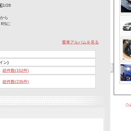
/28
7から
 RSに
愛車アルバムを見る
イン)
総件数(152件)
総件数(235件)
ヘ