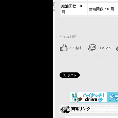
給油回数：
0
整備回数：
0
回
回
イイね！0件
関連リンク