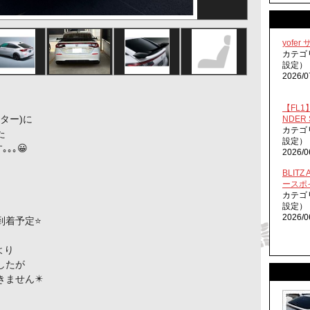
yofe
カテゴ
設定）
2026/0
【FL1】
ター)に
NDER 
カテゴ
た
設定）
｡｡😀
2026/0
BLITZ
ースポ
カテゴ
設定）
2026/0
定⭐️
より
たが
ん✴️