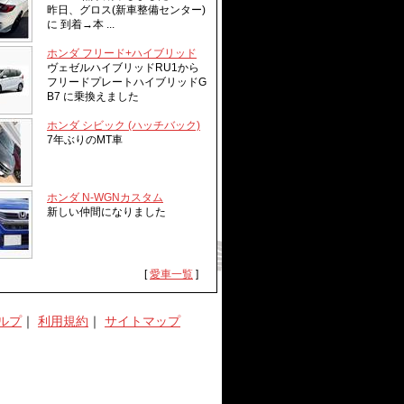
昨日、グロス(新車整備センター)
に 到着→本 ...
ホンダ フリード+ハイブリッド
ヴェゼルハイブリッドRU1から
フリードプレートハイブリッドG
B7 に乗換えました
ホンダ シビック (ハッチバック)
7年ぶりのMT車
ホンダ N-WGNカスタム
新しい仲間になりました
[
愛車一覧
]
ルプ
｜
利用規約
｜
サイトマップ