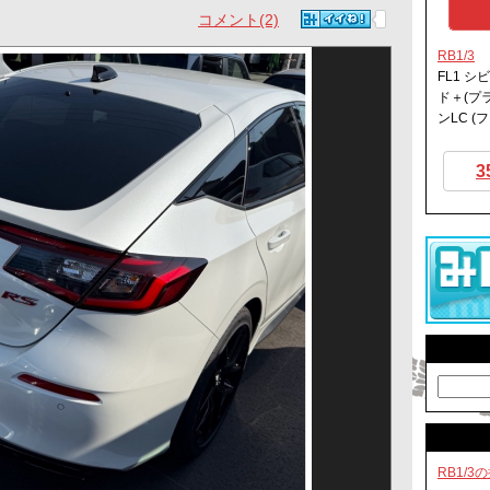
コメント(2)
RB1/3
FL1 シ
ド＋(プ
ンLC 
3
RB1/3