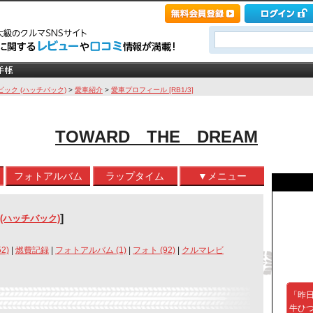
ビック (ハッチバック)
>
愛車紹介
>
愛車プロフィール [RB1/3]
TOWARD THE DREAM
フォトアルバム
ラップタイム
▼メニュー
]
(ハッチバック)
2)
|
燃費記録
|
フォトアルバム (1)
|
フォト (92)
|
クルマレビ
「昨
牛ひ