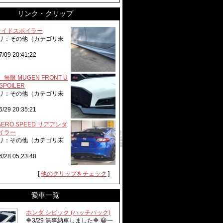
リンク・クリップ
r サイドスポイラー
リ：その他（カテゴリ未
7/09 20:41:22
 無限 MUGEN FRONT U
SPOILER
リ：その他（カテゴリ未
6/29 20:35:21
 AERO SPEED リアアンダ
イラー
リ：その他（カテゴリ未
6/28 05:23:48
[
他のクリップをチェック
]
愛車一覧
ホンダ シビック (ハッチバック)
🔷3/29 無事納車しました🔷 😀一