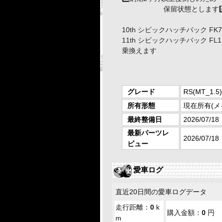
保留状態とします#️⃣1
10th シビックハッチバック FK
11th シビックハッチバック FL1
乗換えます
グレード
RS(MT_1.5)
所有形態
現在所有(メ
最終整備日
2026/07/18
最新パーツレ
2026/07/18
ビュー
愛車ログ
直近20日間の愛車ログデータ
走行距離：
0
k
購入金額：
0
円
m