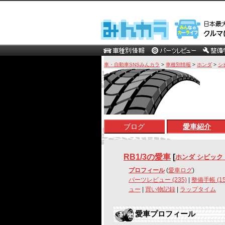
車・自動車SNSみんカラ
>
車種別情報
>
ホンダ
>
シ
ブログ
愛車紹介
RB1/3の愛車
[
ホンダ シビック 
プロフィール
(
愛車ログ
)
パーツレビュー (235)
|
整備手帳 (15
ュー
|
買い物記録
|
ラップタイム
愛車プロフィール