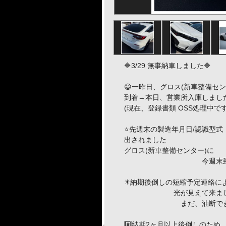
🔷3/29 無事納車しました🔷
😀一昨日、グロス(新車整備セン
到着→本日、営業所入庫しまし
(現在、登録書類 OSS処理中です｡
⭐️先週末の製造年月日/認識型式
出されました
グロス(新車整備センター)に
今週末到着予
✴️納期後倒しの短縮予定連絡に
光が見えて来まし
まだ、油断できませ
#️⃣納期2ヶ月以上後倒しのため