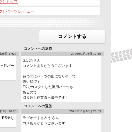
ク) トップ
ック) パーツレビュー
コメントする
コメントへの返答
25日 17:23
2025年1月25日 17:40
tatuchiさん
1ヶ月パー
コメントありがとうございます
待つ間にパーツの山になりそーで
怖い😱です
FKでカスタムした流用パーツも
あるので
取り外し作業真っ最中です！
コメントへの返答
18日 10:26
2025年11月18日 20:53
。RS乗り
ラグオデまさろう さん
コメありがとうございます