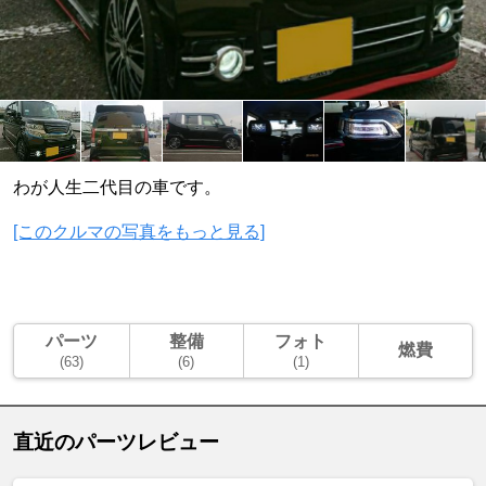
わが人生二代目の車です。
[このクルマの写真をもっと見る]
パーツ
整備
フォト
燃費
(63)
(6)
(1)
直近のパーツレビュー