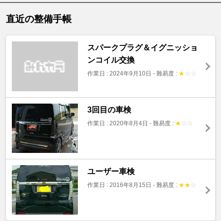
直近の整備手帳
スパークプラグ＆イグニッショ
ンコイル交換
作業日 : 2024年9月10日
-
難易度 :
★
☆
☆
3回目の車検
作業日 : 2020年8月4日
-
難易度 :
★
☆
☆
ユーザー車検
作業日 : 2016年8月15日
-
難易度 :
★
★
☆