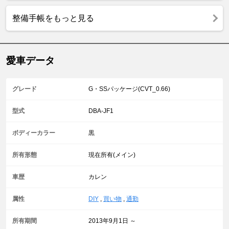
整備手帳をもっと見る
愛車データ
グレード
G・SSパッケージ(CVT_0.66)
型式
DBA-JF1
ボディーカラー
黒
所有形態
現在所有(メイン)
車歴
カレン
属性
DIY
,
買い物
,
通勤
所有期間
2013年9月1日 ～