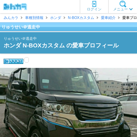
ログイン
メニュー
みんカラ
車種別情報
ホンダ
N-BOXカスタム
愛車紹介
愛車プロ
りゅうせい＠逃走中
りゅうせい＠逃走中
ホンダ N-BOXカスタム の愛車プロフィール